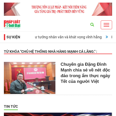
Search
Toggl
navig
ợng đài lịch sử, tư tưởng nhân văn và khát vọng vĩnh hằng
SỰ KIỆN
Ra mắt cu
TỪ KHÓA "
CHỦ HỆ THỐNG NHÀ HÀNG MẠNH CÁ LĂNG.
" :
Chuyên gia Đặng Đình
Mạnh chia sẻ về nét độc
đáo trong ẩm thực ngày
Tết của người Việt
TIN TỨC