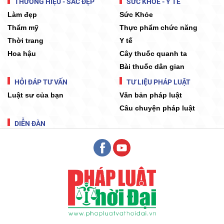
THƯƠNG HIỆU - SẮC ĐẸP
SỨC KHỎE - Y TẾ
Làm đẹp
Sức Khỏe
Thẩm mỹ
Thực phẩm chức năng
Thời trang
Y tế
Hoa hậu
Cây thuốc quanh ta
Bài thuốc dân gian
HỎI ĐÁP TƯ VẤN
TƯ LIỆU PHÁP LUẬT
Luật sư của bạn
Văn bản pháp luật
Câu chuyện pháp luật
DIỄN ĐÀN