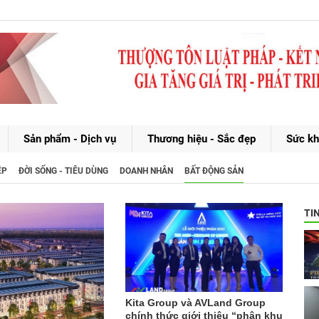
Sản phẩm - Dịch vụ
Thương hiệu - Sắc đẹp
Sức kh
ỆP
ĐỜI SỐNG - TIÊU DÙNG
DOANH NHÂN
BẤT ĐỘNG SẢN
TI
Kita Group và AVLand Group
chính thức giới thiệu “phân khu