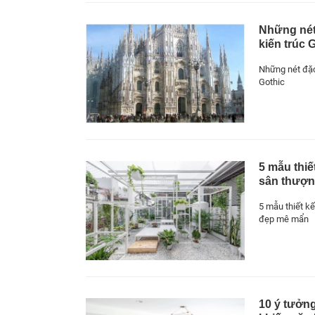
Những nét
kiến trúc 
Những nét đặc
Gothic
5 mẫu thiế
sân thượ
5 mẫu thiết k
đẹp mê mẩn
10 ý tưởng