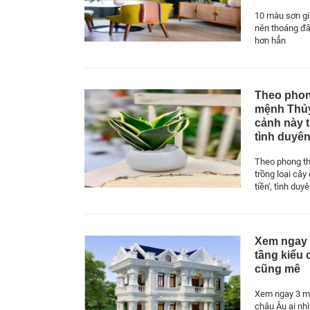
10 màu sơn gi
nên thoáng đãn
hơn hẳn
Theo phon
mệnh Thủy
cảnh này th
tình duyê
Theo phong t
trồng loại cây 
tiền', tình du
Xem ngay 
tầng kiểu 
cũng mê
Xem ngay 3 mẫ
châu Âu ai nh