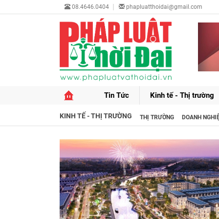
08.4646.0404
phapluatthoidai@gmail.com
Tin Tức
Kinh tế - Thị trường
KINH TẾ - THỊ TRƯỜNG
THỊ TRƯỜNG
DOANH NGHI