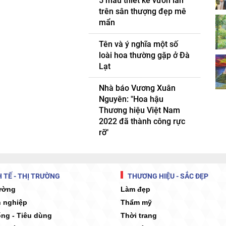
5 mẫu thiết kế vườn lan
trên sân thượng đẹp mê
mẩn
Tên và ý nghĩa một số
loài hoa thường gặp ở Đà
Lạt
Nhà báo Vương Xuân
Nguyên: "Hoa hậu
Thương hiệu Việt Nam
2022 đã thành công rực
rỡ"
 TẾ - THỊ TRƯỜNG
THƯƠNG HIỆU - SẮC ĐẸP
rường
Làm đẹp
 nghiệp
Thẩm mỹ
ống - Tiêu dùng
Thời trang