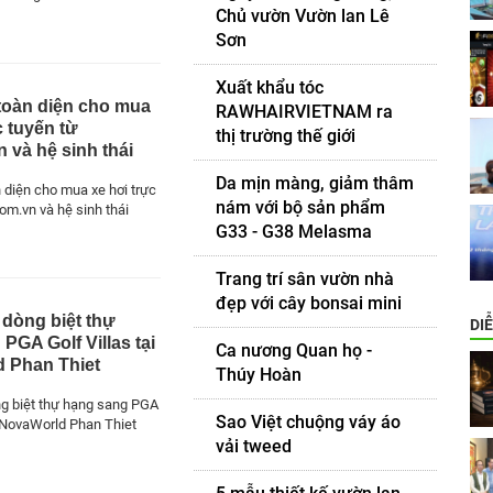
Chủ vườn Vườn lan Lê
Sơn
Xuất khẩu tóc
 toàn diện cho mua
RAWHAIRVIETNAM ra
c tuyến từ
thị trường thế giới
 và hệ sinh thái
Da mịn màng, giảm thâm
 diện cho mua xe hơi trực
nám với bộ sản phẩm
om.vn và hệ sinh thái
G33 - G38 Melasma
Trang trí sân vườn nhà
đẹp với cây bonsai mini
dòng biệt thự
DI
PGA Golf Villas tại
Ca nương Quan họ -
 Phan Thiet
Thúy Hoàn
g biệt thự hạng sang PGA
Sao Việt chuộng váy áo
i NovaWorld Phan Thiet
vải tweed