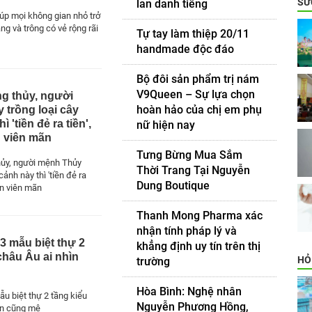
SỨ
lan danh tiếng
úp mọi không gian nhỏ trở
g và trông có vẻ rộng rãi
Tự tay làm thiệp 20/11
handmade độc đáo
Bộ đôi sản phẩm trị nám
V9Queen – Sự lựa chọn
g thủy, người
hoàn hảo của chị em phụ
 trồng loại cây
ì 'tiền đẻ ra tiền',
nữ hiện nay
n viên mãn
Tưng Bừng Mua Sắm
hủy, người mệnh Thủy
Thời Trang Tại Nguyễn
cảnh này thì 'tiền đẻ ra
Dung Boutique
yên viên mãn
Thanh Mong Pharma xác
nhận tính pháp lý và
3 mẫu biệt thự 2
khẳng định uy tín trên thị
châu Âu ai nhìn
HỎ
trường
Hòa Bình: Nghệ nhân
u biệt thự 2 tầng kiểu
Nguyễn Phương Hồng,
ìn cũng mê