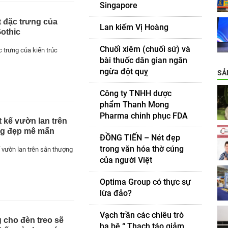
Singapore
 đặc trưng của
Lan kiếm Vị Hoàng
Gothic
Chuối xiêm (chuối sứ) và
 trưng của kiến trúc
bài thuốc dân gian ngăn
ngừa đột quỵ
SẢ
Công ty TNHH dược
phẩm Thanh Mong
Pharma chinh phục FDA
t kế vườn lan trên
ng đẹp mê mẩn
ĐỒNG TIẾN – Nét đẹp
trong văn hóa thờ cúng
ế vườn lan trên sân thượng
của người Việt
Optima Group có thực sự
lừa đảo?
Vạch trần các chiêu trò
 cho đèn treo sẽ
hạ bệ “ Thạch táo giảm