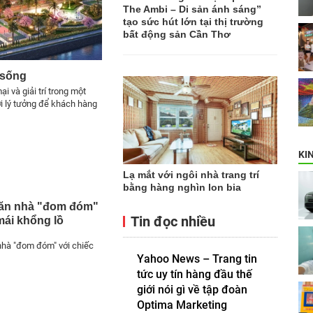
The Ambi – Di sản ánh sáng”
tạo sức hút lớn tại thị trường
bất động sản Cần Thơ
ị sống
i và giải trí trong một
nơi lý tưởng để khách hàng
KI
Lạ mắt với ngôi nhà trang trí
bằng hàng nghìn lon bia
ăn nhà "đom đóm"
Tin đọc nhiều
mái khổng lồ
hà "đom đóm" với chiếc
Yahoo News – Trang tin
tức uy tín hàng đầu thế
giới nói gì về tập đoàn
Optima Marketing