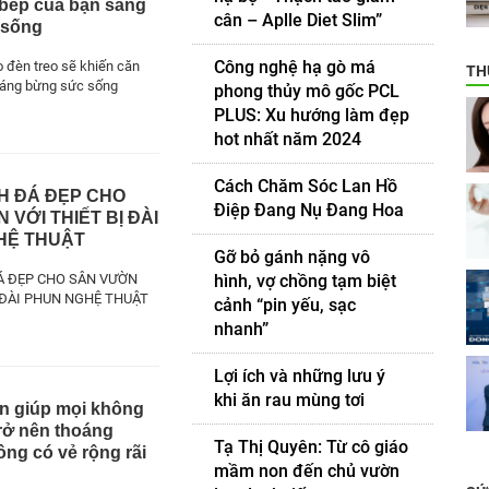
 bếp của bạn sáng
cân – Aplle Diet Slim”
 sống
Công nghệ hạ gò má
o đèn treo sẽ khiến căn
TH
sáng bừng sức sống
phong thủy mô gốc PCL
PLUS: Xu hướng làm đẹp
hot nhất năm 2024
Cách Chăm Sóc Lan Hồ
H ĐÁ ĐẸP CHO
Điệp Đang Nụ Đang Hoa
 VỚI THIẾT BỊ ĐÀI
HỆ THUẬT
Gỡ bỏ gánh nặng vô
hình, vợ chồng tạm biệt
Á ĐẸP CHO SÂN VƯỜN
Ị ĐÀI PHUN NGHỆ THUẬT
cảnh “pin yếu, sạc
nhanh”
Lợi ích và những lưu ý
khi ăn rau mùng tơi
n giúp mọi không
trở nên thoáng
Tạ Thị Quyên: Từ cô giáo
ông có vẻ rộng rãi
mầm non đến chủ vườn