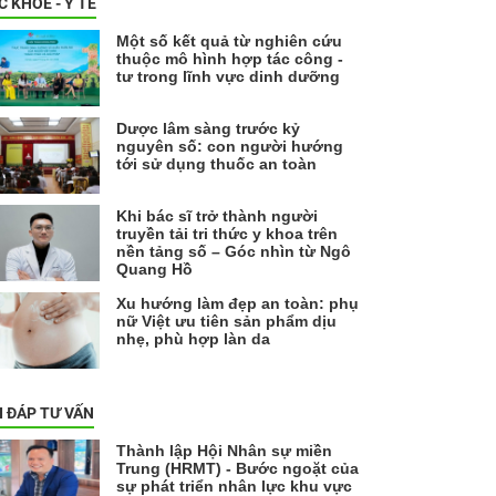
C KHỎE - Y TẾ
Một số kết quả từ nghiên cứu
thuộc mô hình hợp tác công -
tư trong lĩnh vực dinh dưỡng
Dược lâm sàng trước kỷ
nguyên số: con người hướng
tới sử dụng thuốc an toàn
Khi bác sĩ trở thành người
truyền tải tri thức y khoa trên
nền tảng số – Góc nhìn từ Ngô
Quang Hồ
Xu hướng làm đẹp an toàn: phụ
nữ Việt ưu tiên sản phẩm dịu
nhẹ, phù hợp làn da
I ĐÁP TƯ VẤN
Thành lập Hội Nhân sự miền
Trung (HRMT) - Bước ngoặt của
sự phát triển nhân lực khu vực