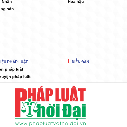
 Nhân
Hoa hậu
ộng sản
IỆU PHÁP LUẬT
DIỄN ĐÀN
ản pháp luật
huyện pháp luật