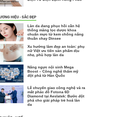
ƯƠNG HIỆU - SẮC ĐẸP
Làn da đang phục hồi cần hệ
thống màng lọc dược khoa
chuẩn mực từ kem chống nắng
thuần chay Dinsee
Xu hướng làm đẹp an toàn: phụ
nữ Việt ưu tiên sản phẩm dịu
nhẹ, phù hợp làn da
Nâng ngực nội sinh Mega
Boost – Công nghệ thẩm mỹ
đột phá từ Hàn Quốc
Lễ chuyển giao công nghệ và ra
mắt phác đồ Fotona 6D
Diamond tại Aeslatek: Bước đột
phá cho giải pháp trẻ hoá làn
da