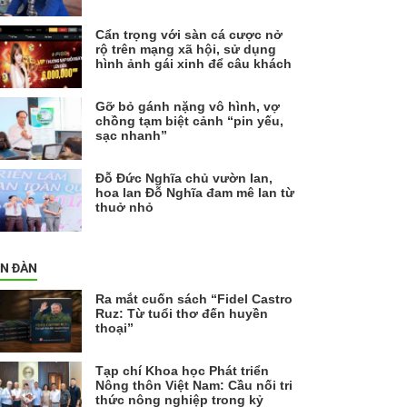
Cẩn trọng với sàn cá cược nở
rộ trên mạng xã hội, sử dụng
hình ảnh gái xinh để câu khách
Gỡ bỏ gánh nặng vô hình, vợ
chồng tạm biệt cảnh “pin yếu,
sạc nhanh”
Đỗ Đức Nghĩa chủ vườn lan,
hoa lan Đỗ Nghĩa đam mê lan từ
thuở nhỏ
ỄN ĐÀN
Ra mắt cuốn sách “Fidel Castro
Ruz: Từ tuổi thơ đến huyền
thoại”
Tạp chí Khoa học Phát triển
Nông thôn Việt Nam: Cầu nối tri
thức nông nghiệp trong kỷ