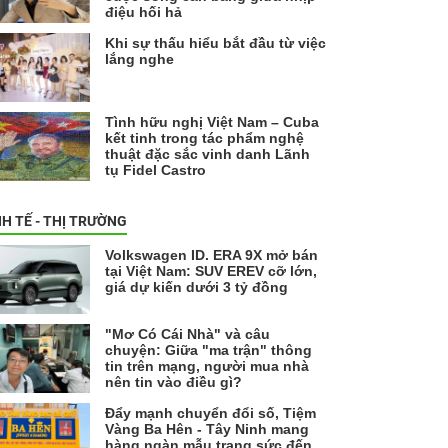
điệu hối hả
Khi sự thấu hiểu bắt đầu từ việc
lắng nghe
Tình hữu nghị Việt Nam – Cuba
kết tinh trong tác phẩm nghệ
thuật đặc sắc vinh danh Lãnh
tụ Fidel Castro
NH TẾ - THỊ TRƯỜNG
Volkswagen ID. ERA 9X mở bán
tại Việt Nam: SUV EREV cỡ lớn,
giá dự kiến dưới 3 tỷ đồng
"Mơ Có Cái Nhà" và câu
chuyện: Giữa "ma trận" thông
tin trên mạng, người mua nhà
nên tin vào điều gì?
Đẩy mạnh chuyển đổi số, Tiệm
Vàng Ba Hên - Tây Ninh mang
hàng ngàn mẫu trang sức đến