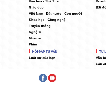
Văn hóa - Thể Thao
Doanh
Giáo dục
Bất đ
Việt Nam - Đất nước - Con người
Khoa học - Công nghệ
Truyền thống
Nghệ sĩ
Nhân ái
Phim
HỎI ĐÁP TƯ VẤN
TƯ L
Luật sư của bạn
Văn b
Câu c