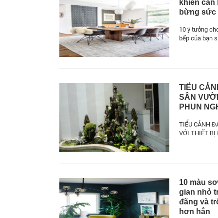
khiến căn
bừng sức
10 ý tưởng ch
bếp của bạn 
TIỂU CẢN
SÂN VƯỜN
PHUN NG
TIỂU CẢNH Đ
VỚI THIẾT B
10 màu sơ
gian nhỏ 
đãng và tr
hơn hẳn