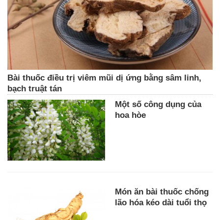
Bài thuốc điều trị viêm mũi dị ứng bằng sâm linh,
bạch truật tán
Một số công dụng của
hoa hòe
Món ăn bài thuốc chống
lão hóa kéo dài tuổi thọ