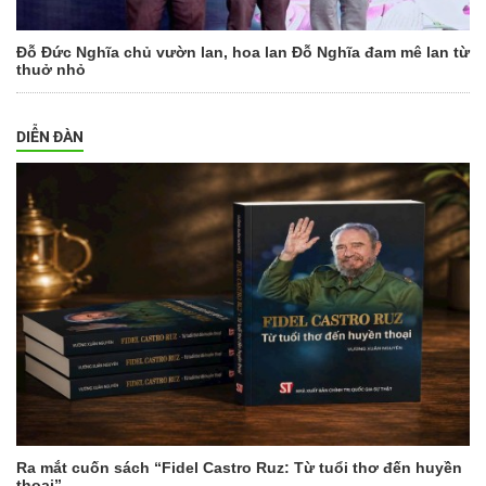
Đỗ Đức Nghĩa chủ vườn lan, hoa lan Đỗ Nghĩa đam mê lan từ
thuở nhỏ
DIỄN ĐÀN
Ra mắt cuốn sách “Fidel Castro Ruz: Từ tuổi thơ đến huyền
thoại”