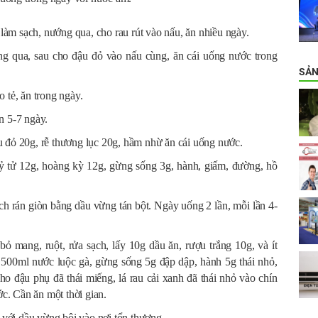
àm sạch, nướng qua, cho rau rút vào nấu, ăn nhiều ngày.
ng qua, sau cho đậu đỏ vào nấu cùng, ăn cái uống nước trong
SẢN
 tẻ, ăn trong ngày.
n 5-7 ngày.
u đỏ 20g, rễ thương lục 20g, hầm nhừ ăn cái uống nước.
ỷ tử 12g, hoàng kỳ 12g, gừng sống 3g, hành, giấm, đường, hồ
ch rán giòn bằng dầu vừng tán bột. Ngày uống 2 lần, mỗi lần 4-
bỏ mang, ruột, rửa sạch, lấy 10g dầu ăn, rượu trắng 10g, và ít
o 500ml nước luộc gà, gừng sống 5g đập dập, hành 5g thái nhỏ,
ho đậu phụ đã thái miếng, lá rau cải xanh đã thái nhỏ vào chín
ớc. Cần ăn một thời gian.
n với dầu vừng bôi vào nơi tổn thương.