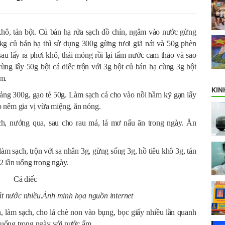
khô, tán bột. Củ bán hạ rửa sạch đồ chín, ngâm vào nước gừng
1kg củ bán hạ thì sử dụng 300g gừng tươi giã nát và 50g phèn
u lấy ra phơi khô, thái mỏng rồi lại tẩm nước cam thảo và sao
ùng lấy 50g bột cá diếc trộn với 3g bột củ bán hạ cùng 3g bột
ấm.
KIN
oảng 300g, gạo tẻ 50g. Làm sạch cá cho vào nồi hầm kỹ gạn lấy
 nêm gia vị vừa miệng, ăn nóng.
h, nướng qua, sau cho rau má, lá mơ nấu ăn trong ngày. Ăn
m sạch, trộn với sa nhân 3g, gừng sống 3g, hồ tiêu khô 3g, tán
2 lần uống trong ngày.
át nước nhiều.Ảnh minh họa nguồn internet
, làm sạch, cho lá chè non vào bụng, bọc giấy nhiều lần quanh
n uống trong ngày với nước ấm.