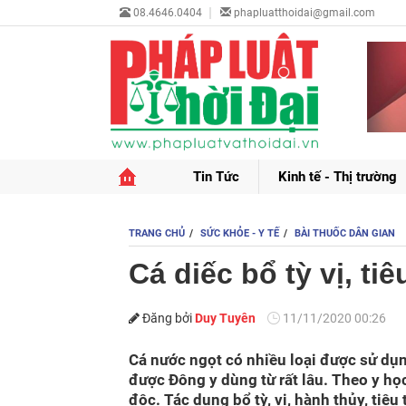
08.4646.0404
phapluatthoidai@gmail.com
Tin Tức
Kinh tế - Thị trường
TRANG CHỦ
SỨC KHỎE - Y TẾ
BÀI THUỐC DÂN GIAN
Cá diếc bổ tỳ vị, ti
Đăng bởi
Duy Tuyên
11/11/2020 00:26
Cá nước ngọt có nhiều loại được sử dụn
được Đông y dùng từ rất lâu. Theo y học
độc. Tác dụng bổ tỳ, vị, hành thủy, tiêu