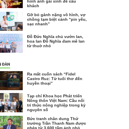
hình ảnh gái xinh để câu
khách
Gỡ bỏ gánh nặng vô hình, vợ
chồng tạm biệt cảnh “pin yếu,
sạc nhanh”
Đỗ Đức Nghĩa chủ vườn lan,
hoa lan Đỗ Nghĩa đam mê lan
từ thuở nhỏ
N ĐÀN
Ra mắt cuốn sách “Fidel
Castro Ruz: Từ tuổi thơ đến
huyền thoại”
Tạp chí Khoa học Phát triển
Nông thôn Việt Nam: Cầu nối
tri thức nông nghiệp trong kỷ
nguyên số
Bức tranh chân dung Thứ
trưởng Trần Thanh Nam được
ghép từ 3.600 tấm ảnh nhỏ