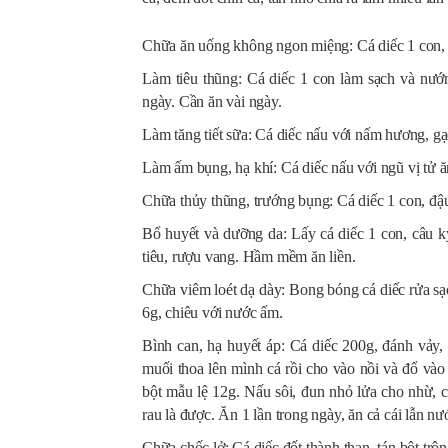
Chữa ăn uống không ngon miệng: Cá diếc 1 con, l
Làm tiêu thũng: Cá diếc 1 con làm sạch và nướ
ngày. Cần ăn vài ngày.
Làm tăng tiết sữa: Cá diếc nấu với nấm hương, gạo
Làm ấm bụng, hạ khí: Cá diếc nấu với ngũ vị tử ă
Chữa thủy thũng, trướng bụng: Cá diếc 1 con, đậ
Bổ huyết và dưỡng da: Lấy cá diếc 1 con, câu k
tiêu, rượu vang. Hầm mềm ăn liền.
Chữa viêm loét dạ dày: Bong bóng cá diếc rửa sạ
6g, chiêu với nước ấm.
Bình can, hạ huyết áp: Cá diếc 200g, đánh vảy, 
muối thoa lên mình cá rồi cho vào nồi và đổ và
bột mẫu lệ 12g. Nấu sôi, đun nhỏ lửa cho nhừ, c
rau là được. Ăn 1 lần trong ngày, ăn cả cái lẫn nư
Chữa chốc lở: Cá diếc đốt thành than, tán bột trộ