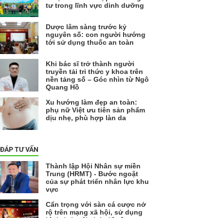
tư trong lĩnh vực dinh dưỡng
Dược lâm sàng trước kỷ
nguyên số: con người hướng
tới sử dụng thuốc an toàn
Khi bác sĩ trở thành người
truyền tải tri thức y khoa trên
nền tảng số – Góc nhìn từ Ngô
Quang Hồ
Xu hướng làm đẹp an toàn:
phụ nữ Việt ưu tiên sản phẩm
dịu nhẹ, phù hợp làn da
 ĐÁP TƯ VẤN
Thành lập Hội Nhân sự miền
Trung (HRMT) - Bước ngoặt
của sự phát triển nhân lực khu
vực
Cẩn trọng với sàn cá cược nở
rộ trên mạng xã hội, sử dụng