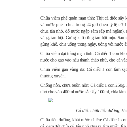
Chữa viêm phế quản mạn tính: Thịt cá diếc sấy 
và nước phèn chua trong 24 giờ (theo tỷ lệ cứ 
chua tán nhỏ, đổ nước ngập sâm sấp mà ngâm), sa
vàng, tán bột. Gừng khô cũng tán bột mịn. Sau c
gừng khô, chia uống trong ngày, uống với nước 
Chữa viêm đại tràng mạn tính: Cá diếc 1 con kh
nước cho gạo vào nấu thành cháo nhừ, cho cá vào
Chữa viêm gan vàng da: Cá diếc 1 con làm sạc
thường xuyên.
Chống nôn, chữa buồn nôn: Cá diếc 1 con 250g, là
nhỏ cho vào 400ml nước sắc lấy 100ml, chia làm 
Cá diếc chữa tiểu đường, kh
Chữa tiểu đường, khát nước nhiều: Cá diếc 1 con
cá, đem đốt chín cá, tán nhỏ chia ra làm nhiều lầ