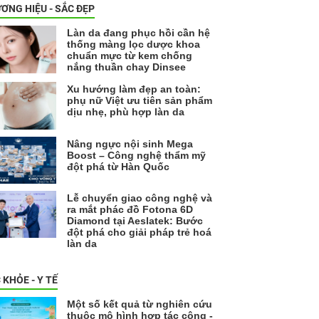
ƠNG HIỆU - SẮC ĐẸP
Làn da đang phục hồi cần hệ
thống màng lọc dược khoa
chuẩn mực từ kem chống
nắng thuần chay Dinsee
Xu hướng làm đẹp an toàn:
phụ nữ Việt ưu tiên sản phẩm
dịu nhẹ, phù hợp làn da
Nâng ngực nội sinh Mega
Boost – Công nghệ thẩm mỹ
đột phá từ Hàn Quốc
Lễ chuyển giao công nghệ và
ra mắt phác đồ Fotona 6D
Diamond tại Aeslatek: Bước
đột phá cho giải pháp trẻ hoá
làn da
 KHỎE - Y TẾ
Một số kết quả từ nghiên cứu
thuộc mô hình hợp tác công -