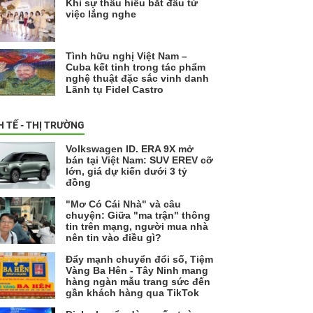
Khi sự thấu hiểu bắt đầu từ
việc lắng nghe
Tình hữu nghị Việt Nam –
Cuba kết tinh trong tác phẩm
nghệ thuật đặc sắc vinh danh
Lãnh tụ Fidel Castro
H TẾ - THỊ TRƯỜNG
Volkswagen ID. ERA 9X mở
bán tại Việt Nam: SUV EREV cỡ
lớn, giá dự kiến dưới 3 tỷ
đồng
"Mơ Có Cái Nhà" và câu
chuyện: Giữa "ma trận" thông
tin trên mạng, người mua nhà
nên tin vào điều gì?
Đẩy mạnh chuyển đổi số, Tiệm
Vàng Ba Hên - Tây Ninh mang
hàng ngàn mẫu trang sức đến
gần khách hàng qua TikTok