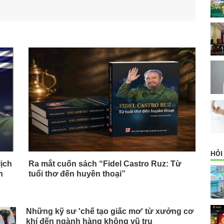
HỎI
lịch
Ra mắt cuốn sách “Fidel Castro Ruz: Từ
h
tuổi thơ đến huyền thoại”
Những kỹ sư 'chế tạo giấc mơ' từ xưởng cơ
khí đến ngành hàng không vũ trụ