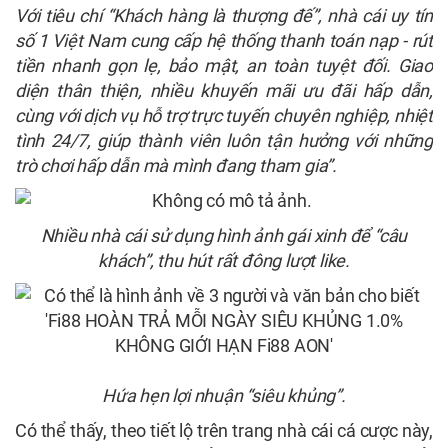
Với tiêu chí “Khách hàng là thượng đế”, nhà cái uy tín
số 1 Việt Nam cung cấp hệ thống thanh toán nạp - rút
tiền nhanh gọn lẹ, bảo mật, an toàn tuyệt đối. Giao
diện thân thiện, nhiều khuyến mãi ưu đãi hấp dẫn,
cùng với dịch vụ hỗ trợ trực tuyến chuyên nghiệp, nhiệt
tình 24/7, giúp thành viên luôn tận hưởng với những
trò chơi hấp dẫn mà mình đang tham gia”.
Nhiều nhà cái sử dụng hình ảnh gái xinh để “câu
khách”, thu hút rất đông lượt like.
Hứa hẹn lợi nhuận “siêu khủng”.
Có thể thấy, theo tiết lộ trên trang nhà cái cá cược này,