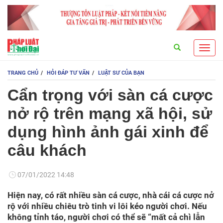
Search
Toggl
navig
TRANG CHỦ
HỎI ĐÁP TƯ VẤN
LUẬT SƯ CỦA BẠN
Cẩn trọng với sàn cá cược
nở rộ trên mạng xã hội, sử
dụng hình ảnh gái xinh để
câu khách
07/01/2022 14:48
Hiện nay, có rất nhiều sàn cá cược, nhà cái cá cược nở
rộ với nhiều chiêu trò tinh vi lôi kéo người chơi. Nếu
không tỉnh táo, người chơi có thể sẽ “mất cả chì lẫn