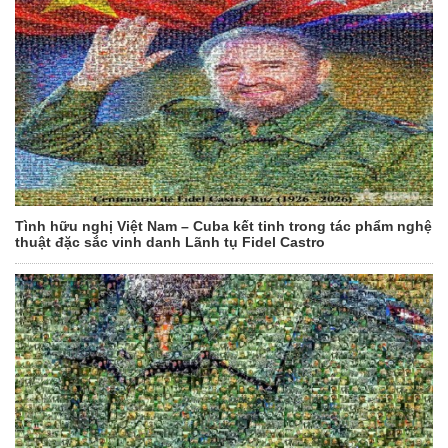
Tình hữu nghị Việt Nam – Cuba kết tinh trong tác phẩm nghệ
thuật đặc sắc vinh danh Lãnh tụ Fidel Castro