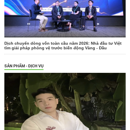
Dịch chuyển dòng vốn toàn cầu năm 2026: Nhà đầu tư Việt
tìm giải pháp phòng vệ trước biến động Vàng - Dầu
SẢN PHẨM - DỊCH VỤ