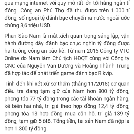
qua mạng internet với quy mô rất lớn tới hàng ngàn tỉ
đồng. Công an Phú Thọ đã thu được trên 1.000 tỉ
đồng, số ngoại tệ đánh bạc chuyển ra nước ngoài ước
chừng 3,6 triệu USD.
Phan Sào Nam là mắt xích quan trọng sáng lập, vận
hành đường dây đánh bạc chục nghìn tỷ đồng được
hai tướng công an bảo kê. Từ năm 2015 Công ty VTC
Online do Nam làm Chủ tịch HĐQT cùng với Công ty
CNC của Nguyễn Văn Dương và Hoàng Thành Trung
đã hợp tác để phát triển game đánh bạc Rikvip.
Tính đến khi xét xử sơ thẩm (tháng 11/2018) cơ quan
điều tra đang tạm giữ của Nam hơn 800 tỷ đồng,
phong tỏa 77 tỷ đồng trong các tài khoản ngân hàng,
kê biên hai nhà, trị giá theo hợp đồng 12,4 tỷ đồng;
phong tỏa 13 hợp đồng mua căn hộ, trị giá 139 tỷ
đồng, tạm giữ 5 ôtô. Tổng tiền, tài sản Nam đã nộp là
hơn 1.300 tỷ đồng.