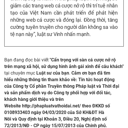
giảm các trang web cá cược nở rộ thì trí tuệ nhân
tạo của Việt Nam cần phát triển để phát hiện
những web cá cược và đóng lại. Đồng thời, tăng
cường tuyên truyền cho người dân không sa vào
tệ nạn này”, luật sư Vinh nhấn mạnh.
Bạn đang đọc bài viết
"Cẩn trọng với sàn cá cược nở rộ
trên mạng xã hội, sử dụng hình ảnh gái xinh để câu khách"
tại chuyên mục
Luật sư của bạn
.
Cảm ơn bạn đã tìm
hiểu những thông tin tham khảo về: Tin tức hoạt động
của Công ty Cổ phần Truyền thông Pháp luật và Thời đại
và sản phẩm dịch vụ do Công ty phối hợp với đối tác,
khách hàng giới thiệu và trên
Website
http://phapluatvathoidai.net/
theo ĐKKD số
0108933403 ngày 04/03/2020 của Sở KH&ĐT Hà
Nôi và Quy định tại Khoản 3, Điều 20, Nghị định số
72/2013/NĐ - CP ngày 15/07/2013 của Chính phủ.