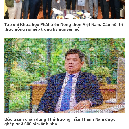
Tạp chí Khoa học Phát triển Nông thôn Việt Nam: Cầu nối tri
thức nông nghiệp trong kỷ nguyên số
Bức tranh chân dung Thứ trưởng Trần Thanh Nam được
ghép từ 3.600 tấm ảnh nhỏ