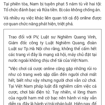
Tại phiên tòa, Nam bị tuyên phạt 5 năm tù về hai tội:
Tổ chức đánh bạc và Rửa tiền. Bị cáo không chống án.
Và nhiều vụ việc khác liên quan tới cá độ online được
cơ quan chức năng phát hiện, triệt phá.
Trao đổi với PV, Luật sư Nghiêm Quang Vinh,
Giám đốc công ty Luật Nghiêm Quang, đoàn
Luật sư Tp.Hà Nội cho rằng, không thể cấm hết
các trang vì đây là mạng xã hội, máy chủ đặt tại
nước ngoài không chịu chế tài của Việt Nam.
“Việc chơi cá cược online cũng gặp những rủi ro
như có trang web sập dẫn đến người chơi mất
hết, biết như vậy nhưng người chơi vẫn cứ chơi.
Tại Việt Nam pháp luật đã nghiêm cấm việc cá
cược, chơi bài điện tử. Tuy nhiên, vì lòng tham
của người ham mê cờ bạc nên hành vi này vẫn
diễn ra, đây là hành vi trái pháp luật. Hiện nay, để