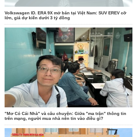
Volkswagen ID. ERA 9X mở bán tại Việt Nam: SUV EREV cỡ
lớn, giá dự kiến dưới 3 tỷ đồng
"Mơ Có Cái Nhà" và câu chuyện: Giữa "ma trận" thông tin
trên mạng, người mua nhà nên tin vào điều gì?