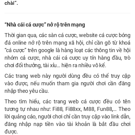
chài”.
“Nhà cái cá cược” nở rộ trên mạng
Thời gian qua, các sàn cá cược, website cá cược bóng
đá online nở rộ trên mạng xã hội, chỉ cần gõ từ khoá
“cá cược” trên google là hàng loạt các thông tin về hội
nhóm cá cược, nhà cái cá cược uy tín hàng đầu, trò
chơi đổi thưởng, tài xỉu… hiện ra nhiều vô kể.
Các trang web này người dùng đều có thể truy cập
vào được, nếu muốn tham gia người chơi cần đăng
nhập theo yêu cầu.
Theo tìm hiểu, các trang web cá cược đều có tên
tương tự nhau như: Fi88, Fi88xx, M88, Fun88
,
… Theo
lời quảng cáo, người chơi chỉ cần truy cập vào link dẫn,
đăng nhập nạp tiền vào tài khoản là bắt đầu chơi
được.