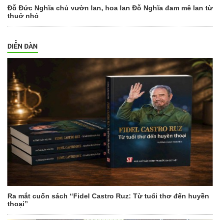
Đỗ Đức Nghĩa chủ vườn lan, hoa lan Đỗ Nghĩa đam mê lan từ
thuở nhỏ
DIỄN ĐÀN
Ra mắt cuốn sách “Fidel Castro Ruz: Từ tuổi thơ đến huyền
thoại”