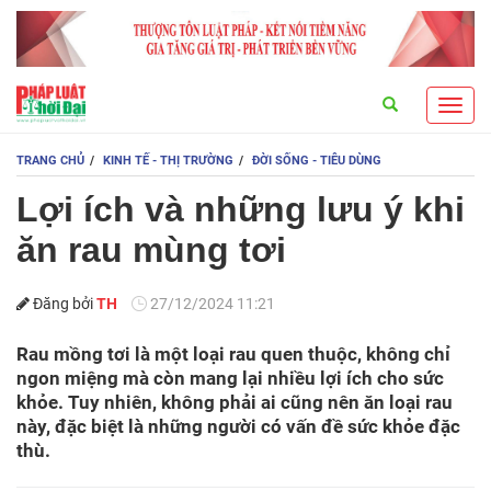
Search
Toggl
navig
TRANG CHỦ
KINH TẾ - THỊ TRƯỜNG
ĐỜI SỐNG - TIÊU DÙNG
Lợi ích và những lưu ý khi
ăn rau mùng tơi
Đăng bởi
TH
27/12/2024 11:21
Rau mồng tơi là một loại rau quen thuộc, không chỉ
ngon miệng mà còn mang lại nhiều lợi ích cho sức
khỏe. Tuy nhiên, không phải ai cũng nên ăn loại rau
này, đặc biệt là những người có vấn đề sức khỏe đặc
thù.