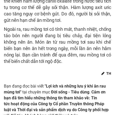
thể khiến hàm lượng canxi oxalate trong nước tiểu tích
tụ trong cơ thể dễ gây sỏi thận. Hàm lượng axit uric
cao tăng nguy cơ bệnh gút. Do đó, người bị sỏi thận,
gút nên hạn chế ăn mồng tơi.
Ngoài ra, rau mồng tơi có tính mát, thanh nhiệt, chống
táo bón nên người đang bị tiêu chảy, đại tiện lỏng
không nên ăn. Món ăn từ rau mồng tơi sau khi chế
biến bạn nên ăn hết trong ngày, mỗi lần ăn nên hâm
nóng lại. Bạn cần tránh để qua đêm, rau mồng tơi có
thể biến chất dẫn tới ngộ độc.
TH
Bạn đang đọc bài viết
"Lợi ích và những lưu ý khi ăn rau
mùng tơi"
tại chuyên mục
Đời sống - Tiêu dùng
.
Cảm ơn
bạn đã tìm hiểu những thông tin tham khảo về: Tin
tức hoạt động của Công ty Cổ phần Truyền thông Pháp
luật và Thời đại và sản phẩm dịch vụ do Công ty phối hợp