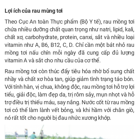
Lợi ích của rau mùng tơi
Theo Cục An toàn Thực phẩm (Bộ Y tế), rau mồng tơi
chứa nhiều dưỡng chất quan trọng như natri, lipid, kali,
chất xơ, carbohydrate, protein, canxi, sắt và nhiều loại
vitamin như A, B6, B12, C, D. Chỉ cần một bát nhỏ rau
mồng tơi nấu chín mỗi ngày đã cung cấp đủ lượng
vitamin A và sắt cho nhu cầu của cơ thể.
Rau mồng tơi còn thúc đẩy tiêu hóa nhờ bổ sung chất
nhầy và chất xơ hòa tan, giúp giảm tình trạng táo bón.
Với tính hàn, vị chua, không độc, rau mồng tơi hỗ trợ lợi
tiểu, giải độc, làm đẹp da, trị rôm sảy, mụn nhọt và hỗ
trợ điều trị thiếu máu, say nắng. Nước cốt từ rau mồng
tơi có thể làm lành vết bỏng, và khi hầm với chân giò,
nó rất tốt cho người bị đau nhức xương khớp.