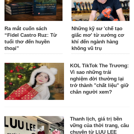
Ra mắt cuốn sách
Những kỹ sư 'chế tạo
“Fidel Castro Ruz: Từ
giấc mơ' từ xưởng cơ
tuổi thơ đến huyền
khí đến ngành hàng
thoại”
không vũ trụ
KOL TikTok The Trương:
Vì sao những trải
nghiệm đời thường lại
trở thành "chất liệu" giữ
chân người xem?
Thanh lịch, giá trị bền
vững của thời trang, câu
chuyện từ LUU LEE