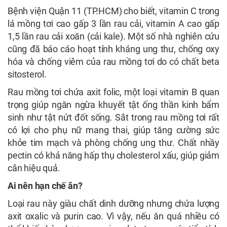
Bệnh viện Quận 11 (TP.HCM) cho biết, vitamin C trong
lá mồng tơi cao gấp 3 lần rau cải, vitamin A cao gấp
1,5 lần rau cải xoăn (cải kale). Một số nhà nghiên cứu
cũng đã báo cáo hoạt tính kháng ung thư, chống oxy
hóa và chống viêm của rau mồng tơi do có chất beta
sitosterol.
Rau mồng tơi chứa axit folic, một loại vitamin B quan
trọng giúp ngăn ngừa khuyết tật ống thần kinh bẩm
sinh như tật nứt đốt sống. Sắt trong rau mồng tơi rất
có lợi cho phụ nữ mang thai, giúp tăng cường sức
khỏe tim mạch và phòng chống ung thư. Chất nhầy
pectin có khả năng hấp thụ cholesterol xấu, giúp giảm
cân hiệu quả.
Ai nên hạn chế ăn?
Loại rau này giàu chất dinh dưỡng nhưng chứa lượng
axit oxalic và purin cao. Vì vậy, nếu ăn quá nhiều có