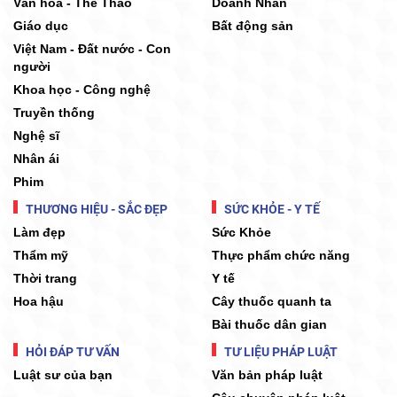
Văn hóa - Thể Thao
Doanh Nhân
Giáo dục
Bất động sản
Việt Nam - Đất nước - Con
người
Khoa học - Công nghệ
Truyền thống
Nghệ sĩ
Nhân ái
Phim
THƯƠNG HIỆU - SẮC ĐẸP
SỨC KHỎE - Y TẾ
Làm đẹp
Sức Khỏe
Thẩm mỹ
Thực phẩm chức năng
Thời trang
Y tế
Hoa hậu
Cây thuốc quanh ta
Bài thuốc dân gian
HỎI ĐÁP TƯ VẤN
TƯ LIỆU PHÁP LUẬT
Luật sư của bạn
Văn bản pháp luật