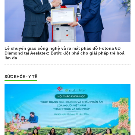
Lễ chuyển giao công nghệ và ra mắt phác đồ Fotona 6D
Diamond tại Aeslatek: Bước đột phá cho giải pháp trẻ hoá
làn da
SỨC KHỎE - Y TẾ