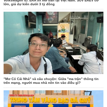
Volkswagen ID. ERA 9X mở bán tại Việt Nam: SUV EREV cỡ
lớn, giá dự kiến dưới 3 tỷ đồng
"Mơ Có Cái Nhà" và câu chuyện: Giữa "ma trận" thông tin
trên mạng, người mua nhà nên tin vào điều gì?