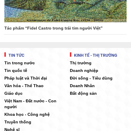
Tác phẩm “Fidel Castro trong trái tim người Việt”
TIN TỨC
KINH TẾ - THỊ TRƯỜNG
Tin trong nước
Thị trường
Tin quốc tế
Doanh nghiệp
Pháp luật và Thời đại
Đời sống - Tiêu dùng
Văn hóa - Thể Thao
Doanh Nhân
Giáo dục
Bất động sản
Việt Nam - Đất nước - Con
người
Khoa học - Công nghệ
Truyền thống
Nghệ sĩ