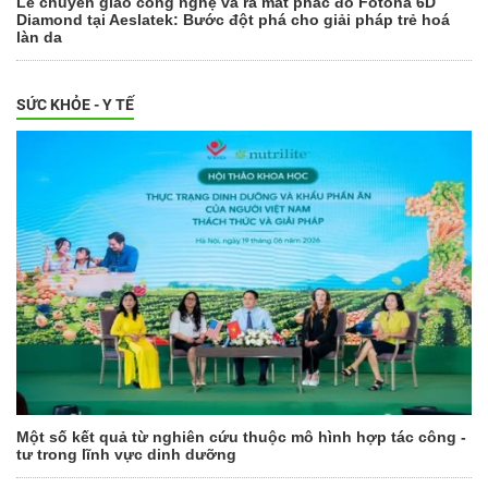
Lễ chuyển giao công nghệ và ra mắt phác đồ Fotona 6D
Diamond tại Aeslatek: Bước đột phá cho giải pháp trẻ hoá
làn da
SỨC KHỎE - Y TẾ
Một số kết quả từ nghiên cứu thuộc mô hình hợp tác công -
tư trong lĩnh vực dinh dưỡng