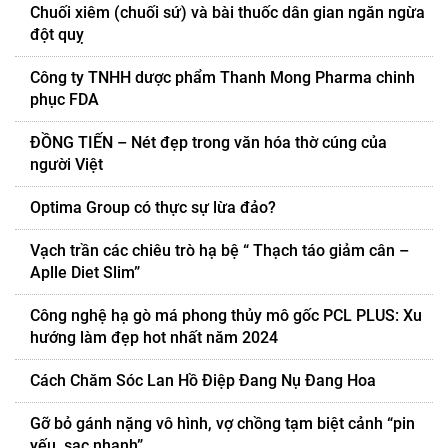
Chuối xiêm (chuối sứ) và bài thuốc dân gian ngăn ngừa
đột quỵ
Công ty TNHH dược phẩm Thanh Mong Pharma chinh
phục FDA
ĐỒNG TIẾN – Nét đẹp trong văn hóa thờ cúng của
người Việt
Optima Group có thực sự lừa đảo?
Vạch trần các chiêu trò hạ bệ “ Thạch táo giảm cân –
Aplle Diet Slim”
Công nghệ hạ gò má phong thủy mô gốc PCL PLUS: Xu
hướng làm đẹp hot nhất năm 2024
Cách Chăm Sóc Lan Hồ Điệp Đang Nụ Đang Hoa
Gỡ bỏ gánh nặng vô hình, vợ chồng tạm biệt cảnh “pin
yếu, sạc nhanh”