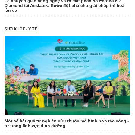
Lễ chuyển giao công nghệ và ra mắt phác đồ Fotona 6D
Diamond tại Aeslatek: Bước đột phá cho giải pháp trẻ hoá
làn da
SỨC KHỎE - Y TẾ
Một số kết quả từ nghiên cứu thuộc mô hình hợp tác công -
tư trong lĩnh vực dinh dưỡng