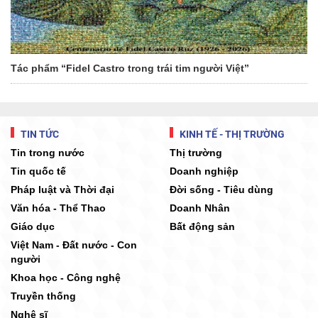
Tác phẩm “Fidel Castro trong trái tim người Việt”
TIN TỨC
KINH TẾ - THỊ TRƯỜNG
Tin trong nước
Thị trường
Tin quốc tế
Doanh nghiệp
Pháp luật và Thời đại
Đời sống - Tiêu dùng
Văn hóa - Thể Thao
Doanh Nhân
Giáo dục
Bất động sản
Việt Nam - Đất nước - Con
người
Khoa học - Công nghệ
Truyền thống
Nghệ sĩ