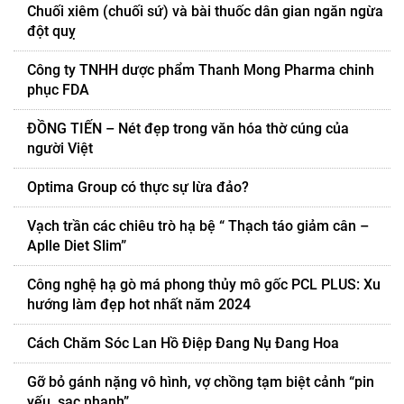
Chuối xiêm (chuối sứ) và bài thuốc dân gian ngăn ngừa
đột quỵ
Công ty TNHH dược phẩm Thanh Mong Pharma chinh
phục FDA
ĐỒNG TIẾN – Nét đẹp trong văn hóa thờ cúng của
người Việt
Optima Group có thực sự lừa đảo?
Vạch trần các chiêu trò hạ bệ “ Thạch táo giảm cân –
Aplle Diet Slim”
Công nghệ hạ gò má phong thủy mô gốc PCL PLUS: Xu
hướng làm đẹp hot nhất năm 2024
Cách Chăm Sóc Lan Hồ Điệp Đang Nụ Đang Hoa
Gỡ bỏ gánh nặng vô hình, vợ chồng tạm biệt cảnh “pin
yếu, sạc nhanh”