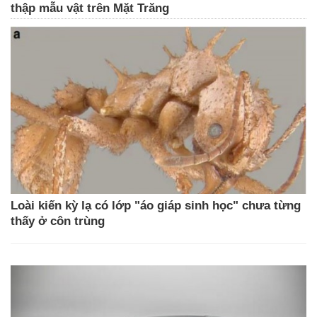
thập mẫu vật trên Mặt Trăng
Loài kiến kỳ lạ có lớp "áo giáp sinh học" chưa từng
thấy ở côn trùng