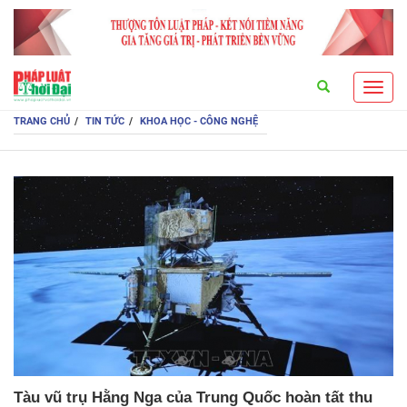
Search
Toggl
navig
TRANG CHỦ
TIN TỨC
KHOA HỌC - CÔNG NGHỆ
Tàu vũ trụ Hằng Nga của Trung Quốc hoàn tất thu