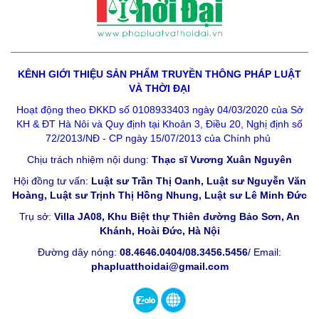
KÊNH GIỚI THIỆU SẢN PHẨM
TRUYỀN THÔNG PHÁP LUẬT
VÀ THỜI ĐẠI
Hoạt động theo ĐKKD số 0108933403 ngày 04/03/2020 của Sở
KH & ĐT Hà Nôi và Quy định tại Khoản 3, Điều 20, Nghị định số
72/2013/NĐ - CP ngày 15/07/2013 của Chính phủ
Chịu trách nhiệm nội dung:
Thạc sĩ Vương Xuân Nguyên
Hội đồng tư vấn:
Luật sư Trần Thị Oanh, Luật sư Nguyễn Văn
Hoàng, Luật sư Trịnh Thị Hồng Nhung, Luật sư Lê Minh Đức
Trụ sở:
Villa JA08, Khu Biệt thự Thiên đường Bảo Sơn, An
Khánh, Hoài Đức, Hà Nội
Đường dây nóng:
08.4646.0404/08.3456.5456
/ Email:
phapluatthoidai@gmail.com