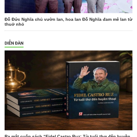
Đỗ Đức Nghĩa chủ vườn lan, hoa lan Đỗ Nghĩa đam mê lan từ
thuở nhỏ
DIỄN ĐÀN
Ra mắt cuốn sách “Fidel Castro Ruz: Từ tuổi thơ đến huyền