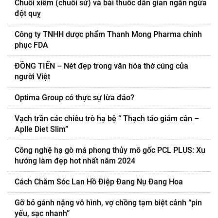
Chuối xiêm (chuối sứ) và bài thuốc dân gian ngăn ngừa
đột quỵ
Công ty TNHH dược phẩm Thanh Mong Pharma chinh
phục FDA
ĐỒNG TIẾN – Nét đẹp trong văn hóa thờ cúng của
người Việt
Optima Group có thực sự lừa đảo?
Vạch trần các chiêu trò hạ bệ “ Thạch táo giảm cân –
Aplle Diet Slim”
Công nghệ hạ gò má phong thủy mô gốc PCL PLUS: Xu
hướng làm đẹp hot nhất năm 2024
Cách Chăm Sóc Lan Hồ Điệp Đang Nụ Đang Hoa
Gỡ bỏ gánh nặng vô hình, vợ chồng tạm biệt cảnh “pin
yếu, sạc nhanh”