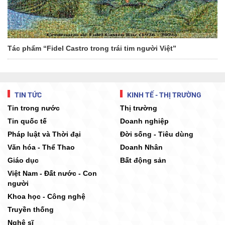
Tác phẩm “Fidel Castro trong trái tim người Việt”
TIN TỨC
KINH TẾ - THỊ TRƯỜNG
Tin trong nước
Thị trường
Tin quốc tế
Doanh nghiệp
Pháp luật và Thời đại
Đời sống - Tiêu dùng
Văn hóa - Thể Thao
Doanh Nhân
Giáo dục
Bất động sản
Việt Nam - Đất nước - Con
người
Khoa học - Công nghệ
Truyền thống
Nghệ sĩ