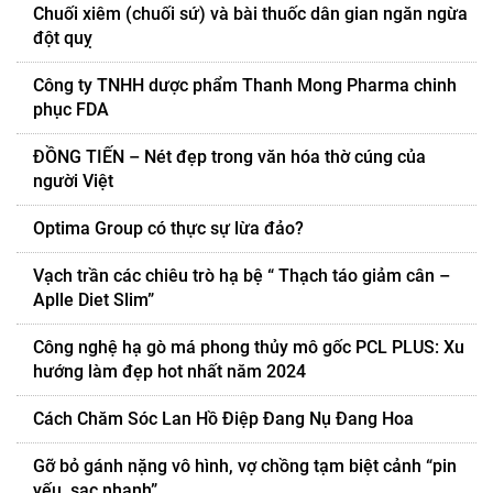
Chuối xiêm (chuối sứ) và bài thuốc dân gian ngăn ngừa
đột quỵ
Công ty TNHH dược phẩm Thanh Mong Pharma chinh
phục FDA
ĐỒNG TIẾN – Nét đẹp trong văn hóa thờ cúng của
người Việt
Optima Group có thực sự lừa đảo?
Vạch trần các chiêu trò hạ bệ “ Thạch táo giảm cân –
Aplle Diet Slim”
Công nghệ hạ gò má phong thủy mô gốc PCL PLUS: Xu
hướng làm đẹp hot nhất năm 2024
Cách Chăm Sóc Lan Hồ Điệp Đang Nụ Đang Hoa
Gỡ bỏ gánh nặng vô hình, vợ chồng tạm biệt cảnh “pin
yếu, sạc nhanh”