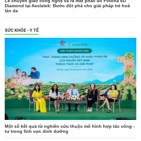
Lễ chuyển giao công nghệ và ra mắt phác đồ Fotona 6D
Diamond tại Aeslatek: Bước đột phá cho giải pháp trẻ hoá
làn da
SỨC KHỎE - Y TẾ
Một số kết quả từ nghiên cứu thuộc mô hình hợp tác công -
tư trong lĩnh vực dinh dưỡng