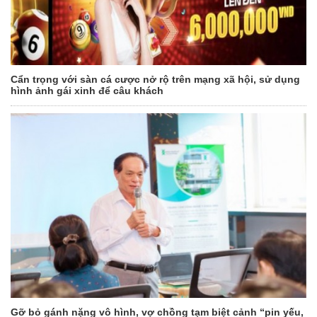
Cẩn trọng với sàn cá cược nở rộ trên mạng xã hội, sử dụng
hình ảnh gái xinh để câu khách
Gỡ bỏ gánh nặng vô hình, vợ chồng tạm biệt cảnh “pin yếu,