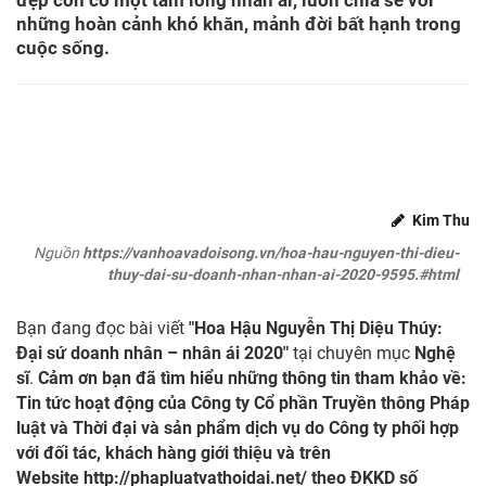
đẹp còn có một tấm lòng nhân ái, luôn chia sẻ với
những hoàn cảnh khó khăn, mảnh đời bất hạnh trong
cuộc sống.
Kim Thu
Nguồn
https://vanhoavadoisong.vn/hoa-hau-nguyen-thi-dieu-
thuy-dai-su-doanh-nhan-nhan-ai-2020-9595.#html
Bạn đang đọc bài viết
"Hoa Hậu Nguyễn Thị Diệu Thúy:
Đại sứ doanh nhân – nhân ái 2020"
tại chuyên mục
Nghệ
sĩ
.
Cảm ơn bạn đã tìm hiểu những thông tin tham khảo về:
Tin tức hoạt động của Công ty Cổ phần Truyền thông Pháp
luật và Thời đại và sản phẩm dịch vụ do Công ty phối hợp
với đối tác, khách hàng giới thiệu và trên
Website
http://phapluatvathoidai.net/
theo ĐKKD số