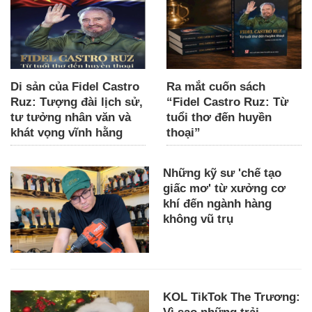
Di sản của Fidel Castro
Ra mắt cuốn sách
Ruz: Tượng đài lịch sử,
“Fidel Castro Ruz: Từ
tư tưởng nhân văn và
tuổi thơ đến huyền
khát vọng vĩnh hằng
thoại”
Những kỹ sư 'chế tạo
giấc mơ' từ xưởng cơ
khí đến ngành hàng
không vũ trụ
KOL TikTok The Trương: