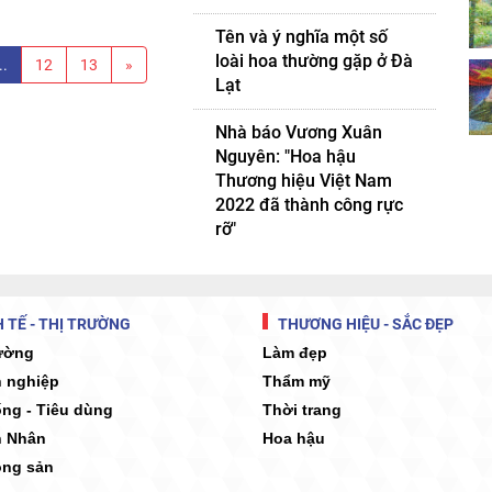
Tên và ý nghĩa một số
loài hoa thường gặp ở Đà
..
12
13
»
Lạt
Nhà báo Vương Xuân
Nguyên: "Hoa hậu
Thương hiệu Việt Nam
2022 đã thành công rực
rỡ"
 TẾ - THỊ TRƯỜNG
THƯƠNG HIỆU - SẮC ĐẸP
rường
Làm đẹp
 nghiệp
Thẩm mỹ
ống - Tiêu dùng
Thời trang
 Nhân
Hoa hậu
ộng sản