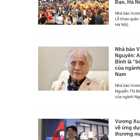
Đạo, Hà Nộ
Nhà báo Vươn
Lễ khao quân 
Hà Nội)
Nhà báo 
Nguyên: 
Bình là “b
của ngành
Nam
Nhà báo Vươn
Nguyễn Thị Bì
của ngành Ngo
Vương Xuâ
về ứng dụn
thương mạ