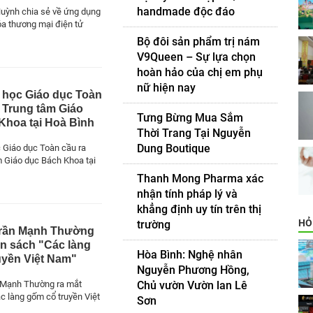
handmade độc đáo
uỳnh chia sẻ về ứng dụng
óa thương mại điện tử
Bộ đôi sản phẩm trị nám
V9Queen – Sự lựa chọn
hoàn hảo của chị em phụ
nữ hiện nay
 học Giáo dục Toàn
 Trung tâm Giáo
Tưng Bừng Mua Sắm
Khoa tại Hoà Bình
Thời Trang Tại Nguyễn
Dung Boutique
 Giáo dục Toàn cầu ra
 Giáo dục Bách Khoa tại
Thanh Mong Pharma xác
nhận tính pháp lý và
khẳng định uy tín trên thị
HỎ
trường
Trần Mạnh Thường
ốn sách "Các làng
Hòa Bình: Nghệ nhân
uyền Việt Nam"
Nguyễn Phương Hồng,
Chủ vườn Vườn lan Lê
 Mạnh Thường ra mắt
c làng gốm cổ truyền Việt
Sơn