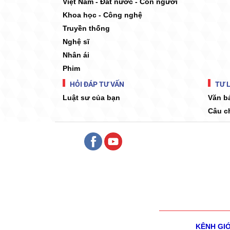
Việt Nam - Đất nước - Con người
Khoa học - Công nghệ
Truyền thống
Nghệ sĩ
Nhân ái
Phim
HỎI ĐÁP TƯ VẤN
TƯ L
Luật sư của bạn
Văn b
Câu c
KÊNH GI