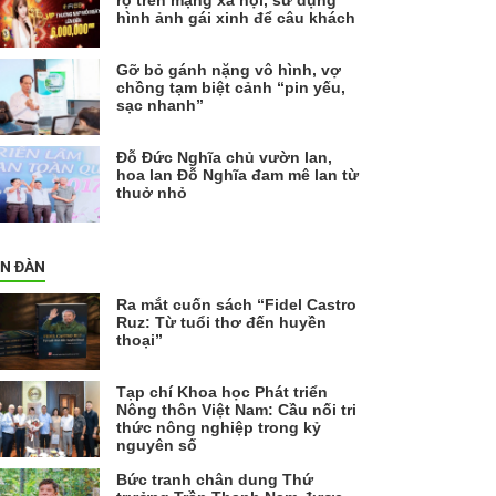
rộ trên mạng xã hội, sử dụng
hình ảnh gái xinh để câu khách
Gỡ bỏ gánh nặng vô hình, vợ
chồng tạm biệt cảnh “pin yếu,
sạc nhanh”
Đỗ Đức Nghĩa chủ vườn lan,
hoa lan Đỗ Nghĩa đam mê lan từ
thuở nhỏ
ỄN ĐÀN
Ra mắt cuốn sách “Fidel Castro
Ruz: Từ tuổi thơ đến huyền
thoại”
Tạp chí Khoa học Phát triển
Nông thôn Việt Nam: Cầu nối tri
thức nông nghiệp trong kỷ
nguyên số
Bức tranh chân dung Thứ