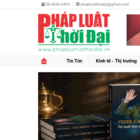
08.4646.0404
phapluatthoidai@gmail.com
Tin Tức
Kinh tế - Thị trường