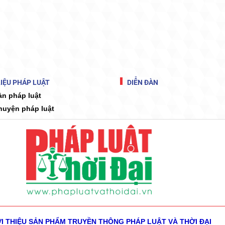
IỆU PHÁP LUẬT
DIỄN ĐÀN
ản pháp luật
huyện pháp luật
ỚI THIỆU SẢN PHẨM
TRUYỀN THÔNG PHÁP LUẬT VÀ THỜI ĐẠI