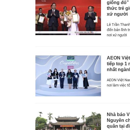
giống đỏ” 
thức trẻ g
xứ người
Lê Trần Thanh
đến bản lĩnh tr
nơi xứ người
AEON Việt
tiếp top 1 
nhất ngàn
AEON Việt Nam
nơi làm việc t
Nhà báo 
Nguyên ch
quân tại đ