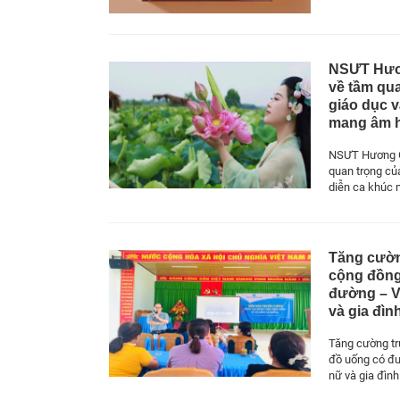
NSƯT Hươn
về tầm qua
giáo dục v
mang âm 
NSƯT Hương G
quan trọng của
diễn ca khúc
Tăng cườn
cộng đồng
đường – V
và gia đình
Tăng cường tr
đồ uống có đ
nữ và gia đình