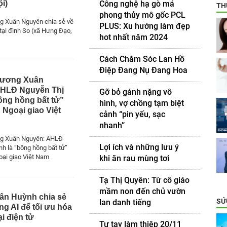
Công nghệ hạ gò má
i)
TH
phong thủy mô gốc PCL
g Xuân Nguyên chia sẻ về
PLUS: Xu hướng làm đẹp
tại đình So (xã Hưng Đạo,
hot nhất năm 2024
Cách Chăm Sóc Lan Hồ
Điệp Đang Nụ Đang Hoa
Vương Xuân
AHLĐ Nguyễn Thị
Gỡ bỏ gánh nặng vô
ông hồng bất tử”
hình, vợ chồng tạm biệt
 Ngoại giao Việt
cảnh “pin yếu, sạc
nhanh”
g Xuân Nguyên: AHLĐ
Lợi ích và những lưu ý
nh là “bông hồng bất tử”
ại giao Việt Nam
khi ăn rau mùng tơi
Tạ Thị Quyên: Từ cô giáo
mầm non đến chủ vườn
n Huỳnh chia sẻ
SỨ
lan danh tiếng
g AI để tối ưu hóa
i điện tử
Tự tay làm thiệp 20/11