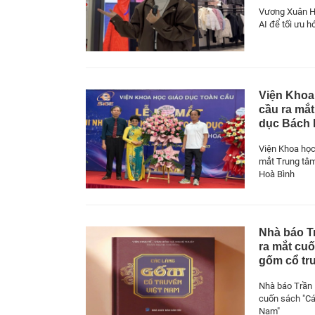
Vương Xuân H
AI để tối ưu h
Viện Khoa
cầu ra mắt
dục Bách 
Viện Khoa học
mắt Trung tâm
Hoà Bình
Nhà báo 
ra mắt cu
gốm cổ tr
Nhà báo Trần
cuốn sách "Cá
Nam"