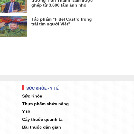
trưởng Trần Thanh Nam được
ghép từ 3.600 tấm ảnh nhỏ
Tác phẩm “Fidel Castro trong
trái tim người Việt”
SỨC KHỎE - Y TẾ
Sức Khỏe
Thực phẩm chức năng
Y tế
Cây thuốc quanh ta
Bài thuốc dân gian