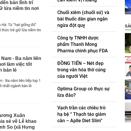
đến bản lĩnh trí
iữ lửa niềm tin nơi
Chuối xiêm (chuối sứ) và
bài thuốc dân gian ngăn
ngừa đột quỵ
 Hà: Từ “hạt giống đỏ”
SẢ
í thức trẻ giữ lửa niềm tin
Công ty TNHH dược
phẩm Thanh Mong
Pharma chinh phục FDA
 Nam - Ba năm liên
ĐỒNG TIẾN – Nét đẹp
nơi làm việc tốt
trong văn hóa thờ cúng
h bán lẻ
của người Việt
 - Ba năm liên tiếp top 1
ốt nhất ngành bán lẻ
Optima Group có thực sự
lừa đảo?
Vạch trần các chiêu trò
hạ bệ “ Thạch táo giảm
Vương Xuân
cân – Aplle Diet Slim”
ia sẻ về Lễ khao
ình So (xã Hưng