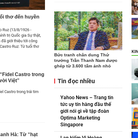
uổi thơ đến huyền
o Ruz (13/8/1926 -
nh trị Quốc gia Sự thật,
đã giới thiệu tới công
Castro Ruz: Từ tuổi thơ
KI
Bức tranh chân dung Thứ
trưởng Trần Thanh Nam được
ghép từ 3.600 tấm ảnh nhỏ
“Fidel Castro trong
Tin đọc nhiều
ười Việt”
l Castro trong trái tim
Yahoo News – Trang tin
tức uy tín hàng đầu thế
giới nói gì về tập đoàn
Optima Marketing
Singapore
hanh Hà: Từ “hạt
Lan kiếm Vị Hoàng