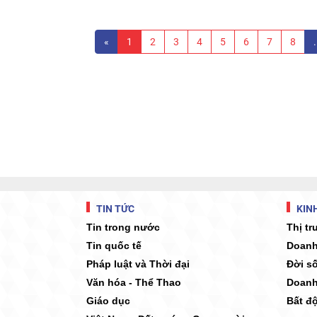
«
1
2
3
4
5
6
7
8
.
TIN TỨC
KINH
Tin trong nước
Thị t
Tin quốc tế
Doanh
Pháp luật và Thời đại
Đời s
Văn hóa - Thể Thao
Doanh
Giáo dục
Bất đ