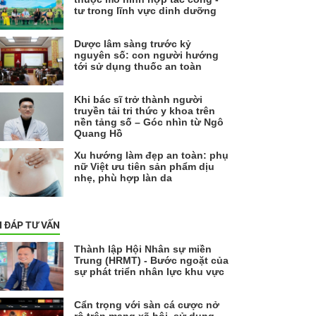
tư trong lĩnh vực dinh dưỡng
Dược lâm sàng trước kỷ
nguyên số: con người hướng
tới sử dụng thuốc an toàn
Khi bác sĩ trở thành người
truyền tải tri thức y khoa trên
nền tảng số – Góc nhìn từ Ngô
Quang Hồ
Xu hướng làm đẹp an toàn: phụ
nữ Việt ưu tiên sản phẩm dịu
nhẹ, phù hợp làn da
I ĐÁP TƯ VẤN
Thành lập Hội Nhân sự miền
Trung (HRMT) - Bước ngoặt của
sự phát triển nhân lực khu vực
Cẩn trọng với sàn cá cược nở