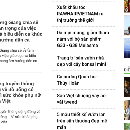
Xuất khẩu tóc
RAWHAIRVIETNAM ra
thị trường thế giới
g Giang chia sẻ
n trọng của việc
Da mịn màng, giảm thâm
à biểu diễn ca khúc
nám với bộ sản phẩm
hưởng dân ca
G33 - G38 Melasma
iang chia sẻ về tầm
 việc giáo dục và biểu
Trang trí sân vườn nhà
 mang âm hưởng dân ca
đẹp với cây bonsai mini
DI
Ca nương Quan họ -
Thúy Hoàn
g truyền thông
 về đồ uống có
Sao Việt chuộng váy áo
ì sức khỏe phụ nữ
 Việt
vải tweed
uyền thông cộng đồng về
5 mẫu thiết kế vườn lan
ường – Vì sức khỏe phụ
trên sân thượng đẹp mê
 Việt
mẩn