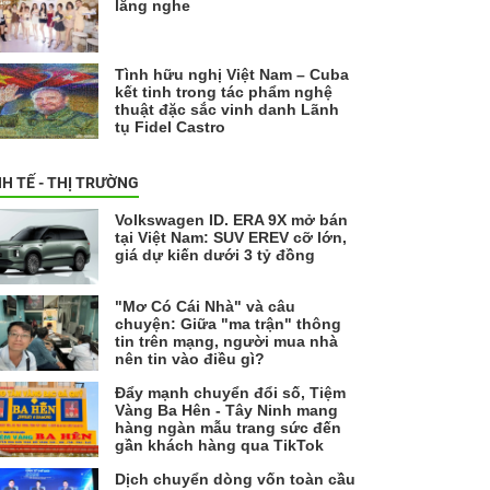
lắng nghe
Tình hữu nghị Việt Nam – Cuba
kết tinh trong tác phẩm nghệ
thuật đặc sắc vinh danh Lãnh
tụ Fidel Castro
NH TẾ - THỊ TRƯỜNG
Volkswagen ID. ERA 9X mở bán
tại Việt Nam: SUV EREV cỡ lớn,
giá dự kiến dưới 3 tỷ đồng
"Mơ Có Cái Nhà" và câu
chuyện: Giữa "ma trận" thông
tin trên mạng, người mua nhà
nên tin vào điều gì?
Đẩy mạnh chuyển đổi số, Tiệm
Vàng Ba Hên - Tây Ninh mang
hàng ngàn mẫu trang sức đến
gần khách hàng qua TikTok
Dịch chuyển dòng vốn toàn cầu