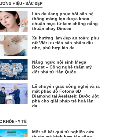
ƯƠNG HIỆU - SẮC ĐẸP
Làn da đang phục hồi cần hệ
thống màng lọc dược khoa
chuẩn mực từ kem chống nắng
thuần chay Dinsee
Xu hướng làm đẹp an toàn: phụ
nữ Việt ưu tiên sản phẩm dịu
nhẹ, phù hợp làn da
Nâng ngực nội sinh Mega
Boost – Công nghệ thẩm mỹ
đột phá từ Hàn Quốc
Lễ chuyển giao công nghệ và ra
mắt phác đồ Fotona 6D
Diamond tại Aeslatek: Bước đột
phá cho giải pháp trẻ hoá làn
da
C KHỎE - Y TẾ
Một số kết quả từ nghiên cứu
thuộc mô hình hợp tác công -