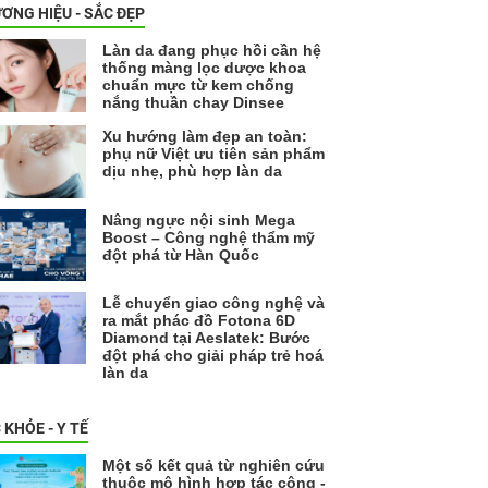
ƠNG HIỆU - SẮC ĐẸP
Làn da đang phục hồi cần hệ
thống màng lọc dược khoa
chuẩn mực từ kem chống
nắng thuần chay Dinsee
Xu hướng làm đẹp an toàn:
phụ nữ Việt ưu tiên sản phẩm
dịu nhẹ, phù hợp làn da
Nâng ngực nội sinh Mega
Boost – Công nghệ thẩm mỹ
đột phá từ Hàn Quốc
Lễ chuyển giao công nghệ và
ra mắt phác đồ Fotona 6D
Diamond tại Aeslatek: Bước
đột phá cho giải pháp trẻ hoá
làn da
 KHỎE - Y TẾ
Một số kết quả từ nghiên cứu
thuộc mô hình hợp tác công -