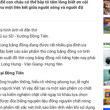
 để con cháu có thể bày tỏ tấm lòng biết ơn cội
như một liên kết giữa người sống và người đã
ũ sự 5D - Xưởng Đồng Tiến
KIN
cúng bằng đồng đang được rất nhiều gia đình ưa
đặc biệt các sản phẩm thủ công bằng đồng có tính
n xuất đồ thờ cúng bằng đồng nổi tiếng hiện nay phải
- Long Hưng - Văn Giang- Hưng Yên
tại Đồng Tiến
ng truyền thống, hiểu rõ những phong tục, lễ nghi
a người Việt. Vì vậy, để tạo ra một sản phẩm có chất
n và kiểm nghiệm chặt chẽ ngay từ khâu lựa chọn
 được đúc bằng nguyên liệu đồng nguyên
chất
nóng
 phẩm rất sắc nét tinh xảo bền vĩnh viễn khi sử dụng.