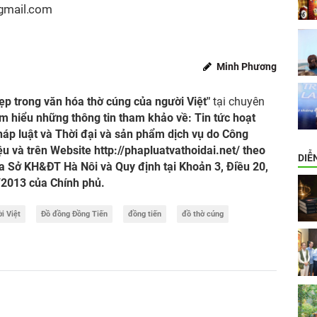
gmail.com
Minh Phương
p trong văn hóa thờ cúng của người Việt"
tại chuyên
m hiểu những thông tin tham khảo về: Tin tức hoạt
áp luật và Thời đại và sản phẩm dịch vụ do Công
iệu và trên Website
http://phapluatvathoidai.net/
theo
DIỄ
Sở KH&ĐT Hà Nôi và Quy định tại Khoản 3, Điều 20,
/2013 của Chính phủ.
i Việt
Đồ đồng Đồng Tiến
đồng tiến
đồ thờ cúng