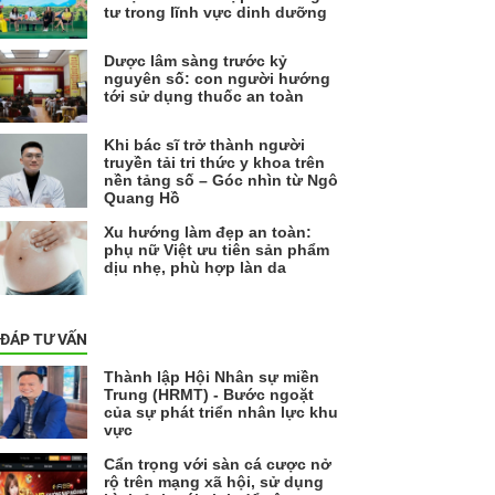
tư trong lĩnh vực dinh dưỡng
Dược lâm sàng trước kỷ
nguyên số: con người hướng
tới sử dụng thuốc an toàn
Khi bác sĩ trở thành người
truyền tải tri thức y khoa trên
nền tảng số – Góc nhìn từ Ngô
Quang Hồ
Xu hướng làm đẹp an toàn:
phụ nữ Việt ưu tiên sản phẩm
dịu nhẹ, phù hợp làn da
 ĐÁP TƯ VẤN
Thành lập Hội Nhân sự miền
Trung (HRMT) - Bước ngoặt
của sự phát triển nhân lực khu
vực
Cẩn trọng với sàn cá cược nở
rộ trên mạng xã hội, sử dụng