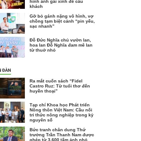
hình ảnh gái xinh để câu
khách
Gỡ bỏ gánh nặng vô hình, vợ
chồng tạm biệt cảnh “pin yếu,
sạc nhanh”
Đỗ Đức Nghĩa chủ vườn lan,
hoa lan Đỗ Nghĩa đam mê lan
từ thuở nhỏ
N ĐÀN
Ra mắt cuốn sách “Fidel
Castro Ruz: Từ tuổi thơ đến
huyền thoại”
Tạp chí Khoa học Phát triển
Nông thôn Việt Nam: Cầu nối
tri thức nông nghiệp trong kỷ
nguyên số
Bức tranh chân dung Thứ
trưởng Trần Thanh Nam được
ghép từ 3.600 tấm ảnh nhỏ