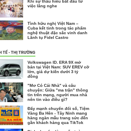
Khi sự thấu hiểu bắt đầu từ
việc lắng nghe
Tình hữu nghị Việt Nam –
Cuba kết tinh trong tác phẩm
nghệ thuật đặc sắc vinh danh
Lãnh tụ Fidel Castro
H TẾ - THỊ TRƯỜNG
Volkswagen ID. ERA 9X mở
bán tại Việt Nam: SUV EREV cỡ
lớn, giá dự kiến dưới 3 tỷ
đồng
"Mơ Có Cái Nhà" và câu
chuyện: Giữa "ma trận" thông
tin trên mạng, người mua nhà
nên tin vào điều gì?
Đẩy mạnh chuyển đổi số, Tiệm
Vàng Ba Hên - Tây Ninh mang
hàng ngàn mẫu trang sức đến
gần khách hàng qua TikTok