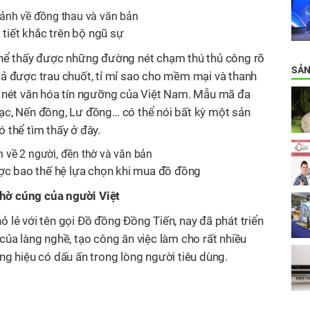
 tiết khắc trên bộ ngũ sự
thể thấy được những đường nét chạm thú thủ công rõ
SẢN
t cả được trau chuốt, tỉ mỉ sao cho mềm mại và thanh
m nét văn hóa tín ngưỡng của Việt Nam. Mẫu mã đa
ạc, Nến đồng, Lư đồng… có thể nói bất kỳ một sản
 thể tìm thấy ở đây.
ược bao thế hệ lựa chọn khi mua đồ đồng
 thờ cúng của người Việt
lẻ với tên gọi Đồ đồng Đồng Tiến, nay đã phát triển
của làng nghề, tạo công ăn việc làm cho
rất nhiều
ng hiệu có dấu ấn trong lòng người tiêu dùng.