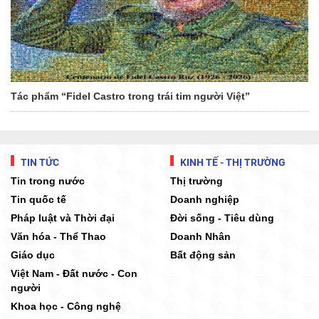
Tác phẩm “Fidel Castro trong trái tim người Việt”
TIN TỨC
KINH TẾ - THỊ TRƯỜNG
Tin trong nước
Thị trường
Tin quốc tế
Doanh nghiệp
Pháp luật và Thời đại
Đời sống - Tiêu dùng
Văn hóa - Thể Thao
Doanh Nhân
Giáo dục
Bất động sản
Việt Nam - Đất nước - Con
người
Khoa học - Công nghệ