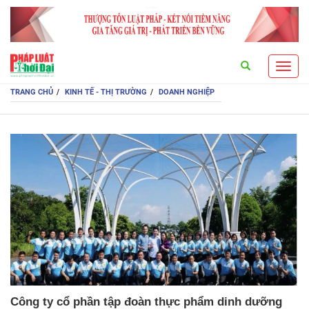
Search
Toggl
navig
TRANG CHỦ
KINH TẾ - THỊ TRƯỜNG
DOANH NGHIỆP
Công ty cổ phần tập đoàn thực phẩm dinh dưỡng