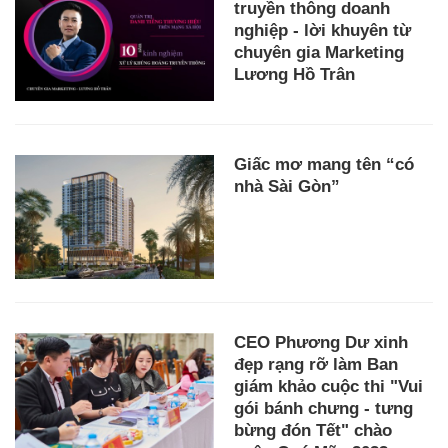
truyền thông doanh
nghiệp - lời khuyên từ
chuyên gia Marketing
Lương Hồ Trân
Giấc mơ mang tên “có
nhà Sài Gòn”
CEO Phương Dư xinh
đẹp rạng rỡ làm Ban
giám khảo cuộc thi "Vui
gói bánh chưng - tưng
bừng đón Tết" chào