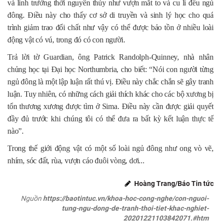
và linh trưởng thời nguyên thủy như vượn mắt to và cu li đều ngủ
đông. Điều này cho thấy cơ sở di truyền và sinh lý học cho quá
trình giảm trao đổi chất như vậy có thể được bảo tồn ở nhiều loài
động vật có vú, trong đó có con người.
Trả lời tờ Guardian, ông Patrick Randolph-Quinney, nhà nhân
chủng học tại Đại học Northumbria, cho biết: “Nói con người từng
ngủ đông là một lập luận rất thú vị. Điều này chắc chắn sẽ gây tranh
luận. Tuy nhiên, có những cách giải thích khác cho các bộ xương bị
tổn thương xương được tìm ở Sima. Điều này cần được giải quyết
đầy đủ trước khi chúng tôi có thể đưa ra bất kỳ kết luận thực tế
nào”.
Trong thế giới động vật có một số loài ngủ đông như ong vò vẽ,
nhím, sóc đất, rùa, vượn cáo đuôi vòng, dơi...
Hoàng Trang/Báo Tin tức
Nguồn
https://baotintuc.vn/khoa-hoc-cong-nghe/con-nguoi-
tung-ngu-dong-de-tranh-thoi-tiet-khac-nghiet-
20201221103842071.#htm