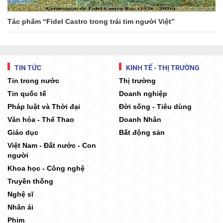
Tác phẩm “Fidel Castro trong trái tim người Việt”
TIN TỨC
KINH TẾ - THỊ TRƯỜNG
Tin trong nước
Thị trường
Tin quốc tế
Doanh nghiệp
Pháp luật và Thời đại
Đời sống - Tiêu dùng
Văn hóa - Thể Thao
Doanh Nhân
Giáo dục
Bất động sản
Việt Nam - Đất nước - Con
người
Khoa học - Công nghệ
Truyền thống
Nghệ sĩ
Nhân ái
Phim