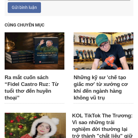
Gửi bình luận
CÙNG CHUYÊN MỤC
Ra mắt cuốn sách
Những kỹ sư 'chế tạo
“Fidel Castro Ruz: Từ
giấc mơ' từ xưởng cơ
tuổi thơ đến huyền
khí đến ngành hàng
thoại”
không vũ trụ
KOL TikTok The Trương:
Vì sao những trải
nghiệm đời thường lại
trở thành "chất liệu" giữ