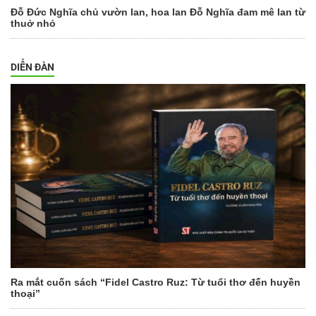
Đỗ Đức Nghĩa chủ vườn lan, hoa lan Đỗ Nghĩa đam mê lan từ
thuở nhỏ
DIỄN ĐÀN
Ra mắt cuốn sách “Fidel Castro Ruz: Từ tuổi thơ đến huyền
thoại”