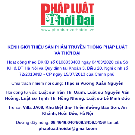
KÊNH GIỚI THIỆU SẢN PHẨM
TRUYỀN THÔNG PHÁP LUẬT
VÀ THỜI ĐẠI
Hoạt động theo ĐKKD số 0108933403 ngày 04/03/2020 của Sở
KH & ĐT Hà Nôi và Quy định tại Khoản 3, Điều 20, Nghị định số
72/2013/NĐ - CP ngày 15/07/2013 của Chính phủ
Chịu trách nhiệm nội dung:
Thạc sĩ Vương Xuân Nguyên
Hội đồng tư vấn:
Luật sư Trần Thị Oanh, Luật sư Nguyễn Văn
Hoàng, Luật sư Trịnh Thị Hồng Nhung, Luật sư Lê Minh Đức
Trụ sở:
Villa JA08, Khu Biệt thự Thiên đường Bảo Sơn, An
Khánh, Hoài Đức, Hà Nội
Đường dây nóng:
08.4646.0404/08.3456.5456
/ Email:
phapluatthoidai@gmail.com