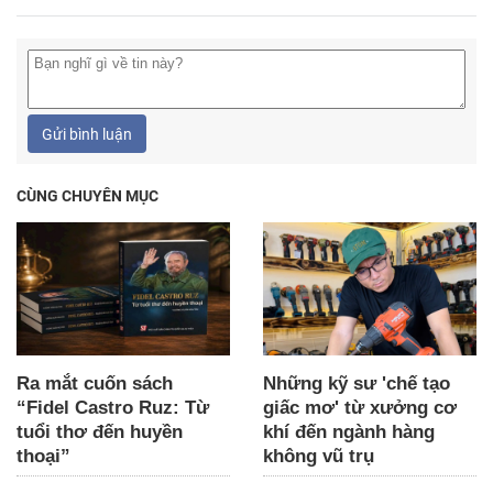
Gửi bình luận
CÙNG CHUYÊN MỤC
Ra mắt cuốn sách
Những kỹ sư 'chế tạo
“Fidel Castro Ruz: Từ
giấc mơ' từ xưởng cơ
tuổi thơ đến huyền
khí đến ngành hàng
thoại”
không vũ trụ