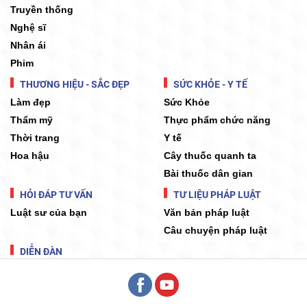
Truyền thống
Nghệ sĩ
Nhân ái
Phim
THƯƠNG HIỆU - SẮC ĐẸP
SỨC KHỎE - Y TẾ
Làm đẹp
Sức Khỏe
Thẩm mỹ
Thực phẩm chức năng
Thời trang
Y tế
Hoa hậu
Cây thuốc quanh ta
Bài thuốc dân gian
HỎI ĐÁP TƯ VẤN
TƯ LIỆU PHÁP LUẬT
Luật sư của bạn
Văn bản pháp luật
Câu chuyện pháp luật
DIỄN ĐÀN