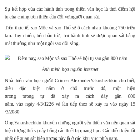
Sự kết hợp của các hành tinh t
rong thiên văn học là thời điểm
hội
tụ của chúng trên thiên cầu đố
i vớingười quan sát.
Trên thực
tế, sao Mộc và sao Thổ sẽ ở
cách nhau khoảng 750 triệu
km. Tuy nhiên, trên bầu trời, hai hành tinh sẽ
được quan sát bằng
mắt thường như một ngô
i sao đôi sáng.
Ảnh minh họa nguồn internet
Nhà thiên văn học người Crimea
AlexanderYakushechkin cho biết,
điều đặc biệt nằm ở chỗ trước đó, một hiện
tượng tương tự đã xảy ra cách đây gần 800
năm, vào ngày 4/3/1226 và lần
tiếp theo sẽ xảy ra vào ngày 15
/3/2080.
Ông Yakushechkin khuyên những người yêu thiên văn nên quan sát
hiện tượng thú vị này bằng các thiết bị quang học. Các điều kiện tốt
nhất để quan sát hiện tượng này là ở các khu vực phía nam.