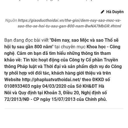
Hà Duyên
Nguồn
https://giaoducthoidai.vn/the-gioi/dem-nay-sao-moc-va-
sao-tho-se-hoi-tu-sau-gan-800-nam-BwNA7MbGR.#html
Bạn đang đọc bài viết
"Đêm nay, sao Mộc và sao Thổ sẽ
hội tụ sau gần 800 năm"
tại chuyên mục
Khoa học - Công
nghệ
.
Cảm ơn bạn đã tìm hiểu những thông tin tham
khảo về: Tin tức hoạt động của Công ty Cổ phần Truyền
thông Pháp luật và Thời đại và sản phẩm dịch vụ do Công
ty phối hợp với đối tác, khách hàng giới thiệu và trên
Website
http://phapluatvathoidai.net/
theo ĐKKD số
0108933403 ngày 04/03/2020 của Sở KH&ĐT Hà
Nôi và Quy định tại Khoản 3, Điều 20, Nghị định số
72/2013/NĐ - CP ngày 15/07/2013 của Chính phủ.