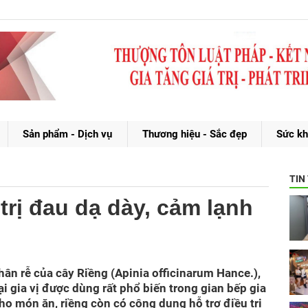
Sản phẩm - Dịch vụ
Thương hiệu - Sắc đẹp
Sức kh
TIN
rị đau dạ dày, cảm lạnh
hân rễ của cây Riềng (Apinia officinarum Hance.),
ại gia vị được dùng rất phổ biến trong gian bếp gia
ho món ăn, riềng còn có công dụng hỗ trợ điều trị