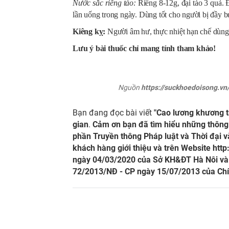
Nước sắc riềng táo:
Riềng 8-12g, đại táo 3 quả.
lần uống trong ngày. Dùng tốt cho người bị đầy 
Kiêng kỵ:
Người âm hư, thực nhiệt hạn chế dùng
Lưu ý bài thuốc chỉ mang tính tham khảo!
Nguồn
https://suckhoedoisong.v
Bạn đang đọc bài viết
"Cao lương khương t
gian
.
Cảm ơn bạn đã tìm hiểu những thông 
phần Truyền thông Pháp luật và Thời đại và
khách hàng giới thiệu và trên Website
http
ngày 04/03/2020 của Sở KH&ĐT Hà Nôi và Q
72/2013/NĐ - CP ngày 15/07/2013 của Chí