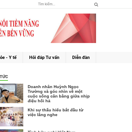
ỏe - Y tế
Hỏi đáp Tư vấn
Diễn đàn
 TỨC
Doanh nhân Huỳnh Ngọc
Trường và góc nhìn về một
cuộc sống cân bằng giữa nhịp
điệu hối hả
Khi sự thấu hiểu bắt đầu từ
việc lắng nghe