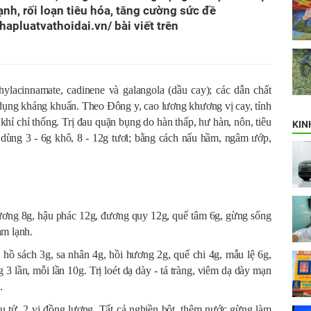
nh, rối loạn tiêu hóa, tăng cường sức đề
phapluatvathoidai.vn/ bài viết trên
ylacinnamate, cadinene và galangola (dầu cay); các dẫn chất
c dụng kháng khuẩn. Theo Đông y, cao lương khương vị cay, tính
khí chỉ thống. Trị đau quặn bụng do hàn thấp, hư hàn, nôn, tiêu
KIN
 dùng 3 - 6g khô, 8 - 12g tươi; bằng cách nấu hầm, ngâm ướp,
ơng 8g, hậu phác 12g, đương quy 12g, quế tâm 6g, gừng sống
ảm lạnh.
hồ sách 3g, sa nhân 4g, hồi hương 2g, quế chi 4g, mẫu lệ 6g,
3 lần, mỗi lần 10g. Trị loét dạ dày - tá tràng, viêm dạ dày mạn
.
 tử, 2 vị đồng lượng. Tất cả nghiền bột, thêm nước gừng làm