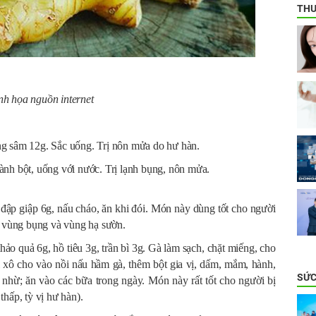
THƯ
h họa nguồn internet
g sâm 12g. Sắc uống. Trị nôn mửa do hư hàn.
nh bột, uống với nước. Trị lạnh bụng, nôn mửa.
đập giập 6g, nấu cháo, ăn khi đói. Món này dùng tốt cho người
c vùng bụng và vùng hạ sườn.
hảo quả 6g, hồ tiêu 3g, trần bì 3g. Gà làm sạch, chặt miếng, cho
i xô cho vào nồi nấu hầm gà, thêm bột gia vị, dấm, mắm, hành,
SỨC
 nhừ; ăn vào các bữa trong ngày. Món này rất tốt cho người bị
hấp, tỳ vị hư hàn).