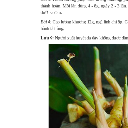
thành hoàn. Mỗi lần dùng 4 - 8g, ngày 2 - 3 lầ
dưới sa đau.
Bài 4:
Cao lương khương 12g, ngũ linh chi 8g. Các
hành tá tràng.
Lưu ý:
Người xuất huyết dạ dày không được dùn