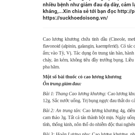
nhiều bệnh như giảm đau dạ dày, cảm lạ
kháng,...Xin chia sẻ tới bạn đọc http://
https://suckhoedoisong.vn/
Cao lương khương chứa tinh dầu (Cineole, meth
flavonoid (alpinin, galangin, kaempferid). Có tá
ấm; vào Tỳ, Vị. Tác dụng ôn trung tán hàn, hành 
chảy, ăn kém, không tiêu đầy trướng bụng. Liều
pha hãm.
Một số bài thuốc có cao lương khương
Ôn trung giảm đau:
Bài 1:
Thang Cao lương khương:
Cao lương khư
12g. Sắc nước uống. Trị bụng ngực đau thắt do c
Bài 2:
An trung tán:
Cao lương khương 4g, diên 
cam thảo 3g. Tất cả tán thành bột mịn. Ngày uống 
tính, thống kinh, nôn thổ do nhiễm độc thai nghén
Bài 3: Hoàn Lương phụ:
Cao lương khương, phụ