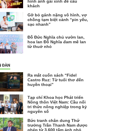
hình ảnh gái xinh để câu
khách
Gỡ bỏ gánh nặng vô hình, vợ
chồng tạm biệt cảnh “pin yếu,
sạc nhanh”
Đỗ Đức Nghĩa chủ vườn lan,
hoa lan Đỗ Nghĩa đam mê lan
từ thuở nhỏ
N ĐÀN
Ra mắt cuốn sách “Fidel
Castro Ruz: Từ tuổi thơ đến
huyền thoại”
Tạp chí Khoa học Phát triển
Nông thôn Việt Nam: Cầu nối
tri thức nông nghiệp trong kỷ
nguyên số
Bức tranh chân dung Thứ
trưởng Trần Thanh Nam được
ghép từ 3.600 tấm ảnh nhỏ