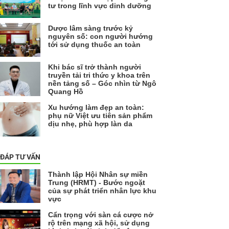
tư trong lĩnh vực dinh dưỡng
Dược lâm sàng trước kỷ
nguyên số: con người hướng
tới sử dụng thuốc an toàn
Khi bác sĩ trở thành người
truyền tải tri thức y khoa trên
nền tảng số – Góc nhìn từ Ngô
Quang Hồ
Xu hướng làm đẹp an toàn:
phụ nữ Việt ưu tiên sản phẩm
dịu nhẹ, phù hợp làn da
 ĐÁP TƯ VẤN
Thành lập Hội Nhân sự miền
Trung (HRMT) - Bước ngoặt
của sự phát triển nhân lực khu
vực
Cẩn trọng với sàn cá cược nở
rộ trên mạng xã hội, sử dụng