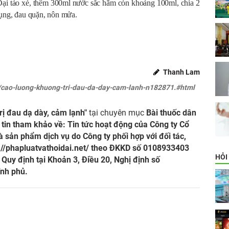
 Đại táo xé, thêm 300ml nước sắc hãm còn khoảng 100ml, chia 2
bụng, đau quặn, nôn mửa.
Thanh Lam
n/cao-luong-khuong-tri-dau-da-day-cam-lanh-n182871.#html
rị đau dạ dày, cảm lạnh"
tại chuyên mục
Bài thuốc dân
tin tham khảo về: Tin tức hoạt động của Công ty Cổ
 sản phẩm dịch vụ do Công ty phối hợp với đối tác,
://phapluatvathoidai.net/
theo ĐKKD số 0108933403
HỎI
uy định tại Khoản 3, Điều 20, Nghị định số
nh phủ.