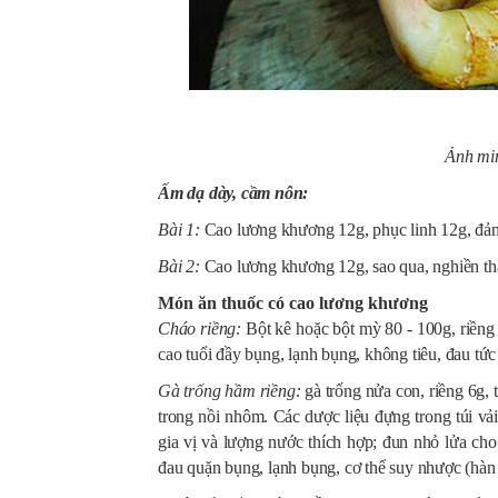
Ảnh min
Ấm dạ dày, cầm nôn:
Bài 1:
Cao lương khương 12g, phục linh 12g, đản
Bài 2:
Cao lương khương 12g, sao qua, nghiền thà
Món ăn thuốc có cao lương khương
Cháo riềng:
Bột kê hoặc bột mỳ 80 - 100g, riềng 
cao tuổi đầy bụng, lạnh bụng, không tiêu, đau tứ
Gà trống hầm riềng:
gà trống nửa con, riềng 6g, t
trong nồi nhôm. Các dược liệu đựng trong túi vả
gia vị và lượng nước thích hợp; đun nhỏ lửa cho
đau quặn bụng, lạnh bụng, cơ thể suy nhược (hàn t