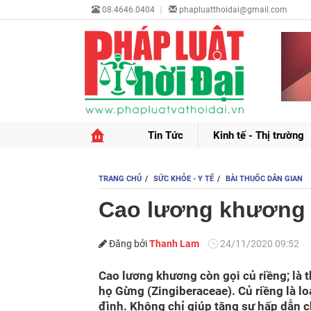
08.4646.0404
phapluatthoidai@gmail.com
Tin Tức
Kinh tế - Thị trường
TRANG CHỦ
SỨC KHỎE - Y TẾ
BÀI THUỐC DÂN GIAN
Cao lương khương t
Đăng bởi
Thanh Lam
24/11/2020 09:52
Cao lương khương còn gọi củ riềng; là t
họ Gừng (Zingiberaceae). Củ riềng là lo
đình. Không chỉ giúp tăng sự hấp dẫn c