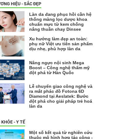
ƠNG HIỆU - SẮC ĐẸP
Làn da đang phục hồi cần hệ
thống màng lọc dược khoa
chuẩn mực từ kem chống
nắng thuần chay Dinsee
Xu hướng làm đẹp an toàn:
phụ nữ Việt ưu tiên sản phẩm
dịu nhẹ, phù hợp làn da
Nâng ngực nội sinh Mega
Boost – Công nghệ thẩm mỹ
đột phá từ Hàn Quốc
Lễ chuyển giao công nghệ và
ra mắt phác đồ Fotona 6D
Diamond tại Aeslatek: Bước
đột phá cho giải pháp trẻ hoá
làn da
 KHỎE - Y TẾ
Một số kết quả từ nghiên cứu
thuộc mô hình hợp tác công -