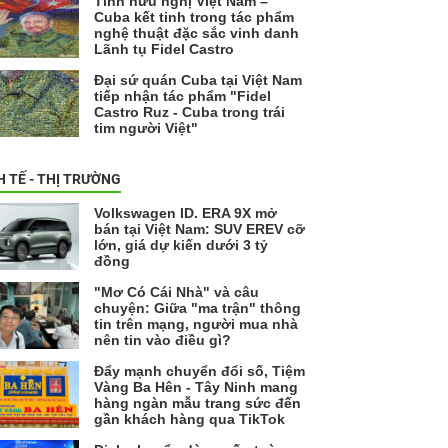
Tình hữu nghị Việt Nam –
Cuba kết tinh trong tác phẩm
nghệ thuật đặc sắc vinh danh
Lãnh tụ Fidel Castro
Đại sứ quán Cuba tại Việt Nam
tiếp nhận tác phẩm "Fidel
Castro Ruz - Cuba trong trái
tim người Việt"
H TẾ - THỊ TRƯỜNG
Volkswagen ID. ERA 9X mở
bán tại Việt Nam: SUV EREV cỡ
lớn, giá dự kiến dưới 3 tỷ
đồng
"Mơ Có Cái Nhà" và câu
chuyện: Giữa "ma trận" thông
tin trên mạng, người mua nhà
nên tin vào điều gì?
Đẩy mạnh chuyển đổi số, Tiệm
Vàng Ba Hên - Tây Ninh mang
hàng ngàn mẫu trang sức đến
gần khách hàng qua TikTok