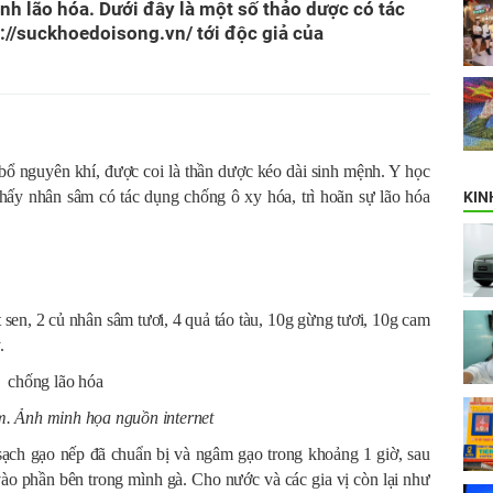
nh lão hóa. Dưới đây là một số thảo dược có tác
ps://suckhoedoisong.vn/ tới độc giả của
bổ nguyên khí, được coi là thần dược kéo dài sinh mệnh. Y học
thấy nhân sâm có tác dụng chống ô xy hóa, trì hoãn sự lão hóa
KIN
 sen, 2 củ nhân sâm tươi, 4 quả táo tàu, 10g gừng tươi, 10g cam
.
. Ảnh minh họa nguồn internet
 sạch gạo nếp đã chuẩn bị và ngâm gạo trong khoảng 1 giờ, sau
vào phần bên trong mình gà. Cho nước và các gia vị còn lại như