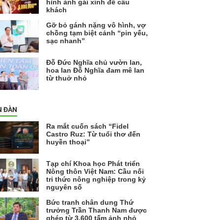
hình ảnh gái xinh để câu
khách
Gỡ bỏ gánh nặng vô hình, vợ
chồng tạm biệt cảnh “pin yếu,
sạc nhanh”
Đỗ Đức Nghĩa chủ vườn lan,
hoa lan Đỗ Nghĩa đam mê lan
từ thuở nhỏ
N ĐÀN
Ra mắt cuốn sách “Fidel
Castro Ruz: Từ tuổi thơ đến
huyền thoại”
Tạp chí Khoa học Phát triển
Nông thôn Việt Nam: Cầu nối
tri thức nông nghiệp trong kỷ
nguyên số
Bức tranh chân dung Thứ
trưởng Trần Thanh Nam được
ghép từ 3.600 tấm ảnh nhỏ