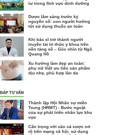
tư trong lĩnh vực dinh dưỡng
Dược lâm sàng trước kỷ
nguyên số: con người hướng
tới sử dụng thuốc an toàn
Khi bác sĩ trở thành người
truyền tải tri thức y khoa trên
nền tảng số – Góc nhìn từ Ngô
Quang Hồ
Xu hướng làm đẹp an toàn:
phụ nữ Việt ưu tiên sản phẩm
dịu nhẹ, phù hợp làn da
 ĐÁP TƯ VẤN
Thành lập Hội Nhân sự miền
Trung (HRMT) - Bước ngoặt
của sự phát triển nhân lực khu
vực
Cẩn trọng với sàn cá cược nở
rộ trên mạng xã hội, sử dụng