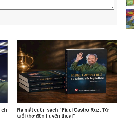
lịch
Ra mắt cuốn sách “Fidel Castro Ruz: Từ
h
tuổi thơ đến huyền thoại”