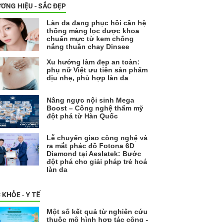
ƠNG HIỆU - SẮC ĐẸP
Làn da đang phục hồi cần hệ
thống màng lọc dược khoa
chuẩn mực từ kem chống
nắng thuần chay Dinsee
Xu hướng làm đẹp an toàn:
phụ nữ Việt ưu tiên sản phẩm
dịu nhẹ, phù hợp làn da
Nâng ngực nội sinh Mega
Boost – Công nghệ thẩm mỹ
đột phá từ Hàn Quốc
Lễ chuyển giao công nghệ và
ra mắt phác đồ Fotona 6D
Diamond tại Aeslatek: Bước
đột phá cho giải pháp trẻ hoá
làn da
 KHỎE - Y TẾ
Một số kết quả từ nghiên cứu
thuộc mô hình hợp tác công -