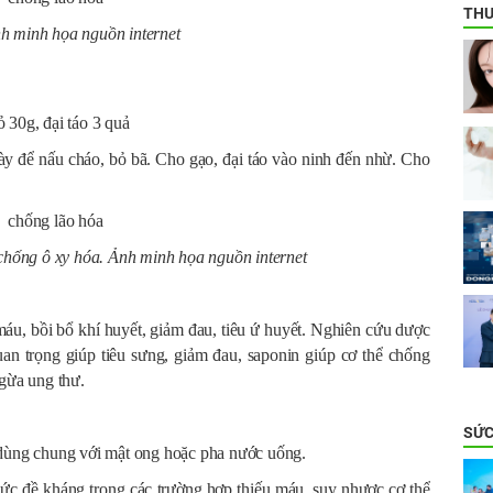
THƯ
h minh họa nguồn internet
 30g, đại táo 3 quả
ày để nấu cháo, bỏ bã. Cho gạo, đại táo vào ninh đến nhừ. Cho
 chống ô xy hóa. Ảnh minh họa nguồn internet
máu, bồi bổ khí huyết, giảm đau, tiêu ứ huyết. Nghiên cứu dược
quan trọng giúp tiêu sưng, giảm đau, saponin giúp cơ thể chống
ngừa ung thư.
SỨC
 dùng chung với mật ong hoặc pha nước uống.
sức đề kháng trong các trường hơp thiếu máu, suy nhược cơ thể