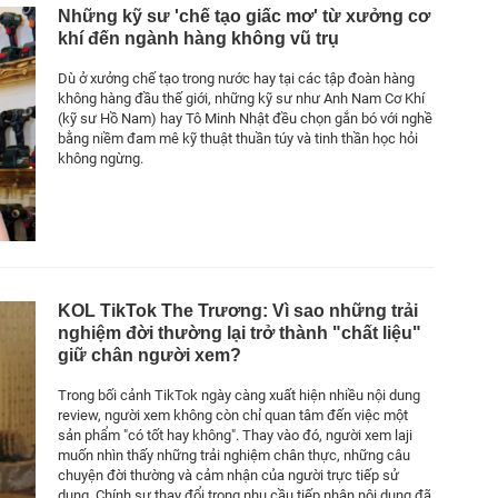
Những kỹ sư 'chế tạo giấc mơ' từ xưởng cơ
khí đến ngành hàng không vũ trụ
Dù ở xưởng chế tạo trong nước hay tại các tập đoàn hàng
không hàng đầu thế giới, những kỹ sư như Anh Nam Cơ Khí
(kỹ sư Hồ Nam) hay Tô Minh Nhật đều chọn gắn bó với nghề
bằng niềm đam mê kỹ thuật thuần túy và tinh thần học hỏi
không ngừng.
KOL TikTok The Trương: Vì sao những trải
nghiệm đời thường lại trở thành "chất liệu"
giữ chân người xem?
Trong bối cảnh TikTok ngày càng xuất hiện nhiều nội dung
review, người xem không còn chỉ quan tâm đến việc một
sản phẩm "có tốt hay không". Thay vào đó, người xem laji
muốn nhìn thấy những trải nghiệm chân thực, những câu
chuyện đời thường và cảm nhận của người trực tiếp sử
dụng. Chính sự thay đổi trong nhu cầu tiếp nhận nội dung đã