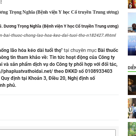
!
ơng Trọng Nghĩa (Bệnh viện Y học Cổ truyền Trung ương)
. Dương Trọng Nghĩa (Bệnh viện Y học Cổ truyền Trung ương)
n-bai-thuoc-chong-lao-hoa-keo-dai-tuoi-tho-n182427.#html
ống lão hóa kéo dài tuổi thọ"
tại chuyên mục
Bài thuốc
ông tin tham khảo về: Tin tức hoạt động của Công ty
i và sản phẩm dịch vụ do Công ty phối hợp với đối tác,
DIỄ
://phapluatvathoidai.net/
theo ĐKKD số 0108933403
uy định tại Khoản 3, Điều 20, Nghị định số
nh phủ.