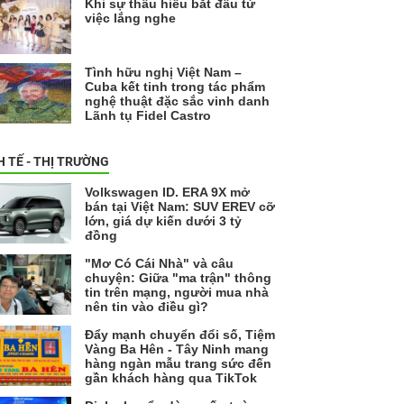
Khi sự thấu hiểu bắt đầu từ
việc lắng nghe
Tình hữu nghị Việt Nam –
Cuba kết tinh trong tác phẩm
nghệ thuật đặc sắc vinh danh
Lãnh tụ Fidel Castro
H TẾ - THỊ TRƯỜNG
Volkswagen ID. ERA 9X mở
bán tại Việt Nam: SUV EREV cỡ
lớn, giá dự kiến dưới 3 tỷ
đồng
"Mơ Có Cái Nhà" và câu
chuyện: Giữa "ma trận" thông
tin trên mạng, người mua nhà
nên tin vào điều gì?
Đẩy mạnh chuyển đổi số, Tiệm
Vàng Ba Hên - Tây Ninh mang
hàng ngàn mẫu trang sức đến
gần khách hàng qua TikTok