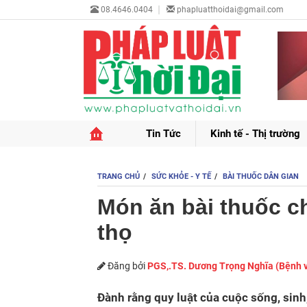
08.4646.0404
phapluatthoidai@gmail.com
Tin Tức
Kinh tế - Thị trường
TRANG CHỦ
SỨC KHỎE - Y TẾ
BÀI THUỐC DÂN GIAN
Món ăn bài thuốc ch
thọ
Đăng bởi
PGS,.TS. Dương Trọng Nghĩa (Bệnh v
Đành rằng quy luật của cuộc sống, sinh,