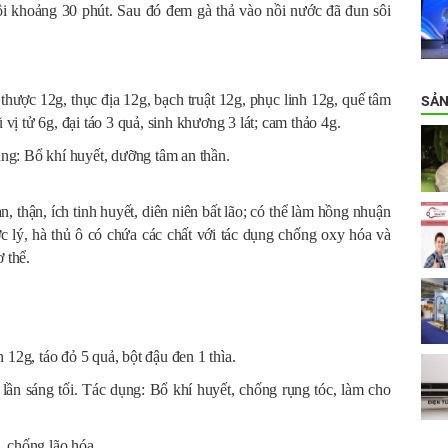
sôi khoảng 30 phút. Sau đó đem gà thả vào nồi nước đã đun sôi
ược 12g, thục địa 12g, bạch truật 12g, phục linh 12g, quế tâm
SẢN
 vị tử 6g, đại táo 3 quả, sinh khương 3 lát; cam thảo 4g.
ng: Bổ khí huyết, dưỡng tâm an thần.
, thận, ích tinh huyết, diên niên bất lão; có thể làm hồng nhuận
ợc lý, hà thủ ô có chứa các chất với tác dụng chống oxy hóa và
 thể.
 12g, táo đỏ 5 quả, bột đậu đen 1 thìa.
lần sáng tối. Tác dụng: Bổ khí huyết, chống rụng tóc, làm cho