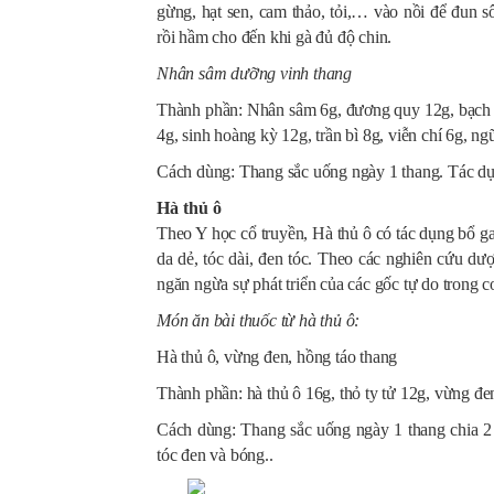
gừng, hạt sen, cam thảo, tỏi,… vào nồi để đun 
rồi hầm cho đến khi gà đủ độ chin.
Nhân sâm dưỡng vinh thang
Thành phần: Nhân sâm 6g, đương quy 12g, bạch th
4g, sinh hoàng kỳ 12g, trần bì 8g, viễn chí 6g, ngũ
Cách dùng: Thang sắc uống ngày 1 thang. Tác dụ
Hà thủ ô
Theo Y học cổ truyền, Hà thủ ô có tác dụng bổ gan
da dẻ, tóc dài, đen tóc. Theo các nghiên cứu dư
ngăn ngừa sự phát triển của các gốc tự do trong cơ
Món ăn bài thuốc từ hà thủ ô:
Hà thủ ô, vừng đen, hồng táo thang
Thành phần: hà thủ ô 16g, thỏ ty tử 12g, vừng đen
Cách dùng: Thang sắc uống ngày 1 thang chia 2 
tóc đen và bóng..