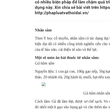
có nhiều biện pháp để làm chậm quá trì
dụng này. Xin chia sẻ bài viết trên htt
http://phapluatvathoidai.vn/
Nhân sâm
Theo Y học cổ truyền, nhân sâm có tác dụng đại 
hiện đại đã có nhiều công trình nghiên cứu cho 
của tế bào não, cải thiện trí não và thể lực.
Một số món ăn bài thuốc từ nhân sâm:
Gà hầm sâm
Nguyên liệu: 1 con gà con, 100g gạo nếp, 50g hạt
thảo, 20 nhánh tỏi, 20g hành lá, muối, hạt tiêu xay
Gà hầm nhân sâm
Cách làm: Gà đã làm thịt, được sơ chế sạch. Vo
đó nhồi một ít gạo vào bụng gà và cho thêm táo 