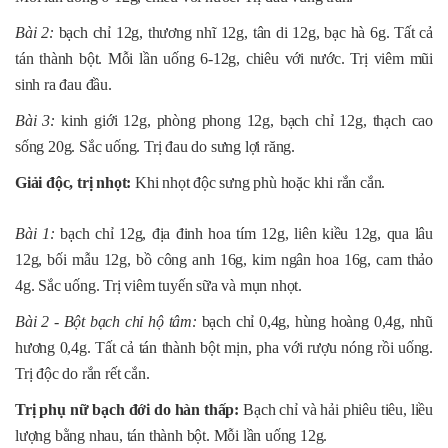
Bài 2:
bạch chỉ 12g, thương nhĩ 12g, tân di 12g, bạc hà 6g. Tất cả
tán thành bột. Mỗi lần uống 6-12g, chiêu với nước. Trị viêm mũi
sinh ra đau đầu.
Bài 3:
kinh giới 12g, phòng phong 12g, bạch chỉ 12g, thạch cao
sống 20g. Sắc uống. Trị đau do sưng lợi răng.
Giải độc, trị nhọt:
Khi nhọt độc sưng phù hoặc khi rắn cắn.
Bài 1:
bạch chỉ 12g, địa đinh hoa tím 12g, liên kiều 12g, qua lâu
12g, bối mẫu 12g, bồ công anh 16g, kim ngân hoa 16g, cam thảo
4g. Sắc uống. Trị viêm tuyến sữa và mụn nhọt.
Bài 2 - Bột bạch chỉ hộ tâm:
bạch chỉ 0,4g, hùng hoàng 0,4g, nhũ
hương 0,4g. Tất cả tán thành bột mịn, pha với rượu nóng rồi uống.
Trị độc do rắn rết cắn.
Trị phụ nữ bạch đới do hàn thấp:
Bạch chỉ và hải phiêu tiêu, liều
lượng bằng nhau, tán thành bột. Mỗi lần uống 12g.