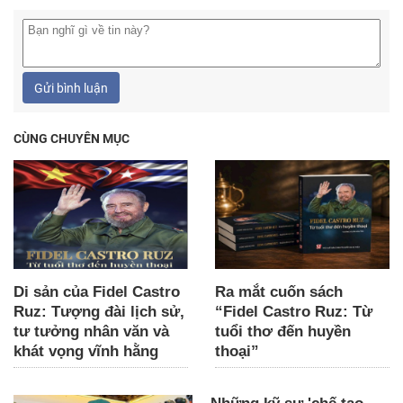
Gửi bình luận
CÙNG CHUYÊN MỤC
Di sản của Fidel Castro
Ra mắt cuốn sách
Ruz: Tượng đài lịch sử,
“Fidel Castro Ruz: Từ
tư tưởng nhân văn và
tuổi thơ đến huyền
khát vọng vĩnh hằng
thoại”