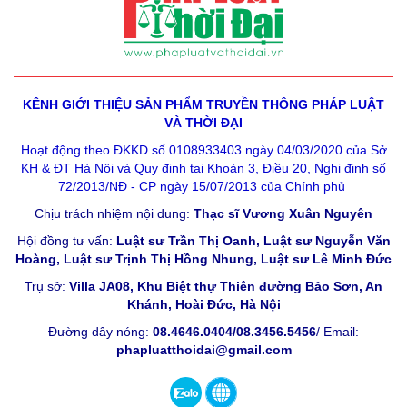
KÊNH GIỚI THIỆU SẢN PHẨM
TRUYỀN THÔNG PHÁP LUẬT
VÀ THỜI ĐẠI
Hoạt động theo ĐKKD số 0108933403 ngày 04/03/2020 của Sở
KH & ĐT Hà Nôi và Quy định tại Khoản 3, Điều 20, Nghị định số
72/2013/NĐ - CP ngày 15/07/2013 của Chính phủ
Chịu trách nhiệm nội dung:
Thạc sĩ Vương Xuân Nguyên
Hội đồng tư vấn:
Luật sư Trần Thị Oanh, Luật sư Nguyễn Văn
Hoàng, Luật sư Trịnh Thị Hồng Nhung, Luật sư Lê Minh Đức
Trụ sở:
Villa JA08, Khu Biệt thự Thiên đường Bảo Sơn, An
Khánh, Hoài Đức, Hà Nội
Đường dây nóng:
08.4646.0404/08.3456.5456
/ Email:
phapluatthoidai@gmail.com