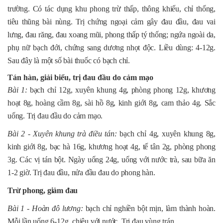
trường. Có tác dụng khu phong trừ thấp, thông khiếu, chỉ thống,
tiêu thũng bài nùng. Trị chứng ngoại cảm gây đau đầu, đau vai
lưng, đau răng, đau xoang mũi, phong thấp tý thống; ngứa ngoài da,
phụ nữ bạch đới, chứng sang dương nhọt độc. Liều dùng: 4-12g.
Sau đây là một số bài thuốc có bạch chỉ.
Tán hàn, giải biểu, trị đau đầu do cảm mạo
Bài 1:
bạch chỉ 12g, xuyên khung 4g, phòng phong 12g, khương
hoạt 8g, hoàng cầm 8g, sài hồ 8g, kinh giới 8g, cam thảo 4g. Sắc
uống. Trị đau đầu do cảm mạo.
Bài 2 - Xuyên khung trà điều tán:
bạch chỉ 4g, xuyên khung 8g,
kinh giới 8g, bạc hà 16g, khương hoạt 4g, tế tân 2g, phòng phong
3g. Các vị tán bột. Ngày uống 24g, uống với nước trà, sau bữa ăn
1-2 giờ. Trị đau đầu, nửa đầu đau do phong hàn.
Trừ phong, giảm đau
Bài 1 - Hoàn đô lương:
bạch chỉ nghiền bột mịn, làm thành hoàn.
Mỗi lần uống 6-12g, chiêu với nước. Trị đau vùng trán.