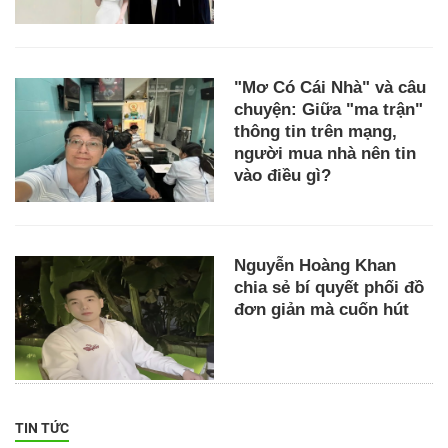
"Mơ Có Cái Nhà" và câu
chuyện: Giữa "ma trận"
thông tin trên mạng,
người mua nhà nên tin
vào điều gì?
Nguyễn Hoàng Khan
chia sẻ bí quyết phối đồ
đơn giản mà cuốn hút
TIN TỨC