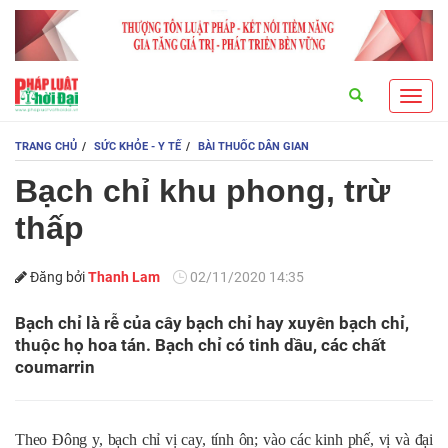
Search
Toggl
navig
TRANG CHỦ
SỨC KHỎE - Y TẾ
BÀI THUỐC DÂN GIAN
Bạch chỉ khu phong, trừ
thấp
Đăng bởi
Thanh Lam
02/11/2020 14:35
Bạch chỉ là rễ của cây bạch chỉ hay xuyên bạch chỉ,
thuộc họ hoa tán. Bạch chỉ có tinh dầu, các chất
coumarrin
Theo Đông y, bạch chỉ vị cay, tính ôn; vào các kinh phế, vị và đại