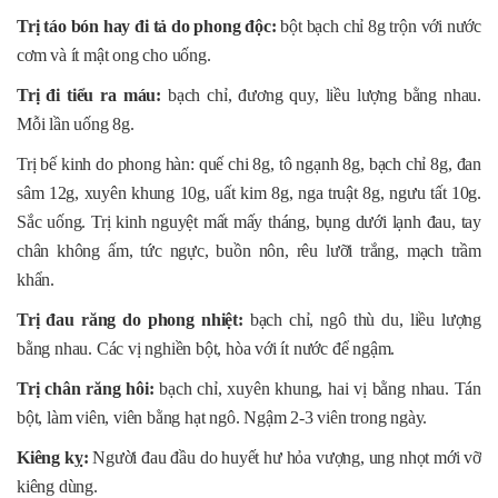
Trị táo bón hay đi tả do phong độc:
bột bạch chỉ 8g trộn với nước
cơm và ít mật ong cho uống.
Trị đi tiểu ra máu:
bạch chỉ, đương quy, liều lượng bằng nhau.
Mỗi lần uống 8g.
Trị bế kinh do phong hàn: quế chi 8g, tô ngạnh 8g, bạch chỉ 8g, đan
sâm 12g, xuyên khung 10g, uất kim 8g, nga truật 8g, ngưu tất 10g.
Sắc uống. Trị kinh nguyệt mất mấy tháng, bụng dưới lạnh đau, tay
chân không ấm, tức ngực, buồn nôn, rêu lưỡi trắng, mạch trầm
khẩn.
Trị đau răng do phong nhiệt:
bạch chỉ, ngô thù du, liều lượng
bằng nhau. Các vị nghiền bột, hòa với ít nước để ngậm.
Trị chân răng hôi:
bạch chỉ, xuyên khung, hai vị bằng nhau. Tán
bột, làm viên, viên bằng hạt ngô. Ngậm 2-3 viên trong ngày.
Kiêng kỵ:
Người đau đầu do huyết hư hỏa vượng, ung nhọt mới vỡ
kiêng dùng.