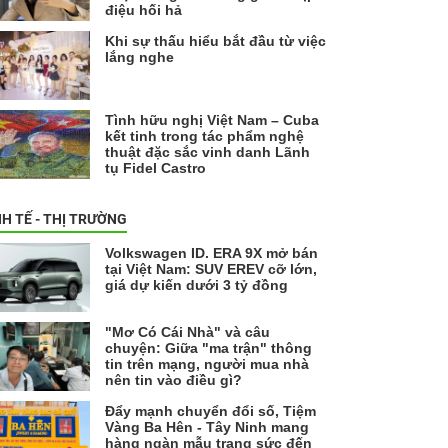
điệu hối hả
Khi sự thấu hiểu bắt đầu từ việc
lắng nghe
Tình hữu nghị Việt Nam – Cuba
kết tinh trong tác phẩm nghệ
thuật đặc sắc vinh danh Lãnh
tụ Fidel Castro
NH TẾ - THỊ TRƯỜNG
Volkswagen ID. ERA 9X mở bán
tại Việt Nam: SUV EREV cỡ lớn,
giá dự kiến dưới 3 tỷ đồng
"Mơ Có Cái Nhà" và câu
chuyện: Giữa "ma trận" thông
tin trên mạng, người mua nhà
nên tin vào điều gì?
Đẩy mạnh chuyển đổi số, Tiệm
Vàng Ba Hên - Tây Ninh mang
hàng ngàn mẫu trang sức đến