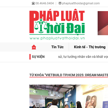
08.4646.0404
phapluatthoidai@gmail.com
Tin Tức
Kinh tế - Thị trường
 của Fidel Castro Ruz: Tượng đài lịch sử, tư tưởng nhân văn và khát vọng
SỰ KIỆN
TỪ KHÓA "
VIETBUILD TP.HCM 2025: DREAM MAST