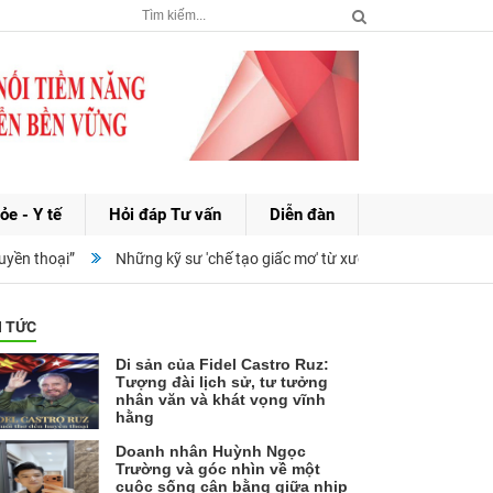
ỏe - Y tế
Hỏi đáp Tư vấn
Diễn đàn
n thoại”
Những kỹ sư 'chế tạo giấc mơ' từ xưởng cơ khí đến ngành 
N TỨC
Di sản của Fidel Castro Ruz:
Tượng đài lịch sử, tư tưởng
nhân văn và khát vọng vĩnh
hằng
Doanh nhân Huỳnh Ngọc
Trường và góc nhìn về một
cuộc sống cân bằng giữa nhịp