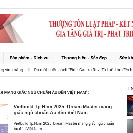
Sản phẩm - Dịch vụ
Thương hiệu - Sắc đẹp
Sức kh
 vĩnh hằng
Ra mắt cuốn sách “Fidel Castro Ruz: Từ tuổi thơ đến huyề
TI
ER MANG GIẤC NGỦ CHUẨN ÂU ĐẾN VIỆT NAM
" :
Vietbuild Tp.Hcm 2025: Dream Master mang
giấc ngủ chuẩn Âu đến Việt Nam
Vietbuild Tp.Hcm 2025: Dream Master mang giấc ngủ chuẩn
Âu đến Việt Nam