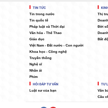
TIN TỨC
KINH
Tin trong nước
Thị t
Tin quốc tế
Doanh
Pháp luật và Thời đại
Đời s
Văn hóa - Thể Thao
Doanh
Giáo dục
Bất đ
Việt Nam - Đất nước - Con người
Khoa học - Công nghệ
Truyền thống
Nghệ sĩ
Nhân ái
Phim
HỎI ĐÁP TƯ VẤN
TƯ L
Luật sư của bạn
Văn b
Câu c