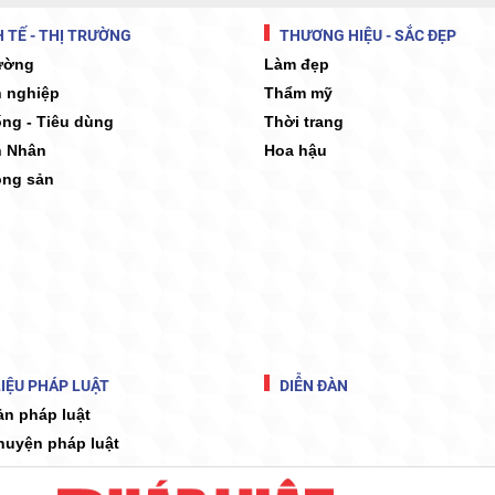
 TẾ - THỊ TRƯỜNG
THƯƠNG HIỆU - SẮC ĐẸP
rường
Làm đẹp
 nghiệp
Thẩm mỹ
ống - Tiêu dùng
Thời trang
 Nhân
Hoa hậu
ộng sản
IỆU PHÁP LUẬT
DIỄN ĐÀN
ản pháp luật
huyện pháp luật