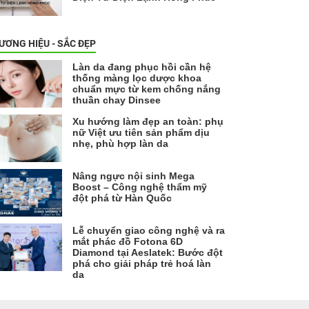
ƯƠNG HIỆU - SẮC ĐẸP
Làn da đang phục hồi cần hệ
thống màng lọc dược khoa
chuẩn mực từ kem chống nắng
thuần chay Dinsee
Xu hướng làm đẹp an toàn: phụ
nữ Việt ưu tiên sản phẩm dịu
nhẹ, phù hợp làn da
Nâng ngực nội sinh Mega
Boost – Công nghệ thẩm mỹ
đột phá từ Hàn Quốc
Lễ chuyển giao công nghệ và ra
mắt phác đồ Fotona 6D
Diamond tại Aeslatek: Bước đột
phá cho giải pháp trẻ hoá làn
da