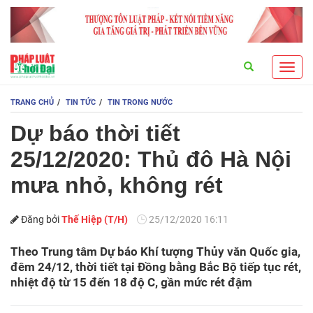
Search
Toggl
navig
TRANG CHỦ
TIN TỨC
TIN TRONG NƯỚC
Dự báo thời tiết
25/12/2020: Thủ đô Hà Nội
mưa nhỏ, không rét
Đăng bởi
Thế Hiệp (T/H)
25/12/2020 16:11
Theo Trung tâm Dự báo Khí tượng Thủy văn Quốc gia,
đêm 24/12, thời tiết tại Đồng bằng Bắc Bộ tiếp tục rét,
nhiệt độ từ 15 đến 18 độ C, gần mức rét đậm