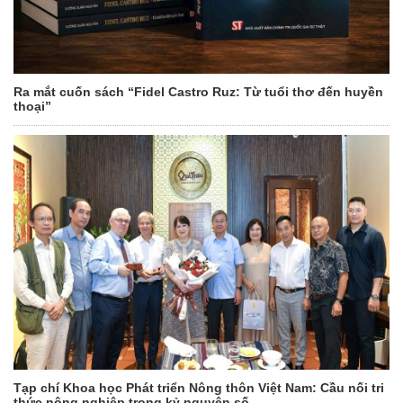
Ra mắt cuốn sách “Fidel Castro Ruz: Từ tuổi thơ đến huyền
thoại”
Tạp chí Khoa học Phát triển Nông thôn Việt Nam: Cầu nối tri
thức nông nghiệp trong kỷ nguyên số