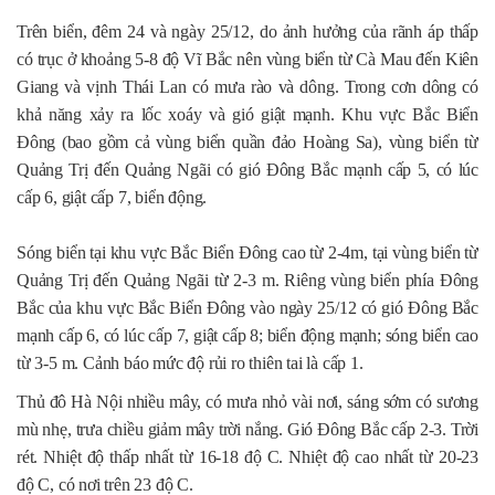
Trên biển, đêm 24 và ngày 25/12, do ảnh hưởng của rãnh áp thấp
có trục ở khoảng 5-8 độ Vĩ Bắc nên vùng biển từ Cà Mau đến Kiên
Giang và vịnh Thái Lan có mưa rào và dông. Trong cơn dông có
khả năng xảy ra lốc xoáy và gió giật mạnh. Khu vực Bắc Biển
Đông (bao gồm cả vùng biển quần đảo Hoàng Sa), vùng biển từ
Quảng Trị đến Quảng Ngãi có gió Đông Bắc mạnh cấp 5, có lúc
cấp 6, giật cấp 7, biển động.
Sóng biển tại khu vực Bắc Biển Đông cao từ 2-4m, tại vùng biển từ
Quảng Trị đến Quảng Ngãi từ 2-3 m. Riêng vùng biển phía Đông
Bắc của khu vực Bắc Biển Đông vào ngày 25/12 có gió Đông Bắc
mạnh cấp 6, có lúc cấp 7, giật cấp 8; biển động mạnh; sóng biển cao
từ 3-5 m. Cảnh báo mức độ rủi ro thiên tai là cấp 1.
Thủ đô Hà Nội nhiều mây, có mưa nhỏ vài nơi, sáng sớm có sương
mù nhẹ, trưa chiều giảm mây trời nắng. Gió Đông Bắc cấp 2-3. Trời
rét. Nhiệt độ thấp nhất từ 16-18 độ C. Nhiệt độ cao nhất từ 20-23
độ C, có nơi trên 23 độ C.