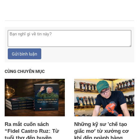
Gửi bình luận
CÙNG CHUYÊN MỤC
Ra mắt cuốn sách
Những kỹ sư 'chế tạo
“Fidel Castro Ruz: Từ
giấc mơ' từ xưởng cơ
tuổi thơ đến huyền
khí đến ngành hàng