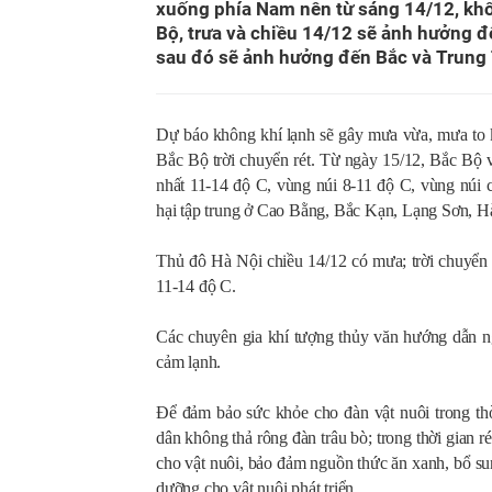
xuống phía Nam nên từ sáng 14/12, khô
Bộ, trưa và chiều 14/12 sẽ ảnh hưởng đ
sau đó sẽ ảnh hưởng đến Bắc và Trung
Dự báo không khí lạnh sẽ gây mưa vừa, mưa to
Bắc Bộ trời chuyển rét. Từ ngày 15/12, Bắc Bộ và
nhất 11-14 độ C, vùng núi 8-11 độ C, vùng núi 
hại tập trung ở Cao Bằng, Bắc Kạn, Lạng Sơn, 
Thủ đô Hà Nội chiều 14/12 có mưa; trời chuyển r
11-14 độ C.
Các chuyên gia khí tượng thủy văn hướng dẫn ng
cảm lạnh.
Để đảm bảo sức khỏe cho đàn vật nuôi trong th
dân không thả rông đàn trâu bò; trong thời gian r
cho vật nuôi, bảo đảm nguồn thức ăn xanh, bổ sun
dưỡng cho vật nuôi phát triển.