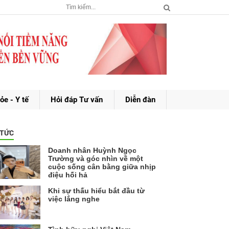
ỏe - Y tế
Hỏi đáp Tư vấn
Diễn đàn
 TỨC
Doanh nhân Huỳnh Ngọc
Trường và góc nhìn về một
cuộc sống cân bằng giữa nhịp
điệu hối hả
Khi sự thấu hiểu bắt đầu từ
việc lắng nghe