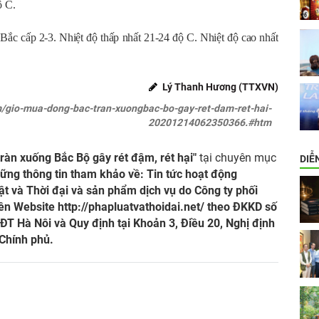
ộ C.
 cấp 2-3. Nhiệt độ thấp nhất 21-24 độ C. Nhiệt độ cao nhất
Lý Thanh Hương (TTXVN)
m/gio-mua-dong-bac-tran-xuongbac-bo-gay-ret-dam-ret-hai-
20201214062350366.#htm
ràn xuống Bắc Bộ gây rét đậm, rét hại"
tại chuyên mục
DIỄ
ững thông tin tham khảo về: Tin tức hoạt động
t và Thời đại và sản phẩm dịch vụ do Công ty phối
trên Website
http://phapluatvathoidai.net/
theo ĐKKD số
 Hà Nôi và Quy định tại Khoản 3, Điều 20, Nghị định
Chính phủ.