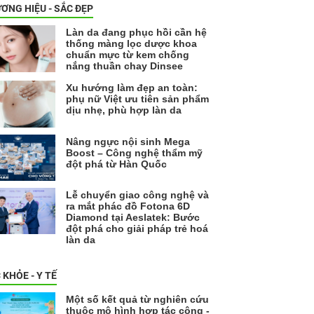
ƠNG HIỆU - SẮC ĐẸP
Làn da đang phục hồi cần hệ
thống màng lọc dược khoa
chuẩn mực từ kem chống
nắng thuần chay Dinsee
Xu hướng làm đẹp an toàn:
phụ nữ Việt ưu tiên sản phẩm
dịu nhẹ, phù hợp làn da
Nâng ngực nội sinh Mega
Boost – Công nghệ thẩm mỹ
đột phá từ Hàn Quốc
Lễ chuyển giao công nghệ và
ra mắt phác đồ Fotona 6D
Diamond tại Aeslatek: Bước
đột phá cho giải pháp trẻ hoá
làn da
 KHỎE - Y TẾ
Một số kết quả từ nghiên cứu
thuộc mô hình hợp tác công -