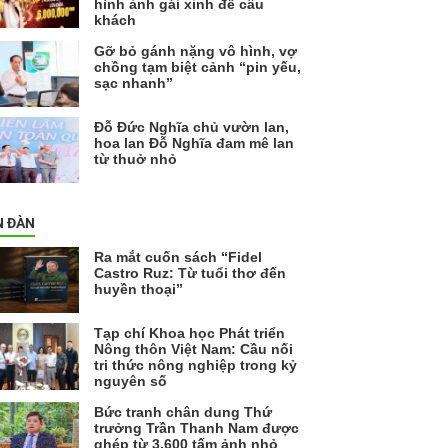
hình ảnh gái xinh để câu
khách
Gỡ bỏ gánh nặng vô hình, vợ
chồng tạm biệt cảnh “pin yếu,
sạc nhanh”
Đỗ Đức Nghĩa chủ vườn lan,
hoa lan Đỗ Nghĩa đam mê lan
từ thuở nhỏ
N ĐÀN
Ra mắt cuốn sách “Fidel
Castro Ruz: Từ tuổi thơ đến
huyền thoại”
Tạp chí Khoa học Phát triển
Nông thôn Việt Nam: Cầu nối
tri thức nông nghiệp trong kỷ
nguyên số
Bức tranh chân dung Thứ
trưởng Trần Thanh Nam được
ghép từ 3.600 tấm ảnh nhỏ