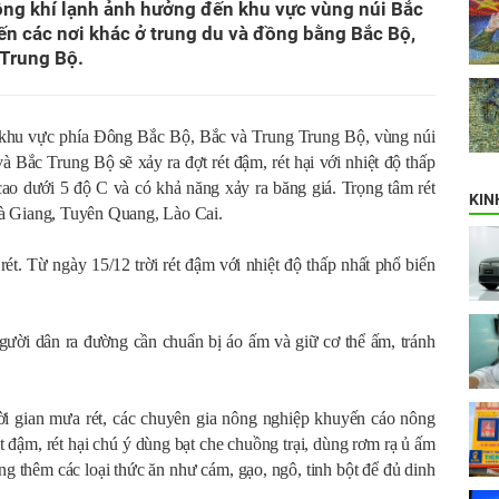
ng khí lạnh ảnh hưởng đến khu vực vùng núi Bắc
ến các nơi khác ở trung du và đồng bằng Bắc Bộ,
 Trung Bộ.
 khu vực phía Đông Bắc Bộ, Bắc và Trung Trung Bộ, vùng núi
 Bắc Trung Bộ sẽ xảy ra đợt rét đậm, rét hại với nhiệt độ thấp
cao dưới 5 độ C và có khả năng xảy ra băng giá. Trọng tâm rét
KIN
Hà Giang, Tuyên Quang, Lào Cai.
ét. Từ ngày 15/12 trời rét đậm với nhiệt độ thấp nhất phổ biến
ười dân ra đường cần chuẩn bị áo ấm và giữ cơ thể ấm, tránh
ời gian mưa rét, các chuyên gia nông nghiệp khuyến cáo nông
ét đậm, rét hại chú ý dùng bạt che chuồng trại, dùng rơm rạ ủ ấm
g thêm các loại thức ăn như cám, gạo, ngô, tinh bột để đủ dinh