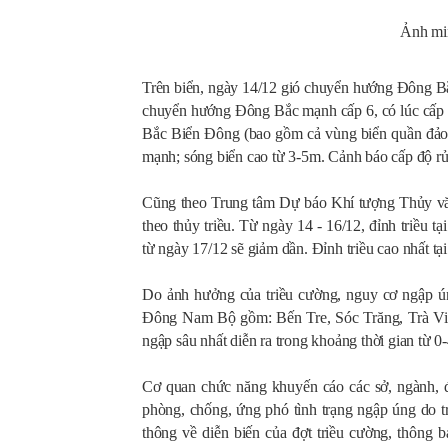
Ảnh min
Trên biển, ngày 14/12 gió chuyển hướng Đông Bắc
chuyển hướng Đông Bắc mạnh cấp 6, có lúc cấp 7
Bắc Biển Đông (bao gồm cả vùng biển quần đảo 
mạnh; sóng biển cao từ 3-5m. Cảnh báo cấp độ rủi 
Cũng theo Trung tâm Dự báo Khí tượng Thủy v
theo thủy triều. Từ ngày 14 - 16/12, đỉnh triều t
từ ngày 17/12 sẽ giảm dần. Đỉnh triều cao nhất t
Do ảnh hưởng của triều cường, nguy cơ ngập úng
Đông Nam Bộ gồm: Bến Tre, Sóc Trăng, Trà Vi
ngập sâu nhất diễn ra trong khoảng thời gian từ 0-
Cơ quan chức năng khuyến cáo các sở, ngành, 
phòng, chống, ứng phó tình trạng ngập úng do t
thông về diễn biến của đợt triều cường, thông