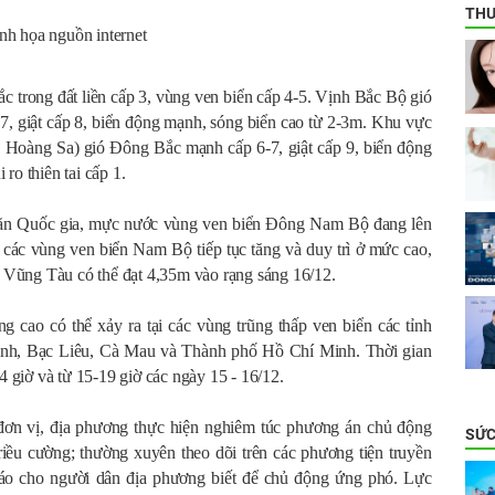
THƯ
h họa nguồn internet
 trong đất liền cấp 3, vùng ven biển cấp 4-5. Vịnh Bắc Bộ gió
, giật cấp 8, biển động mạnh, sóng biển cao từ 2-3m. Khu vực
Hoàng Sa) gió Đông Bắc mạnh cấp 6-7, giật cấp 9, biển động
ro thiên tai cấp 1.
ăn Quốc gia, mực nước vùng ven biển Đông Nam Bộ đang lên
ại các vùng ven biển Nam Bộ tiếp tục tăng và duy trì ở mức cao,
ại Vũng Tàu có thể đạt 4,35m vào rạng sáng 16/12.
 cao có thể xảy ra tại các vùng trũng thấp ven biển các tỉnh
nh, Bạc Liêu, Cà Mau và Thành phố Hồ Chí Minh. Thời gian
4 giờ và từ 15-19 giờ các ngày 15 - 16/12.
đơn vị, địa phương thực hiện nghiêm túc phương án chủ động
SỨC
riều cường; thường xuyên theo dõi trên các phương tiện truyền
 báo cho người dân địa phương biết để chủ động ứng phó. Lực