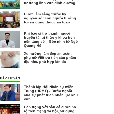
tư trong lĩnh vực dinh dưỡng
Dược lâm sàng trước kỷ
nguyên số: con người hướng
tới sử dụng thuốc an toàn
Khi bác sĩ trở thành người
truyền tải tri thức y khoa trên
nền tảng số – Góc nhìn từ Ngô
Quang Hồ
Xu hướng làm đẹp an toàn:
phụ nữ Việt ưu tiên sản phẩm
dịu nhẹ, phù hợp làn da
 ĐÁP TƯ VẤN
Thành lập Hội Nhân sự miền
Trung (HRMT) - Bước ngoặt
của sự phát triển nhân lực khu
vực
Cẩn trọng với sàn cá cược nở
rộ trên mạng xã hội, sử dụng