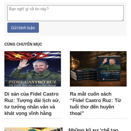
Gửi bình luận
CÙNG CHUYÊN MỤC
Di sản của Fidel Castro
Ra mắt cuốn sách
Ruz: Tượng đài lịch sử,
“Fidel Castro Ruz: Từ
tư tưởng nhân văn và
tuổi thơ đến huyền
khát vọng vĩnh hằng
thoại”
Những kỹ sư 'chế tạo