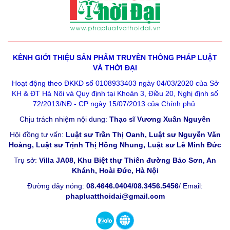
KÊNH GIỚI THIỆU SẢN PHẨM
TRUYỀN THÔNG PHÁP LUẬT
VÀ THỜI ĐẠI
Hoạt động theo ĐKKD số 0108933403 ngày 04/03/2020 của Sở
KH & ĐT Hà Nôi và Quy định tại Khoản 3, Điều 20, Nghị định số
72/2013/NĐ - CP ngày 15/07/2013 của Chính phủ
Chịu trách nhiệm nội dung:
Thạc sĩ Vương Xuân Nguyên
Hội đồng tư vấn:
Luật sư Trần Thị Oanh, Luật sư Nguyễn Văn
Hoàng, Luật sư Trịnh Thị Hồng Nhung, Luật sư Lê Minh Đức
Trụ sở:
Villa JA08, Khu Biệt thự Thiên đường Bảo Sơn, An
Khánh, Hoài Đức, Hà Nội
Đường dây nóng:
08.4646.0404/08.3456.5456
/ Email:
phapluatthoidai@gmail.com