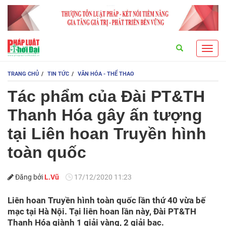
Search
Toggl
navig
TRANG CHỦ
TIN TỨC
VĂN HÓA - THỂ THAO
Tác phẩm của Đài PT&TH
Thanh Hóa gây ấn tượng
tại Liên hoan Truyền hình
toàn quốc
Đăng bởi
L.Vũ
17/12/2020 11:23
Liên hoan Truyền hình toàn quốc lần thứ 40 vừa bế
mạc tại Hà Nội. Tại liên hoan lần này, Đài PT&TH
Thanh Hóa giành 1 giải vàng, 2 giải bạc.