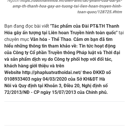
Nguồn
https://baothanhhoa.vn/dien-anh/tac-pham-cua-dai-pt-
amp-th-thanh-hoa-gay-an-tuong-tai-lien-hoan-truyen-hinh-
toan-quoc/128725.#htm
Bạn đang đọc bài viết
"Tác phẩm của Đài PT&TH Thanh
Hóa gây ấn tượng tại Liên hoan Truyền hình toàn quốc"
tại
chuyên mục
Văn hóa - Thể Thao
.
Cảm ơn bạn đã tìm
hiểu những thông tin tham khảo về: Tin tức hoạt động
của Công ty Cổ phần Truyền thông Pháp luật và Thời đại
và sản phẩm dịch vụ do Công ty phối hợp với đối tác,
khách hàng giới thiệu và trên
Website
http://phapluatvathoidai.net/
theo ĐKKD số
0108933403 ngày 04/03/2020 của Sở KH&ĐT Hà
Nôi và Quy định tại Khoản 3, Điều 20, Nghị định số
72/2013/NĐ - CP ngày 15/07/2013 của Chính phủ.