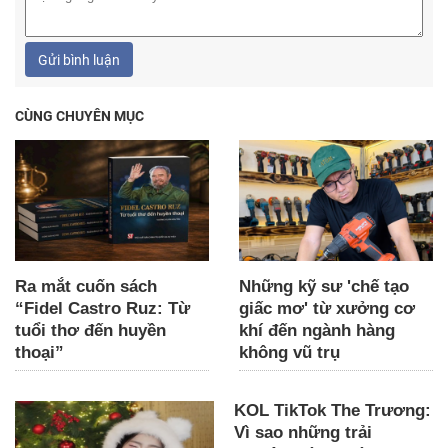
Gửi bình luận
CÙNG CHUYÊN MỤC
Ra mắt cuốn sách
Những kỹ sư 'chế tạo
“Fidel Castro Ruz: Từ
giấc mơ' từ xưởng cơ
tuổi thơ đến huyền
khí đến ngành hàng
thoại”
không vũ trụ
KOL TikTok The Trương:
Vì sao những trải