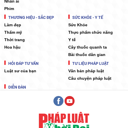
Nhân ái
Phim
THƯƠNG HIỆU - SẮC ĐẸP
SỨC KHỎE - Y TẾ
Làm đẹp
Sức Khỏe
Thẩm mỹ
Thực phẩm chức năng
Thời trang
Y tế
Hoa hậu
Cây thuốc quanh ta
Bài thuốc dân gian
HỎI ĐÁP TƯ VẤN
TƯ LIỆU PHÁP LUẬT
Luật sư của bạn
Văn bản pháp luật
Câu chuyện pháp luật
DIỄN ĐÀN