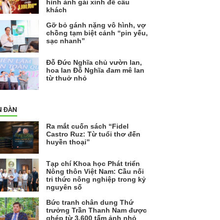
hình ảnh gái xinh để câu
khách
Gỡ bỏ gánh nặng vô hình, vợ
chồng tạm biệt cảnh “pin yếu,
sạc nhanh”
Đỗ Đức Nghĩa chủ vườn lan,
hoa lan Đỗ Nghĩa đam mê lan
từ thuở nhỏ
N ĐÀN
Ra mắt cuốn sách “Fidel
Castro Ruz: Từ tuổi thơ đến
huyền thoại”
Tạp chí Khoa học Phát triển
Nông thôn Việt Nam: Cầu nối
tri thức nông nghiệp trong kỷ
nguyên số
Bức tranh chân dung Thứ
trưởng Trần Thanh Nam được
ghép từ 3.600 tấm ảnh nhỏ