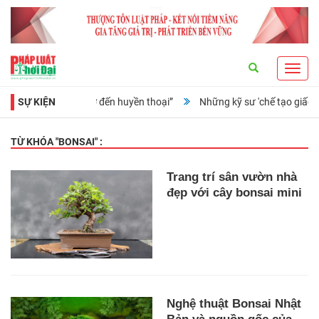
Search
Toggl
navig
Ruz: Từ tuổi thơ đến huyền thoại”
SỰ KIỆN
Những kỹ sư 'chế tạo giấc mơ' từ
TỪ KHÓA "
BONSAI
" :
Trang trí sân vườn nhà
đẹp với cây bonsai mini
Nghệ thuật Bonsai Nhật