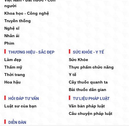
Việt Nam - Đất nước - Con
người
Khoa học - Công nghệ
Truyền thống
Nghệ sĩ
Nhân ái
Phim
THƯƠNG HIỆU - SẮC ĐẸP
SỨC KHỎE - Y TẾ
Làm đẹp
Sức Khỏe
Thẩm mỹ
Thực phẩm chức năng
Thời trang
Y tế
Hoa hậu
Cây thuốc quanh ta
Bài thuốc dân gian
HỎI ĐÁP TƯ VẤN
TƯ LIỆU PHÁP LUẬT
Luật sư của bạn
Văn bản pháp luật
Câu chuyện pháp luật
DIỄN ĐÀN