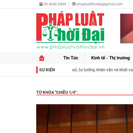
08.4646.0404
phapluatthoidai@gmail.com
Tin Tức
Kinh tế - Thị trường
 của Fidel Castro Ruz: Tượng đài lịch sử, tư tưởng nhân văn và khát vọng
SỰ KIỆN
TỪ KHÓA "
CHIỀU 1/4
" :