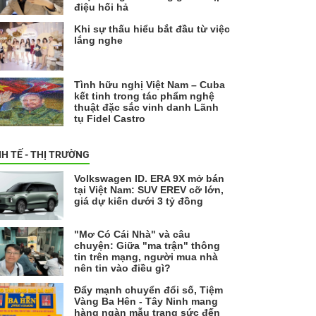
điệu hối hả
Khi sự thấu hiểu bắt đầu từ việc
lắng nghe
Tình hữu nghị Việt Nam – Cuba
kết tinh trong tác phẩm nghệ
thuật đặc sắc vinh danh Lãnh
tụ Fidel Castro
NH TẾ - THỊ TRƯỜNG
Volkswagen ID. ERA 9X mở bán
tại Việt Nam: SUV EREV cỡ lớn,
giá dự kiến dưới 3 tỷ đồng
"Mơ Có Cái Nhà" và câu
chuyện: Giữa "ma trận" thông
tin trên mạng, người mua nhà
nên tin vào điều gì?
Đẩy mạnh chuyển đổi số, Tiệm
Vàng Ba Hên - Tây Ninh mang
hàng ngàn mẫu trang sức đến