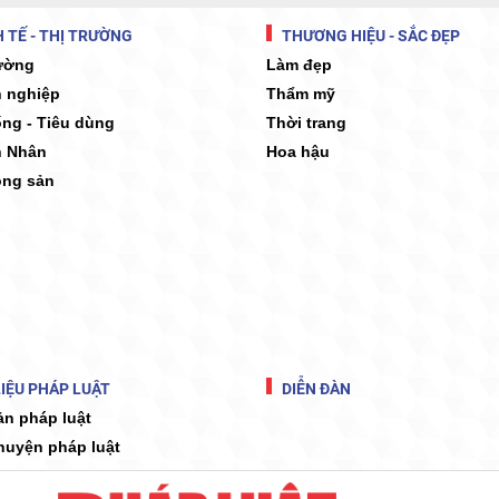
 TẾ - THỊ TRƯỜNG
THƯƠNG HIỆU - SẮC ĐẸP
rường
Làm đẹp
 nghiệp
Thẩm mỹ
ống - Tiêu dùng
Thời trang
 Nhân
Hoa hậu
ộng sản
IỆU PHÁP LUẬT
DIỄN ĐÀN
ản pháp luật
huyện pháp luật