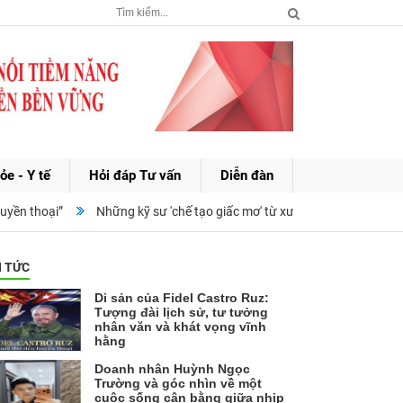
ỏe - Y tế
Hỏi đáp Tư vấn
Diễn đàn
ền thoại”
Những kỹ sư 'chế tạo giấc mơ' từ xưởng cơ khí đến ngành 
N TỨC
Di sản của Fidel Castro Ruz:
Tượng đài lịch sử, tư tưởng
nhân văn và khát vọng vĩnh
hằng
Doanh nhân Huỳnh Ngọc
Trường và góc nhìn về một
cuộc sống cân bằng giữa nhịp