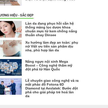
ƯƠNG HIỆU - SẮC ĐẸP
Làn da đang phục hồi cần hệ
thống màng lọc dược khoa
chuẩn mực từ kem chống nắng
thuần chay Dinsee
Xu hướng làm đẹp an toàn: phụ
nữ Việt ưu tiên sản phẩm dịu
nhẹ, phù hợp làn da
Nâng ngực nội sinh Mega
Boost – Công nghệ thẩm mỹ
đột phá từ Hàn Quốc
Lễ chuyển giao công nghệ và ra
mắt phác đồ Fotona 6D
Diamond tại Aeslatek: Bước đột
phá cho giải pháp trẻ hoá làn
da