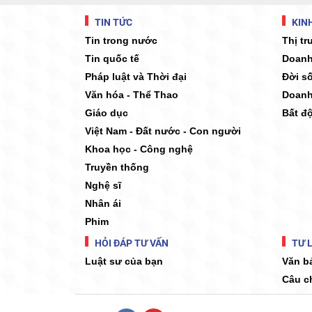
TIN TỨC
KINH
Tin trong nước
Thị t
Tin quốc tế
Doanh
Pháp luật và Thời đại
Đời s
Văn hóa - Thể Thao
Doanh
Giáo dục
Bất đ
Việt Nam - Đất nước - Con người
Khoa học - Công nghệ
Truyền thống
Nghệ sĩ
Nhân ái
Phim
HỎI ĐÁP TƯ VẤN
TƯ L
Luật sư của bạn
Văn b
Câu c