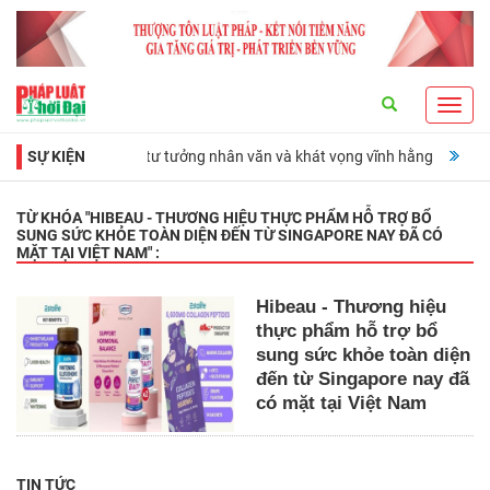
Search
Toggl
navig
ợng đài lịch sử, tư tưởng nhân văn và khát vọng vĩnh hằng
SỰ KIỆN
Ra mắt cu
TỪ KHÓA "
HIBEAU - THƯƠNG HIỆU THỰC PHẨM HỖ TRỢ BỔ
SUNG SỨC KHỎE TOÀN DIỆN ĐẾN TỪ SINGAPORE NAY ĐÃ CÓ
MẶT TẠI VIỆT NAM
" :
Hibeau - Thương hiệu
thực phẩm hỗ trợ bổ
sung sức khỏe toàn diện
đến từ Singapore nay đã
có mặt tại Việt Nam
TIN TỨC