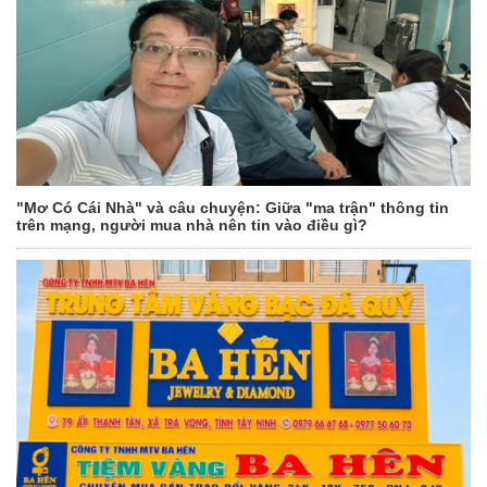
"Mơ Có Cái Nhà" và câu chuyện: Giữa "ma trận" thông tin
trên mạng, người mua nhà nên tin vào điều gì?