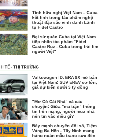
Tình hữu nghị Việt Nam – Cuba
kết tinh trong tác phẩm nghệ
thuật đặc sắc vinh danh Lãnh
tụ Fidel Castro
Đại sứ quán Cuba tại Việt Nam
tiếp nhận tác phẩm "Fidel
Castro Ruz - Cuba trong trái tim
người Việt"
NH TẾ - THỊ TRƯỜNG
Volkswagen ID. ERA 9X mở bán
tại Việt Nam: SUV EREV cỡ lớn,
giá dự kiến dưới 3 tỷ đồng
"Mơ Có Cái Nhà" và câu
chuyện: Giữa "ma trận" thông
tin trên mạng, người mua nhà
nên tin vào điều gì?
Đẩy mạnh chuyển đổi số, Tiệm
Vàng Ba Hên - Tây Ninh mang
hàng ngàn mẫu trang sức đến