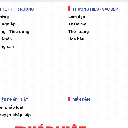
 TẾ - THỊ TRƯỜNG
THƯƠNG HIỆU - SẮC ĐẸP
rường
Làm đẹp
 nghiệp
Thẩm mỹ
ống - Tiêu dùng
Thời trang
 Nhân
Hoa hậu
ộng sản
IỆU PHÁP LUẬT
DIỄN ĐÀN
ản pháp luật
huyện pháp luật