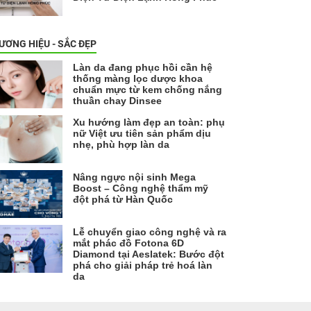
ƯƠNG HIỆU - SẮC ĐẸP
Làn da đang phục hồi cần hệ
thống màng lọc dược khoa
chuẩn mực từ kem chống nắng
thuần chay Dinsee
Xu hướng làm đẹp an toàn: phụ
nữ Việt ưu tiên sản phẩm dịu
nhẹ, phù hợp làn da
Nâng ngực nội sinh Mega
Boost – Công nghệ thẩm mỹ
đột phá từ Hàn Quốc
Lễ chuyển giao công nghệ và ra
mắt phác đồ Fotona 6D
Diamond tại Aeslatek: Bước đột
phá cho giải pháp trẻ hoá làn
da