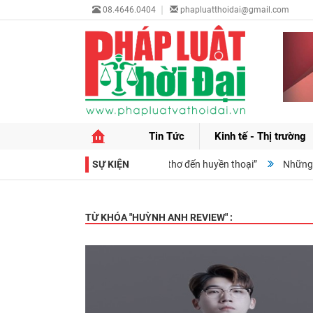
08.4646.0404
phapluatthoidai@gmail.com
Tin Tức
Kinh tế - Thị trường
uốn sách “Fidel Castro Ruz: Từ tuổi thơ đến huyền thoại”
SỰ KIỆN
Những kỹ 
TỪ KHÓA "
HUỲNH ANH REVIEW
" :