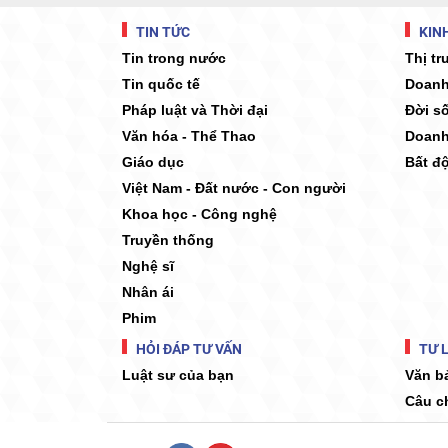
TIN TỨC
KINH
Tin trong nước
Thị t
Tin quốc tế
Doanh
Pháp luật và Thời đại
Đời s
Văn hóa - Thể Thao
Doanh
Giáo dục
Bất đ
Việt Nam - Đất nước - Con người
Khoa học - Công nghệ
Truyền thống
Nghệ sĩ
Nhân ái
Phim
HỎI ĐÁP TƯ VẤN
TƯ L
Luật sư của bạn
Văn b
Câu c