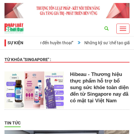
Search
Toggl
navig
Ruz: Từ tuổi thơ đến huyền thoại”
SỰ KIỆN
Những kỹ sư 'chế tạo giấc mơ' từ
TỪ KHÓA "
SINGAPORE
" :
Hibeau - Thương hiệu
thực phẩm hỗ trợ bổ
sung sức khỏe toàn diện
đến từ Singapore nay đã
có mặt tại Việt Nam
TIN TỨC