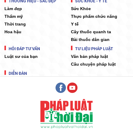
THƯƠNG HIỆU - SẮC ĐẸP
SỨC KHỎE - Y TẾ
Làm đẹp
Sức Khỏe
Thẩm mỹ
Thực phẩm chức năng
Thời trang
Y tế
Hoa hậu
Cây thuốc quanh ta
Bài thuốc dân gian
HỎI ĐÁP TƯ VẤN
TƯ LIỆU PHÁP LUẬT
Luật sư của bạn
Văn bản pháp luật
Câu chuyện pháp luật
DIỄN ĐÀN