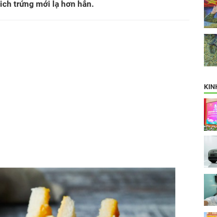
ch trứng mới lạ hơn hẳn.
KIN