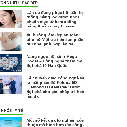
ƠNG HIỆU - SẮC ĐẸP
Làn da đang phục hồi cần hệ
thống màng lọc dược khoa
chuẩn mực từ kem chống
nắng thuần chay Dinsee
Xu hướng làm đẹp an toàn:
phụ nữ Việt ưu tiên sản phẩm
dịu nhẹ, phù hợp làn da
Nâng ngực nội sinh Mega
Boost – Công nghệ thẩm mỹ
đột phá từ Hàn Quốc
Lễ chuyển giao công nghệ và
ra mắt phác đồ Fotona 6D
Diamond tại Aeslatek: Bước
đột phá cho giải pháp trẻ hoá
làn da
 KHỎE - Y TẾ
Một số kết quả từ nghiên cứu
thuộc mô hình hợp tác công -