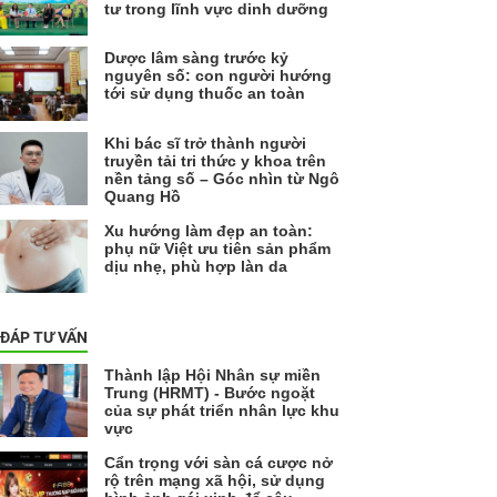
tư trong lĩnh vực dinh dưỡng
Dược lâm sàng trước kỷ
nguyên số: con người hướng
tới sử dụng thuốc an toàn
Khi bác sĩ trở thành người
truyền tải tri thức y khoa trên
nền tảng số – Góc nhìn từ Ngô
Quang Hồ
Xu hướng làm đẹp an toàn:
phụ nữ Việt ưu tiên sản phẩm
dịu nhẹ, phù hợp làn da
 ĐÁP TƯ VẤN
Thành lập Hội Nhân sự miền
Trung (HRMT) - Bước ngoặt
của sự phát triển nhân lực khu
vực
Cẩn trọng với sàn cá cược nở
rộ trên mạng xã hội, sử dụng