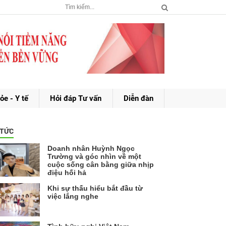
ỏe - Y tế
Hỏi đáp Tư vấn
Diễn đàn
 TỨC
Doanh nhân Huỳnh Ngọc
Trường và góc nhìn về một
cuộc sống cân bằng giữa nhịp
điệu hối hả
Khi sự thấu hiểu bắt đầu từ
việc lắng nghe