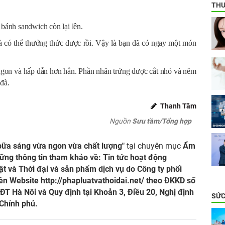
THƯ
 bánh sandwich còn lại lên.
là có thể thưởng thức được rồi. Vậy là bạn đã có ngay một món
 ngon và hấp dẫn hơn hẳn. Phần nhân trứng được cắt nhỏ và nêm
đà.
Thanh Tâm
Nguồn
Sưu tầm/Tổng hợp
bữa sáng vừa ngon vừa chất lượng"
tại chuyên mục
Ẩm
ững thông tin tham khảo về: Tin tức hoạt động
t và Thời đại và sản phẩm dịch vụ do Công ty phối
trên Website
http://phapluatvathoidai.net/
theo ĐKKD số
 Hà Nôi và Quy định tại Khoản 3, Điều 20, Nghị định
SỨC
Chính phủ.