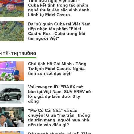
Tình hữu nghị Việt Nam –
Cuba kết tinh trong tác phẩm
nghệ thuật đặc sắc vinh danh
Lãnh tụ Fidel Castro
Đại sứ quán Cuba tại Việt Nam
tiếp nhận tác phẩm "Fidel
Castro Ruz - Cuba trong trái
tim người Việt"
H TẾ - THỊ TRƯỜNG
Chủ tịch Hồ Chí Minh - Tổng
Tư lệnh Fidel Castro: Nghĩa
tình son sắt đặc biệt
Volkswagen ID. ERA 9X mở
bán tại Việt Nam: SUV EREV cỡ
lớn, giá dự kiến dưới 3 tỷ
đồng
"Mơ Có Cái Nhà" và câu
chuyện: Giữa "ma trận" thông
tin trên mạng, người mua nhà
nên tin vào điều gì?
Đẩy mạnh chuyển đổi số, Tiệm