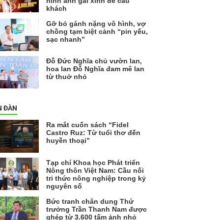
hình ảnh gái xinh để câu
khách
Gỡ bỏ gánh nặng vô hình, vợ
chồng tạm biệt cảnh “pin yếu,
sạc nhanh”
Đỗ Đức Nghĩa chủ vườn lan,
hoa lan Đỗ Nghĩa đam mê lan
từ thuở nhỏ
N ĐÀN
Ra mắt cuốn sách “Fidel
Castro Ruz: Từ tuổi thơ đến
huyền thoại”
Tạp chí Khoa học Phát triển
Nông thôn Việt Nam: Cầu nối
tri thức nông nghiệp trong kỷ
nguyên số
Bức tranh chân dung Thứ
trưởng Trần Thanh Nam được
ghép từ 3.600 tấm ảnh nhỏ