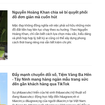
Nguyễn Hoàng Khan chia sẻ bí quyết phối
đồ đơn giản mà cuốn hút
Mặc đẹp không đồng nghĩa với việc phải sở hữu những món
đồ đắt tiền hay liên tục chạy theo xu hướng. Theo Nguyễn
Hoàng Khan, chỉ cần biết cách lựa chọn màu sắc, kiểu dáng
và phối hợp hợp lý, bất kỳ ai cũng có thể xây dựng phong
cách thời trang riêng mà vẫn tiết kiệm chi phí.
Đẩy mạnh chuyển đổi số, Tiệm Vàng Ba Hên
- Tây Ninh mang hàng ngàn mẫu trang sức
đến gần khách hàng qua TikTok
Sự ph&aacute;t triển của hệ sinh th&aacute;i kỹ thuật số
đang t&aacute;c động trực tiếp đến h&agrave;nh vi
ti&ecirc;u d&ugrave;ng của người d&acirc;n tại Việt Nam.