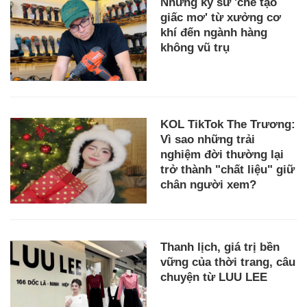
Những kỹ sư 'chế tạo
giấc mơ' từ xưởng cơ
khí đến ngành hàng
không vũ trụ
KOL TikTok The Trương:
Vì sao những trải
nghiệm đời thường lại
trở thành "chất liệu" giữ
chân người xem?
Thanh lịch, giá trị bền
vững của thời trang, câu
chuyện từ LUU LEE