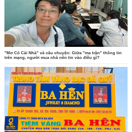
"Mơ Có Cái Nhà" và câu chuyện: Giữa "ma trận" thông tin
trên mạng, người mua nhà nên tin vào điều gì?