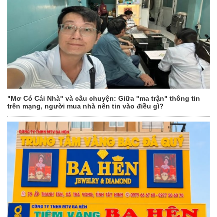
"Mơ Có Cái Nhà" và câu chuyện: Giữa "ma trận" thông tin
trên mạng, người mua nhà nên tin vào điều gì?