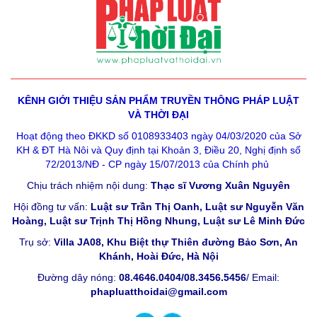
KÊNH GIỚI THIỆU SẢN PHẨM
TRUYỀN THÔNG PHÁP LUẬT
VÀ THỜI ĐẠI
Hoạt động theo ĐKKD số 0108933403 ngày 04/03/2020 của Sở
KH & ĐT Hà Nôi và Quy định tại Khoản 3, Điều 20, Nghị định số
72/2013/NĐ - CP ngày 15/07/2013 của Chính phủ
Chịu trách nhiệm nội dung:
Thạc sĩ Vương Xuân Nguyên
Hội đồng tư vấn:
Luật sư Trần Thị Oanh, Luật sư Nguyễn Văn
Hoàng, Luật sư Trịnh Thị Hồng Nhung, Luật sư Lê Minh Đức
Trụ sở:
Villa JA08, Khu Biệt thự Thiên đường Bảo Sơn, An
Khánh, Hoài Đức, Hà Nội
Đường dây nóng:
08.4646.0404/08.3456.5456
/ Email:
phapluatthoidai@gmail.com