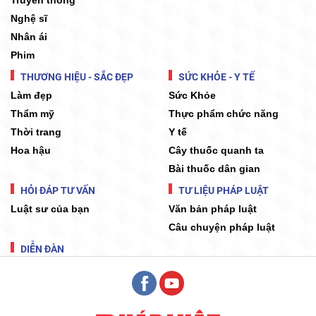
Truyền thống
Nghệ sĩ
Nhân ái
Phim
THƯƠNG HIỆU - SẮC ĐẸP
SỨC KHỎE - Y TẾ
Làm đẹp
Sức Khỏe
Thẩm mỹ
Thực phẩm chức năng
Thời trang
Y tế
Hoa hậu
Cây thuốc quanh ta
Bài thuốc dân gian
HỎI ĐÁP TƯ VẤN
TƯ LIỆU PHÁP LUẬT
Luật sư của bạn
Văn bản pháp luật
Câu chuyện pháp luật
DIỄN ĐÀN