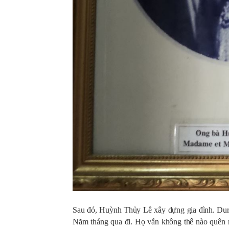
Sau đó, Huỳnh Thủy Lê xây dựng gia đình. Dura
Năm tháng qua đi. Họ vẫn không thể nào quên mố