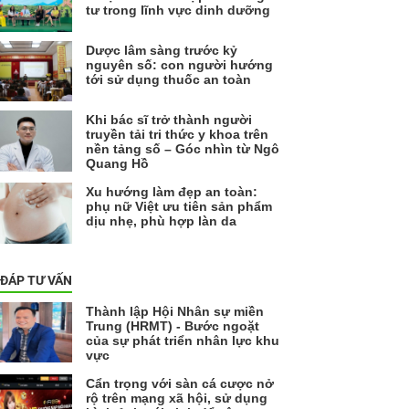
tư trong lĩnh vực dinh dưỡng
Dược lâm sàng trước kỷ
nguyên số: con người hướng
tới sử dụng thuốc an toàn
Khi bác sĩ trở thành người
truyền tải tri thức y khoa trên
nền tảng số – Góc nhìn từ Ngô
Quang Hồ
Xu hướng làm đẹp an toàn:
phụ nữ Việt ưu tiên sản phẩm
dịu nhẹ, phù hợp làn da
 ĐÁP TƯ VẤN
Thành lập Hội Nhân sự miền
Trung (HRMT) - Bước ngoặt
của sự phát triển nhân lực khu
vực
Cẩn trọng với sàn cá cược nở
rộ trên mạng xã hội, sử dụng