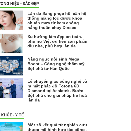
ƠNG HIỆU - SẮC ĐẸP
Làn da đang phục hồi cần hệ
thống màng lọc dược khoa
chuẩn mực từ kem chống
nắng thuần chay Dinsee
Xu hướng làm đẹp an toàn:
phụ nữ Việt ưu tiên sản phẩm
dịu nhẹ, phù hợp làn da
Nâng ngực nội sinh Mega
Boost – Công nghệ thẩm mỹ
đột phá từ Hàn Quốc
Lễ chuyển giao công nghệ và
ra mắt phác đồ Fotona 6D
Diamond tại Aeslatek: Bước
đột phá cho giải pháp trẻ hoá
làn da
 KHỎE - Y TẾ
Một số kết quả từ nghiên cứu
thuộc mô hình hợp tác công -