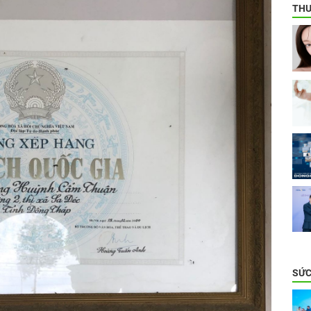
THƯ
SỨC