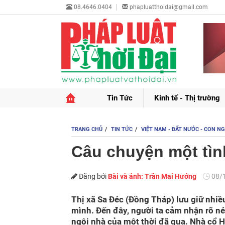
08.4646.0404
phapluatthoidai@gmail.com
Tin Tức
Kinh tế - Thị trường
TRANG CHỦ
TIN TỨC
VIỆT NAM - ĐẤT NƯỚC - CON N
Câu chuyện một tìn
Đăng bởi
Bài và ảnh: Trần Mai Hưởng
08/
Thị xã Sa Đéc (Đồng Tháp) lưu giữ nhiề
mình. Đến đây, người ta cảm nhận rõ n
ngôi nhà của một thời đã qua. Nhà cổ H