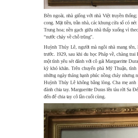
Bên ngoài, nhà giống với nhà Việt truyền thống
cong. Mặt tiền, trần nhà, các khung cửa sổ có né
Trung hoa; nền gạch giữa nhà thấp xuống vì theo
“nước chảy về chỗ trũng".
Huỳnh Thủy Lê, người mà ngôi nhà mang tên, là
trước. 1929, sau khi du học Pháp về, chàng trai
một tình yêu sét đánh với cô gái Margueritte Dura
kỳ khó khăn. Trên chuyến phà Mỹ Thuận, tình 
những ngày tháng hạnh phúc nồng cháy nhưng ngắ
Huỳnh Thủy Lê không bằng lòng. Cha mẹ anh m
đành chia tay. Margueritte Duras lên tàu rời Sa 
đến để chia tay cô lần cuối cùng.