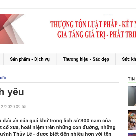
Sản phẩm - Dịch vụ
Thương hiệu - Sắc đẹp
Sức kh
GƯỜI
TIN
h yêu
12/2020 09:55
u dấu ấn của quá khứ trong lịch sử 300 năm của
ét cổ xưa, hoài niệm trên những con đường, những
uỳnh Thủy Lê - được biết đến nhiều hơn với tên