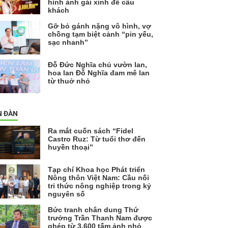
hình ảnh gái xinh để câu
khách
Gỡ bỏ gánh nặng vô hình, vợ
chồng tạm biệt cảnh “pin yếu,
sạc nhanh”
Đỗ Đức Nghĩa chủ vườn lan,
hoa lan Đỗ Nghĩa đam mê lan
từ thuở nhỏ
N ĐÀN
Ra mắt cuốn sách “Fidel
Castro Ruz: Từ tuổi thơ đến
huyền thoại”
Tạp chí Khoa học Phát triển
Nông thôn Việt Nam: Cầu nối
tri thức nông nghiệp trong kỷ
nguyên số
Bức tranh chân dung Thứ
trưởng Trần Thanh Nam được
ghép từ 3.600 tấm ảnh nhỏ