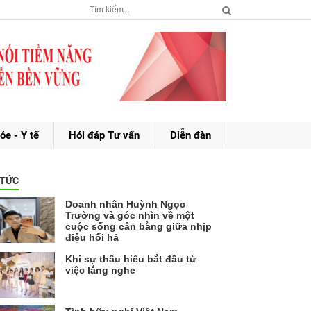
ỏe - Y tế
Hỏi đáp Tư vấn
Diễn đàn
 TỨC
Doanh nhân Huỳnh Ngọc
Trường và góc nhìn về một
cuộc sống cân bằng giữa nhịp
điệu hối hả
Khi sự thấu hiểu bắt đầu từ
việc lắng nghe