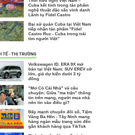
Tình hữu nghị Việt Nam –
Cuba kết tinh trong tác phẩm
nghệ thuật đặc sắc vinh danh
Lãnh tụ Fidel Castro
Đại sứ quán Cuba tại Việt Nam
tiếp nhận tác phẩm "Fidel
Castro Ruz - Cuba trong trái
tim người Việt"
H TẾ - THỊ TRƯỜNG
Volkswagen ID. ERA 9X mở
bán tại Việt Nam: SUV EREV cỡ
lớn, giá dự kiến dưới 3 tỷ
đồng
"Mơ Có Cái Nhà" và câu
chuyện: Giữa "ma trận" thông
tin trên mạng, người mua nhà
nên tin vào điều gì?
Đẩy mạnh chuyển đổi số, Tiệm
Vàng Ba Hên - Tây Ninh mang
hàng ngàn mẫu trang sức đến
gần khách hàng qua TikTok