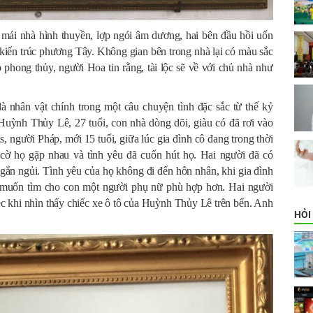
; mái nhà hình thuyền, lợp ngói âm dương, hai bên đầu hồi uốn
t kiến trúc phương Tây. Không gian bên trong nhà lại có màu sắc
 phong thủy, người Hoa tin rằng, tài lộc sẽ về với chủ nhà như
 nhân vật chính trong một câu chuyện tình đặc sắc từ thế kỷ
 Huỳnh Thủy Lê, 27 tuổi, con nhà dòng dõi, giàu có đã rơi vào
s, người Pháp, mới 15 tuổi, giữa lúc gia đình cô đang trong thời
cờ họ gặp nhau và tình yêu đã cuốn hút họ. Hai người đã có
n ngủi. Tình yêu của họ không đi đến hôn nhân, khi gia đình
uốn tìm cho con một người phụ nữ phù hợp hơn. Hai người
Đéc khi nhìn thấy chiếc xe ô tô của Huỳnh Thủy Lê trên bến. Anh
HỎI