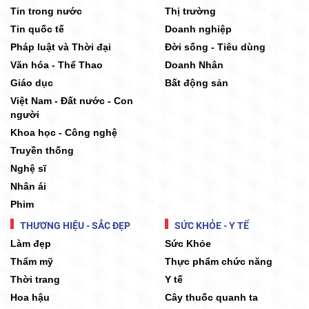
Tin trong nước
Thị trường
Tin quốc tế
Doanh nghiệp
Pháp luật và Thời đại
Đời sống - Tiêu dùng
Văn hóa - Thể Thao
Doanh Nhân
Giáo dục
Bất động sản
Việt Nam - Đất nước - Con
người
Khoa học - Công nghệ
Truyền thống
Nghệ sĩ
Nhân ái
Phim
THƯƠNG HIỆU - SẮC ĐẸP
SỨC KHỎE - Y TẾ
Làm đẹp
Sức Khỏe
Thẩm mỹ
Thực phẩm chức năng
Thời trang
Y tế
Hoa hậu
Cây thuốc quanh ta