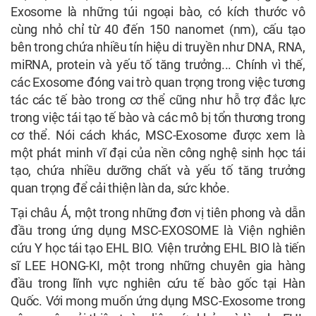
Exosome là những túi ngoại bào, có kích thước vô
cùng nhỏ chỉ từ 40 đến 150 nanomet (nm), cấu tạo
bên trong chứa nhiều tín hiệu di truyền như DNA, RNA,
miRNA, protein và yếu tố tăng trưởng... Chính vì thế,
các Exosome đóng vai trò quan trọng trong việc tương
tác các tế bào trong cơ thể cũng như hỗ trợ đắc lực
trong việc tái tạo tế bào và các mô bị tổn thương trong
cơ thể. Nói cách khác, MSC-Exosome được xem là
một phát minh vĩ đại của nền công nghệ sinh học tái
tạo, chứa nhiều dưỡng chất và yếu tố tăng trưởng
quan trọng để cải thiện làn da, sức khỏe.
Tại châu Á, một trong những đơn vị tiên phong và dẫn
đầu trong ứng dụng MSC-EXOSOME là Viện nghiên
cứu Y học tái tạo EHL BIO. Viện trưởng EHL BIO là tiến
sĩ LEE HONG-KI, một trong những chuyên gia hàng
đầu trong lĩnh vực nghiên cứu tế bào gốc tại Hàn
Quốc. Với mong muốn ứng dụng MSC-Exosome trong