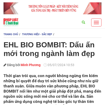
Search
Toggl
navig
TRANG CHỦ
THƯƠNG HIỆU - SẮC ĐẸP
EHL BIO BOMBIT: Dấu ấn
mới trong ngành làm đẹp
Đăng bởi
Minh Phương
05/07/2024 10:53
Thời gian trôi qua, con người không ngừng tìm kiếm
những bí quyết để duy trì sức khỏe cũng như níu giữ
thanh xuân. Giữa muôn vàn phương pháp, EHL BIO
BOMBIT nổi lên như một giải pháp đột phá, mang đến
nguồn sức sống mới mẻ cho cơ thể và làn da. Sản
phẩm ứng dụng công nghệ tế bào gốc tự thân tiên