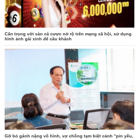
Cẩn trọng với sàn cá cược nở rộ trên mạng xã hội, sử dụng
hình ảnh gái xinh để câu khách
Gỡ bỏ gánh nặng vô hình, vợ chồng tạm biệt cảnh “pin yếu,