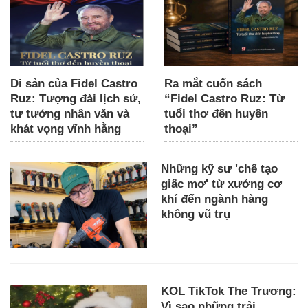
Di sản của Fidel Castro
Ra mắt cuốn sách
Ruz: Tượng đài lịch sử,
“Fidel Castro Ruz: Từ
tư tưởng nhân văn và
tuổi thơ đến huyền
khát vọng vĩnh hằng
thoại”
Những kỹ sư 'chế tạo
giấc mơ' từ xưởng cơ
khí đến ngành hàng
không vũ trụ
KOL TikTok The Trương:
Vì sao những trải