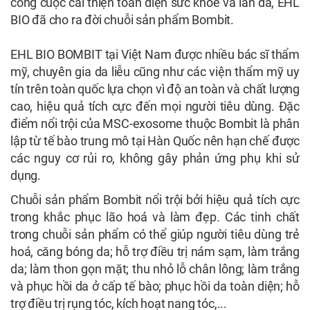
công cuộc cải thiện toàn diện sức khỏe và làn da, EHL
BIO đã cho ra đời chuỗi sản phẩm Bombit.
EHL BIO BOMBIT tại Việt Nam được nhiều bác sĩ thẩm
mỹ, chuyên gia da liễu cũng như các viện thẩm mỹ uy
tín trên toàn quốc lựa chọn vì độ an toàn và chất lượng
cao, hiệu quả tích cực đến mọi người tiêu dùng. Đặc
điểm nổi trội của MSC-exosome thuộc Bombit là phân
lập từ tế bào trung mô tại Hàn Quốc nên hạn chế được
các nguy cơ rủi ro, không gây phản ứng phụ khi sử
dụng.
Chuỗi sản phẩm Bombit nổi trội bởi hiệu quả tích cực
trong khắc phục lão hoá và làm đẹp. Các tinh chất
trong chuỗi sản phẩm có thể giúp người tiêu dùng trẻ
hoá, căng bóng da; hỗ trợ điều trị nám sạm, làm trắng
da; làm thon gọn mặt; thu nhỏ lỗ chân lông; làm trắng
và phục hồi da ở cấp tế bào; phục hồi da toàn diện; hỗ
trợ điều trị rụng tóc, kích hoạt nang tóc,...