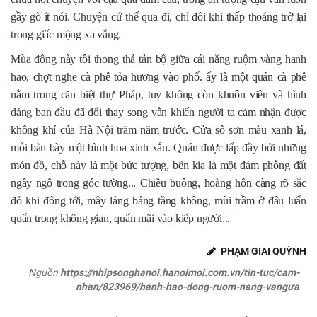
gầy gò ít nói. Chuyện cứ thế qua đi, chỉ đôi khi thấp thoáng trở lại
trong giấc mộng xa vắng.
Mùa đông này tôi thong thả tản bộ giữa cái nắng ruộm vàng hanh
hao, chợt nghe cà phê tỏa hương vào phố. ấy là một quán cà phê
nằm trong căn biệt thự Pháp, tuy không còn khuôn viên và hình
dáng ban đầu đã đổi thay song vẫn khiến người ta cảm nhận được
không khí của Hà Nội trăm năm trước. Cửa sổ sơn màu xanh lá,
mỗi bàn bày một bình hoa xinh xắn. Quán được lấp đầy bởi những
món đồ, chỗ này là một bức tượng, bên kia là một đám phỗng đất
ngây ngô trong góc tường... Chiều buông, hoàng hôn càng rõ sắc
đỏ khi đông tới, mây lảng bảng tầng không, mùi trầm ở đâu luẩn
quẩn trong không gian, quẩn mãi vào kiếp người...
PHẠM GIAI QUỲNH
Nguồn
https://nhipsonghanoi.hanoimoi.com.vn/tin-tuc/cam-
nhan/823969/hanh-hao-dong-ruom-nang-vangưa