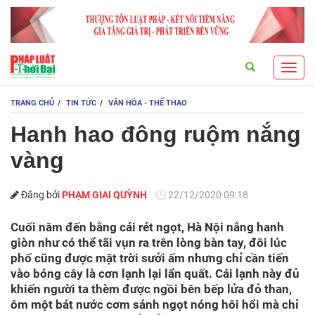
Search
Toggl
navig
TRANG CHỦ
TIN TỨC
VĂN HÓA - THỂ THAO
Hanh hao đông ruộm nắng
vàng
Đăng bởi
PHẠM GIAI QUỲNH
22/12/2020 09:18
Cuối năm đến bằng cái rét ngọt, Hà Nội nắng hanh
giòn như có thể tãi vụn ra trên lòng bàn tay, đôi lúc
phố cũng được mặt trời sưởi ấm nhưng chỉ cần tiến
vào bóng cây là cơn lạnh lại lẩn quất. Cái lạnh này đủ
khiến người ta thèm được ngồi bên bếp lửa đỏ than,
ôm một bát nước cơm sánh ngọt nóng hôi hổi mà chỉ