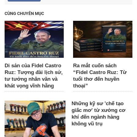
CÙNG CHUYÊN MỤC
Di sản của Fidel Castro
Ra mắt cuốn sách
Ruz: Tượng đài lịch sử,
“Fidel Castro Ruz: Từ
tư tưởng nhân văn và
tuổi thơ đến huyền
khát vọng vĩnh hằng
thoại”
Những kỹ sư 'chế tạo
giấc mơ' từ xưởng cơ
khí đến ngành hàng
không vũ trụ