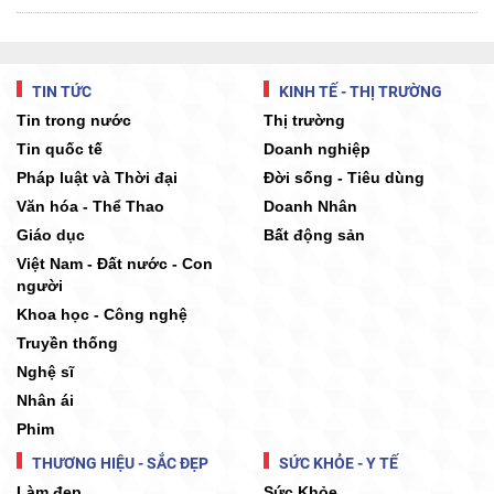
TIN TỨC
KINH TẾ - THỊ TRƯỜNG
Tin trong nước
Thị trường
Tin quốc tế
Doanh nghiệp
Pháp luật và Thời đại
Đời sống - Tiêu dùng
Văn hóa - Thể Thao
Doanh Nhân
Giáo dục
Bất động sản
Việt Nam - Đất nước - Con
người
Khoa học - Công nghệ
Truyền thống
Nghệ sĩ
Nhân ái
Phim
THƯƠNG HIỆU - SẮC ĐẸP
SỨC KHỎE - Y TẾ
Làm đẹp
Sức Khỏe