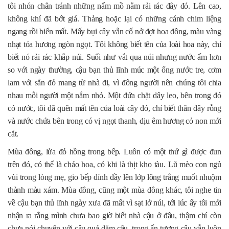
tôi nhón chân tránh những nấm mồ nằm rải rác đây đó. Lên cao,
không khí đã bớt giá. Thảng hoặc lại có những cánh chim liệng
ngang rồi biến mất. Mấy bụi cây vẫn cố nở đợt hoa đông, màu vàng
nhạt tỏa hương ngòn ngọt. Tôi không biết tên của loài hoa này, chỉ
biết nó rải rác khắp núi. Suối như vắt qua núi nhưng nước ấm hơn
so với ngày thường, cậu bạn thủ lĩnh múc một ống nước tre, cơm
lam với sắn đỏ mang từ nhà đi, vì đông người nên chúng tôi chia
nhau mỗi người một nắm nhỏ. Một đứa chặt dây leo, bên trong đó
có nước, tôi đã quên mất tên của loài cây đó, chỉ biết thân dây rỗng
và nước chứa bên trong có vị ngọt thanh, dịu êm hương cỏ non mới
cắt.
Mùa đông, lửa đỏ hồng trong bếp. Luôn có một thứ gì được đun
trên đó, có thể là cháo hoa, có khi là thịt kho tàu. Lũ mèo con ngủ
vùi trong lòng mẹ, gio bếp dính đầy lên lớp lông trắng muốt nhuộm
thành màu xám. Mùa đông, cũng một mùa đông khác, tôi nghe tin
về cậu bạn thủ lĩnh ngày xưa đã mất vì sạt lở núi, tới lúc ấy tôi mới
nhận ra rằng mình chưa bao giờ biết nhà cậu ở đâu, thậm chí còn
chưa nói chuyện với cậu quá dăm câu, trong ấn tượng cậu vẫn luôn