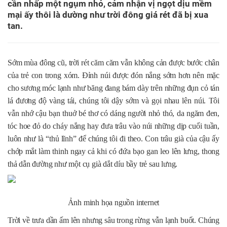
cần nhấp một ngụm nhỏ, cảm nhận vị ngọt dịu mềm
mại ấy thôi là dường như trời đông giá rét đã bị xua
tan.
Sớm mùa đông cũ, trời rét căm căm vẫn không cản được bước chân
của trẻ con trong xóm. Đỉnh núi được đón nắng sớm hơn nên mặc
cho sương móc lạnh như băng đang bám dày trên những đụn cỏ tán
lá đương độ vàng tái, chúng tôi dậy sớm và gọi nhau lên núi. Tôi
vẫn nhớ cậu bạn thuở bé thơ có dáng người nhỏ thó, da ngăm đen,
tóc hoe đỏ do cháy nắng hay đưa trâu vào núi những dịp cuối tuần,
luôn như là “thủ lĩnh” để chúng tôi đi theo. Con trâu già của cậu ấy
chớp mắt làm thinh ngay cả khi có đứa bạo gan leo lên lưng, thong
thả dẫn đường như một cụ già dắt díu bầy trẻ sau lưng.
Ảnh minh họa nguồn internet
Trời về trưa dần ấm lên nhưng sâu trong rừng vẫn lạnh buốt. Chúng