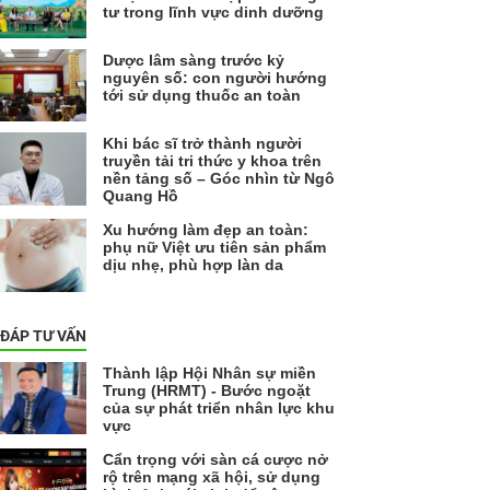
tư trong lĩnh vực dinh dưỡng
Dược lâm sàng trước kỷ
nguyên số: con người hướng
tới sử dụng thuốc an toàn
Khi bác sĩ trở thành người
truyền tải tri thức y khoa trên
nền tảng số – Góc nhìn từ Ngô
Quang Hồ
Xu hướng làm đẹp an toàn:
phụ nữ Việt ưu tiên sản phẩm
dịu nhẹ, phù hợp làn da
 ĐÁP TƯ VẤN
Thành lập Hội Nhân sự miền
Trung (HRMT) - Bước ngoặt
của sự phát triển nhân lực khu
vực
Cẩn trọng với sàn cá cược nở
rộ trên mạng xã hội, sử dụng