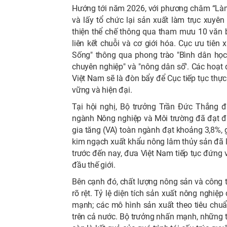
Hướng tới năm 2026, với phương châm “Làm 
và lấy tổ chức lại sản xuất làm trục xuyê
thiện thể chế thông qua tham mưu 10 văn
liên kết chuỗi và cơ giới hóa. Cục ưu tiên 
Sống" thông qua phong trào "Bình dân học
chuyên nghiệp" và "nông dân số". Các hoạ
Việt Nam sẽ là đòn bẩy để Cục tiếp tục thực 
vững và hiện đại.
Tại hội nghị, Bộ trưởng Trần Đức Thắng 
ngành Nông nghiệp và Môi trường đã đạt đư
gia tăng (VA) toàn ngành đạt khoảng 3,8%, 
kim ngạch xuất khẩu nông lâm thủy sản đã lầ
trước đến nay, đưa Việt Nam tiếp tục đứng
đầu thế giới.
Bên cạnh đó, chất lượng nông sản và công 
rõ rệt. Tỷ lệ diện tích sản xuất nông nghi
mạnh; các mô hình sản xuất theo tiêu chu
trên cả nước. Bộ trưởng nhấn mạnh, những 