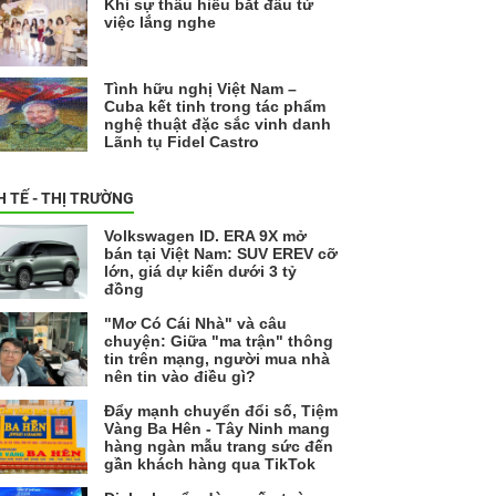
Khi sự thấu hiểu bắt đầu từ
việc lắng nghe
Tình hữu nghị Việt Nam –
Cuba kết tinh trong tác phẩm
nghệ thuật đặc sắc vinh danh
Lãnh tụ Fidel Castro
H TẾ - THỊ TRƯỜNG
Volkswagen ID. ERA 9X mở
bán tại Việt Nam: SUV EREV cỡ
lớn, giá dự kiến dưới 3 tỷ
đồng
"Mơ Có Cái Nhà" và câu
chuyện: Giữa "ma trận" thông
tin trên mạng, người mua nhà
nên tin vào điều gì?
Đẩy mạnh chuyển đổi số, Tiệm
Vàng Ba Hên - Tây Ninh mang
hàng ngàn mẫu trang sức đến
gần khách hàng qua TikTok