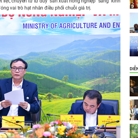
ết liệt, chuyển từ tư duy "sản xuất nông nghiệp" sang "kinh
ng vai trò hạt nhân điều phối chuỗi giá trị.
DIỄ