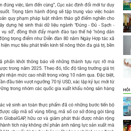
đúng việc, làm đến cùng”, Cục xác định đổi mới tư duy
n suốt. Trọng tâm hành động sẽ tập trung vào việc hoàn
 bản quy phạm pháp luật nhằm tháo gỡ điểm nghẽn cho
xây dựng hệ sinh thái dữ liệu ngành "Đúng - Đủ - Sạch -
 vụ số", đồng thời đẩy mạnh đào tạo thế hệ "nông dân
t động trọng điểm như Diễn đàn 80 năm Ngày Hợp tác xã
hiện mục tiêu phát triển kinh tế nông thôn đa giá trị, bền
đã phấn khởi thông báo về những thành tựu rực rỡ mà
ợc trong năm 2025. Theo đó, tốc độ tăng trưởng giá trị
ghi nhận mức cao nhất trong vòng 10 năm qua. Đặc biệt,
n đầu tiên vượt ngưỡng 70 tỷ USD, xác lập kỷ lục mới từ
 vững trong nhóm các quốc gia xuất khẩu nông sản hàng
HỎI
tác vệ sinh an toàn thực phẩm đã có những bước tiến bộ
ệp được cấp mã số vùng trồng, mã số cơ sở đóng gói tăng
ẩn GlobalGAP, hữu cơ và giảm phát thải được nhân rộng
thành tích này không chỉ phản ánh năng lực sản xuất mà