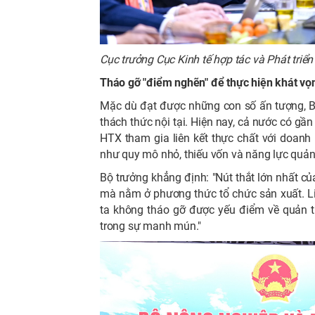
Cục trưởng Cục Kinh tế hợp tác và Phát triể
Tháo gỡ "điểm nghẽn" để thực hiện khát vọ
Mặc dù đạt được những con số ấn tượng, B
thách thức nội tại. Hiện nay, cả nước có g
HTX tham gia liên kết thực chất với doanh
như quy mô nhỏ, thiếu vốn và năng lực quản 
Bộ trưởng khẳng định: "Nút thắt lớn nhất c
mà nằm ở phương thức tổ chức sản xuất. L
ta không tháo gỡ được yếu điểm về quản t
trong sự manh mún."