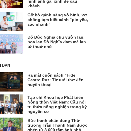
hình ảnh gái xinh để câu
khách
Gỡ bỏ gánh nặng vô hình, vợ
chồng tạm biệt cảnh “pin yếu,
sạc nhanh”
Đỗ Đức Nghĩa chủ vườn lan,
hoa lan Đỗ Nghĩa đam mê lan
từ thuở nhỏ
N ĐÀN
Ra mắt cuốn sách “Fidel
Castro Ruz: Từ tuổi thơ đến
huyền thoại”
Tạp chí Khoa học Phát triển
Nông thôn Việt Nam: Cầu nối
tri thức nông nghiệp trong kỷ
nguyên số
Bức tranh chân dung Thứ
trưởng Trần Thanh Nam được
ghép từ 3.600 tấm ảnh nhỏ