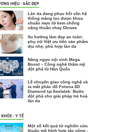
ƠNG HIỆU - SẮC ĐẸP
Làn da đang phục hồi cần hệ
thống màng lọc dược khoa
chuẩn mực từ kem chống
nắng thuần chay Dinsee
Xu hướng làm đẹp an toàn:
phụ nữ Việt ưu tiên sản phẩm
dịu nhẹ, phù hợp làn da
Nâng ngực nội sinh Mega
Boost – Công nghệ thẩm mỹ
đột phá từ Hàn Quốc
Lễ chuyển giao công nghệ và
ra mắt phác đồ Fotona 6D
Diamond tại Aeslatek: Bước
đột phá cho giải pháp trẻ hoá
làn da
 KHỎE - Y TẾ
Một số kết quả từ nghiên cứu
thuộc mô hình hợp tác công -