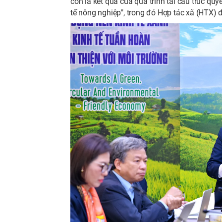
còn là kết quả của quá trình tái cấu trúc quy
tế nông nghiệp", trong đó Hợp tác xã (HTX) đó