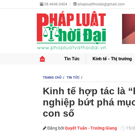
08.4646.0404
phapluatthoidai@gmail.com
Tin Tức
Kinh tế - Thị trường
TRANG CHỦ
TIN TỨC
Kinh tế hợp tác là
nghiệp bứt phá mục
con số
Đăng bởi
Quyết Tuấn - Trường Giang
15/0