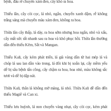
bệnh, đầu rễ chuyển xám đen, cây khó ra hoa.
Thiếu lân, cây còi cọc, lá nhỏ, ngắn, chuyển xanh đậm, rễ không
trắng sáng mà chuyển màu xám đen, không ra hoa.
Thừa lân cây thấp, lá dày, ra hoa sớm nhưng hoa ngắn, nhỏ và xấu,
cây mất sức rất nhanh sau ra hoa và khó phục hồi. Thừa lân thường
dẫn đến thiếu Kẽm, Sắt và Mangan.
Thiếu Kali, cây kém phát triển, lá già vàng dần từ hai mép lá và
chóp lá sau lan dần vào trong, lá đôi khi bị xoắn lại, cây mềm yếu
dễ bị sâu bệnh tấn công, cây chậm ra hoa, hoa nhỏ, màu không sắc
tươi và dễ bị dập nát.
Thừa Kali, thân lá không mỡ màng, lá nhỏ. Thừa Kali dễ dẫn đến
thiếu Magiê và Can xi.
Thiếu lưu huỳnh, lá non chuyển vàng nhạt, cây còi cọc, kém phát