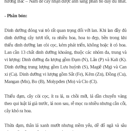
hướng Bắc – Nam để cây nhận được ánh sáng phân bố đầy đủ nhất.
- Phân bón:
Dinh dưỡng đóng vai trò rất quan trọng đối với lan. Khi lan đầy đủ
dinh dưỡng cây tươi tốt, ra nhiều hoa, hoa to đẹp, bền trong khi
thiếu dinh dưỡng lan còi cọc, kém phát triển, không hoặc ít có hoa.
Lan cần 13 chất dinh dưỡng khoáng, thuộc các nhóm đa, trung và
vi lượng: Dinh dưỡng đa lượng gồm Đạm (N), Lân (P) và Kali (K).
Dinh dưỡng trung lượng gồm Lưu huỳnh (S), Magiê (Mg) và Can
xi (Ca). Dinh dưỡng vi lượng gồm Sắt (Fe), Kẽm (Zn), Đồng (Cu),
Mangan (Mn), Bo (B), Molypđen (Mo) và Clo (Cl).
Thiếu đạm, cây còi cọc, ít ra lá, ra chồi mới, lá dần chuyển vàng
theo qui luật lá già trước, lá non sau, rễ mọc ra nhiều nhưng cằn cỗi,
cây khó ra hoa.
Thừa đạm, thân lá xanh mướt nhưng mềm yếu, dễ đổ ngã và sâu