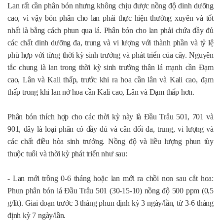
Lan rất cần phân bón nhưng không chịu được nồng độ dinh dưỡng
cao, vì vậy bón phân cho lan phải thực hiện thường xuyên và tốt
nhất là bằng cách phun qua lá. Phân bón cho lan phải chứa đầy đủ
các chất dinh dưỡng đa, trung và vi lượng với thành phần và tỷ lệ
phù hợp với từng thời kỳ sinh trưởng và phát triển của cây. Nguyên
tắc chung là lan trong thời kỳ sinh trưởng thân lá mạnh cần Đạm
cao, Lân và Kali thấp, trước khi ra hoa cần lân và Kali cao, đạm
thấp trong khi lan nở hoa cần Kali cao, Lân và Đạm thấp hơn.
Phân bón thích hợp cho các thời kỳ này là Đầu Trâu 501, 701 và
901, đây là loại phân có đầy đủ và cân đối đa, trung, vi lượng và
các chất điều hòa sinh trưởng. Nồng độ và liều lượng phun tùy
thuộc tuổi và thời kỳ phát triển như sau:
- Lan mới trồng 0-6 tháng hoặc lan mới ra chồi non sau cắt hoa:
Phun phân bón lá Đầu Trâu 501 (30-15-10) nồng độ 500 ppm (0,5
g/lít). Giai đoạn trước 3 tháng phun định kỳ 3 ngày/lần, từ 3-6 tháng
định kỳ 7 ngày/lần.