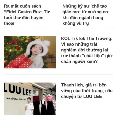
Ra mắt cuốn sách
Những kỹ sư 'chế tạo
“Fidel Castro Ruz: Từ
giấc mơ' từ xưởng cơ
tuổi thơ đến huyền
khí đến ngành hàng
thoại”
không vũ trụ
KOL TikTok The Trương:
Vì sao những trải
nghiệm đời thường lại
trở thành "chất liệu" giữ
chân người xem?
Thanh lịch, giá trị bền
vững của thời trang, câu
chuyện từ LUU LEE