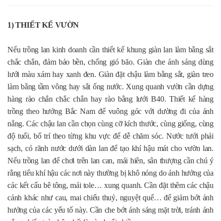
1) THIẾT KẾ VƯỜN
Nếu trồng lan kinh doanh cần thiết kế khung giàn lan làm bằng sắt
chắc chắn, đảm bảo bền, chống gió bão. Giàn che ánh sáng dùng
lưới màu xám hay xanh đen. Giàn đặt chậu làm bằng sắt, giàn treo
làm bằng tầm vông hay sắt ống nước. Xung quanh vườn cần dựng
hàng rào chắn chắc chắn hay rào bằng lưới B40. Thiết kế hàng
trồng theo hướng Bắc Nam để vuông góc với dường đi của ánh
nắng. Các chậu lan cần chọn cùng cỡ kích thước, cùng giống, cùng
độ tuổi, bố trí theo từng khu vực để dễ chăm sóc. Nước tưới phải
sạch, có rãnh nước dưới dàn lan để tạo khí hậu mát cho vườn lan.
Nếu trồng lan để chơi trên lan can, mái hiên, sân thượng cần chú ý
rằng tiểu khí hậu các nơi này thường bị khô nóng do ảnh hưởng của
các kết cấu bê tông, mái tole… xung quanh. Cần đặt thêm các chậu
cảnh khác như cau, mai chiếu thuỷ, nguyệt quế… để giảm bớt ảnh
hưởng của các yếu tố này. Cần che bớt ánh sáng mặt trời, tránh ánh