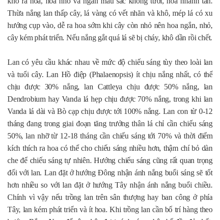
khó ra hoa, hoa nhỏ và ngắn màu sắc không tươi, hoa nhanh tàn.
Thừa nắng lan thấp cây, lá vàng có vết nhăn và khô, mép lá có xu
hướng cụp vào, dễ ra hoa sớm khi cây còn nhỏ nên hoa ngắn, nhỏ,
cây kém phát triển. Nếu nắng gắt quá lá sẽ bị cháy, khô dần rồi chết.
Lan có yêu cầu khác nhau về mức độ chiếu sáng tùy theo loài lan
và tuổi cây. Lan Hồ điệp (Phalaenopsis) ít chịu nắng nhất, có thể
chịu được 30% nắng, lan Cattleya chịu được 50% nắng, lan
Dendrobium hay Vanda lá hẹp chịu được 70% nắng, trong khi lan
Vanda lá dài và Bò cạp chịu được tới 100% nắng. Lan con từ 0-12
tháng đang trong giai đoạn tăng trưởng thân lá chỉ cần chiếu sáng
50%, lan nhỡ từ 12-18 tháng cần chiếu sáng tới 70% và thời điểm
kích thích ra hoa có thể cho chiếu sáng nhiều hơn, thậm chí bỏ dàn
che để chiếu sáng tự nhiên. Hướng chiếu sáng cũng rất quan trọng
đối với lan. Lan đặt ở hướng Đông nhận ánh nắng buổi sáng sẽ tốt
hơn nhiều so với lan đặt ở hướng Tây nhận ánh nắng buổi chiều.
Chính vì vậy nếu trồng lan trên sân thượng hay ban công ở phía
Tây, lan kém phát triển và ít hoa. Khi trồng lan cần bố trí hàng theo