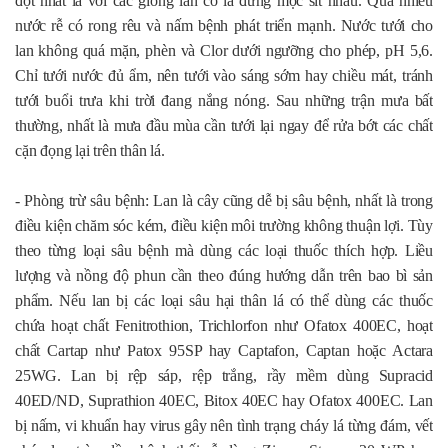
đọt nhất là với các giống lan có lá đứng mọc sít nhau. Quá nhiều
nước rễ có rong rêu và nấm bệnh phát triển mạnh. Nước tưới cho
lan không quá mặn, phèn và Clor dưới ngưỡng cho phép, pH 5,6.
Chỉ tưới nước đủ ẩm, nên tưới vào sáng sớm hay chiều mát, tránh
tưới buổi trưa khi trời đang nắng nóng. Sau những trận mưa bất
thường, nhất là mưa đầu mùa cần tưới lại ngay để rửa bớt các chất
cặn đọng lại trên thân lá.
- Phòng trừ sâu bệnh: Lan là cây cũng dễ bị sâu bệnh, nhất là trong
điều kiện chăm sóc kém, điều kiện môi trường không thuận lợi. Tùy
theo từng loại sâu bệnh mà dùng các loại thuốc thích hợp. Liều
lượng và nồng độ phun cần theo đúng hướng dẫn trên bao bì sản
phẩm. Nếu lan bị các loại sâu hại thân lá có thể dùng các thuốc
chứa hoạt chất Fenitrothion, Trichlorfon như Ofatox 400EC, hoạt
chất Cartap như Patox 95SP hay Captafon, Captan hoặc Actara
25WG. Lan bị rệp sáp, rệp trắng, rầy mềm dùng Supracid
40ED/ND, Suprathion 40EC, Bitox 40EC hay Ofatox 400EC. Lan
bị nấm, vi khuẩn hay virus gây nên tình trạng cháy lá từng đám, vết