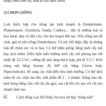
nắng chiếu toàn bộ, nhất là vào buổi chiều.
2) CHỌN GIỐNG
Loài thích hợp cho trồng lan kinh doanh là Dendrobium,
Phalaenopsis, Oncidium, Vanda, Cattleya… đây là những loài ra
hoa khoẻ, đẹp và bền cây, cho thu hoạch liên tục. Nếu trồng lan để
chơi, giải trí nên trồng Dendrobium, Vũ nữ, Hồ điệp; đây là những
loài dễ chăm sóc và ra hoa. Có thể nhân giống bằng nuôi cấy mô
hay tách mầm. Điều kiện môi trường nuôi cấy mô phong lan với
nhiệt độ 22-27oC, cường độ ánh sáng thích hợp, pH từ 5-5,7. Khử
trùng mô bằng Starner 20 WP cấy bằng Clorox hoặc
Hipocloritcalci, bổ sung các chất điều hòa sinh trưởng. Có thể tách
mầm từ các chậu lan lớn, mỗi phần để 2 - 3 nhánh. Dùng dao sắc
khử trùng bằng cồn, vết cắt cần gọn, sau cắt bôi vôi vào vết cắt cho
nhanh lành sẹo.