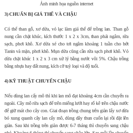
Ảnh minh họa nguồn internet
3) CHUẨN BỊ GIÁ THỂ VÀ CHẬU
Có thể than gỗ, xơ dừa, vỏ lạc làm giá thể để trồng lan. Than gỗ
nung cần chặt khúc, kích thước 1 x 2 x 3cm, than phải ngâm, rửa
sạch, phơi khô. Xơ dừa xé cho tơi ngâm khoảng 1 tuần cho bớt
Tanin và mặn, phơi khô. Mụn dừa cũng cần rửa sạch phơi khô. Vỏ
dừa chặt khúc 1 x 2 x 3 cm xử lý bằng nước vôi 5%. Chậu trồng
bằng nhựa hay đất nung, kích cỡ tuỳ loại và độ tuổi.
4) KỸ THUẬT CHUYỂN CHẬU
Nếu dùng lan cấy mô thì khi lan mô đạt khoảng 4cm cần chuyển ra
ngoài. Cây mô rửa sạch để trên miếng lưới hay rổ kê trên chậu nước
để giữ mát cho cây con. Giai đoạn trồng chung trên giàn lấy xơ dừa
bó xung quanh cây lan cấy mô, dùng dây thun cuốn lại rồi đặt lên
giàn. Sau khi trồng trên giàn được 6-7 tháng thì chuyển sang chậu
nhỏ. Khoảng 6 tháng thì chuyển sang chậu lớn. Sau mỗi lần chuyển