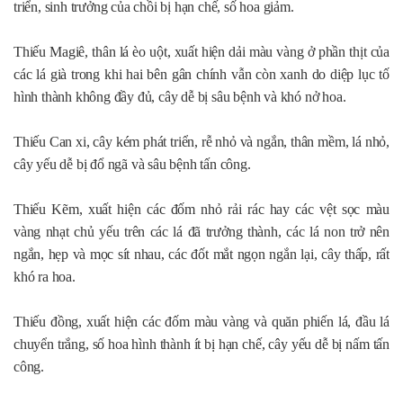
triển, sinh trưởng của chồi bị hạn chế, số hoa giảm.
Thiếu Magiê, thân lá èo uột, xuất hiện dải màu vàng ở phần thịt của
các lá già trong khi hai bên gân chính vẫn còn xanh do diệp lục tố
hình thành không đầy đủ, cây dễ bị sâu bệnh và khó nở hoa.
Thiếu Can xi, cây kém phát triển, rễ nhỏ và ngắn, thân mềm, lá nhỏ,
cây yếu dễ bị đổ ngã và sâu bệnh tấn công.
Thiếu Kẽm, xuất hiện các đốm nhỏ rải rác hay các vệt sọc màu
vàng nhạt chủ yếu trên các lá đã trưởng thành, các lá non trở nên
ngắn, hẹp và mọc sít nhau, các đốt mắt ngọn ngắn lại, cây thấp, rất
khó ra hoa.
Thiếu đồng, xuất hiện các đốm màu vàng và quăn phiến lá, đầu lá
chuyển trắng, số hoa hình thành ít bị hạn chế, cây yếu dễ bị nấm tấn
công.