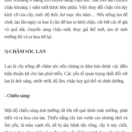
chậu khoảng 1 tuần mới được bón phân. Việc thay đổi chậu còn tùy
kích cỡ của cây, mức độ thối, hư mục rêu bám… Nếu trồng lan để
chơi, lan lâu ngày ra hoa ít cần dỡ lan ra khỏi chậu, cắt bớt các rễ già
và quá dài, chuyển sang chậu mới, thay giá thể mới, lan sẽ sinh
trưởng tốt và ra hoa trở lại.
5) CHĂM SÓC LAN
Lan là cây trồng dễ chăm sóc nếu chúng ta đảm bảo được các điều
kiện thuận lợi cho lan phát triển. Các yếu tố quan trọng nhất đối với
lan là ánh sáng, nước tưới, độ ẩm, chậu hay giá thể và dinh dưỡng.
- Chiếu sáng:
Mật độ chiếu sáng ảnh hưởng rất lớn tới quá trình sinh trưởng, phát
triển và ra hoa của lan. Thiếu nắng cây lan vươn cao nhưng nhỏ và
ốm yếu, lá màu xanh tối, dễ bị sâu bệnh tấn công, cây ít nảy chồi,