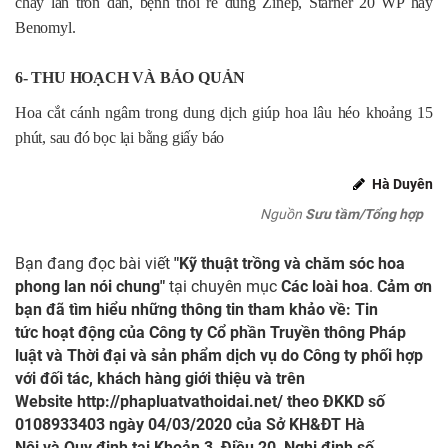
cháy lan tròn dần, bệnh thối rễ dùng Zinep, Starner 20 WP hay
Benomyl.
6- THU HOẠCH VÀ BẢO QUẢN
Hoa cắt cánh ngâm trong dung dịch giúp hoa lâu héo khoảng 15
phút, sau đó bọc lại bằng giấy báo
Hà Duyên
Nguồn
Sưu tầm/Tổng hợp
Bạn đang đọc bài viết
"Kỹ thuật trồng và chăm sóc hoa
phong lan nói chung"
tại chuyên mục
Các loài hoa
.
Cảm ơn
bạn đã tìm hiểu những thông tin tham khảo về: Tin
tức hoạt động của Công ty Cổ phần Truyền thông Pháp
luật và Thời đại và sản phẩm dịch vụ do Công ty phối hợp
với đối tác, khách hàng giới thiệu và trên
Website
http://phapluatvathoidai.net/
theo ĐKKD số
0108933403 ngày 04/03/2020 của Sở KH&ĐT Hà
Nôi và Quy định tại Khoản 3, Điều 20, Nghị định số