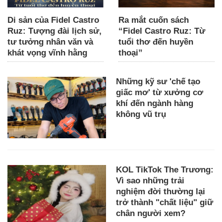
Di sản của Fidel Castro
Ra mắt cuốn sách
Ruz: Tượng đài lịch sử,
“Fidel Castro Ruz: Từ
tư tưởng nhân văn và
tuổi thơ đến huyền
khát vọng vĩnh hằng
thoại”
Những kỹ sư 'chế tạo
giấc mơ' từ xưởng cơ
khí đến ngành hàng
không vũ trụ
KOL TikTok The Trương:
Vì sao những trải
nghiệm đời thường lại
trở thành "chất liệu" giữ
chân người xem?