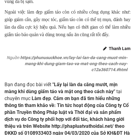
vùng da bị sạm.
Ngoài việc làm đẹp giấm táo còn có nhiều công dụng khác như:
giúp giảm cân, gây mọc tóc, giấm táo còn có thể trị mụn, đánh bay
làn da dầu cực kỳ hiệu quả. Nếu bạn có thời gian có thể làm nhiều
giấm táo bảo quản và dùng trong nấu ăn cũng rất tốt đấy.
Thanh Lam
Nguồn
https://phunusuckhoe.vn/lay-lai-lan-da-cang-muot-min-
mang-khi-dung-giam-tao-va-mat-ong-theo-cach-nay-
c12a360714.#html
Bạn đang đọc bài viết
"Lấy lại làn da căng mướt, mịn
màng khi dùng giấm táo và mật ong theo cách này"
tại
chuyên mục
Làm đẹp
.
Cảm ơn bạn đã tìm hiểu những
thông tin tham khảo về: Tin tức hoạt động của Công ty Cổ
phần Truyền thông Pháp luật và Thời đại và sản phẩm
dịch vụ do Công ty phối hợp với đối tác, khách hàng giới
thiệu và trên Website
http://phapluatvathoidai.net/
theo
ĐKKD số 0108933403 ngày 04/03/2020 của Sở KH&ĐT Hà