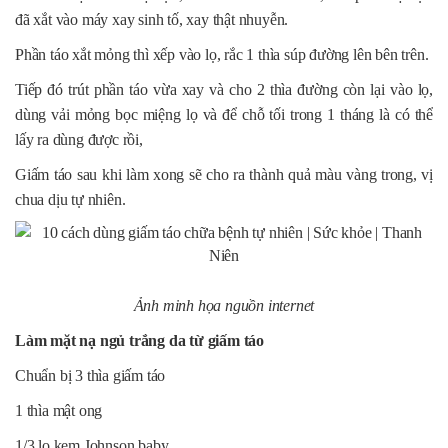
đã xắt vào máy xay sinh tố, xay thật nhuyễn.
Phần táo xắt mỏng thì xếp vào lọ, rắc 1 thìa súp đường lên bên trên.
Tiếp đó trút phần táo vừa xay và cho 2 thìa đường còn lại vào lọ,
dùng vải mỏng bọc miệng lọ và để chỗ tối trong 1 tháng là có thể
lấy ra dùng được rồi,
Giấm táo sau khi làm xong sẽ cho ra thành quả màu vàng trong, vị
chua dịu tự nhiên.
Ảnh minh họa nguồn internet
Làm mặt nạ ngủ trắng da từ giấm táo
Chuẩn bị 3 thìa giấm táo
1 thìa mật ong
1/3 lọ kem Johnson baby