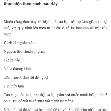
thực hiện theo cách sau đây.
Muốn công thức này có hiệu quả cao bạn nên tự làm giấm táo tại
nhà, với quy trình lên men tự nhiên sẽ có lợi hơn cho da mặt của
mình.
Cách làm giấm táo:
Nguyên liệu chuẩn bị gồm:
1-2 trái táo
3 thìa đường kính
nửa lít nước đun sôi để nguội
1 lọ thủy tinh
Táo chọn táo tươi, rửa thật sạch, ngâm với nước muối loãng tầm 5
phút, sau đó vớt ra xắt nửa trái thành lát mỏng
Nửa còn lại thì xắt hạt lựu, nhớ để cả vỏ. Sau đó, cho phần hạt lựu