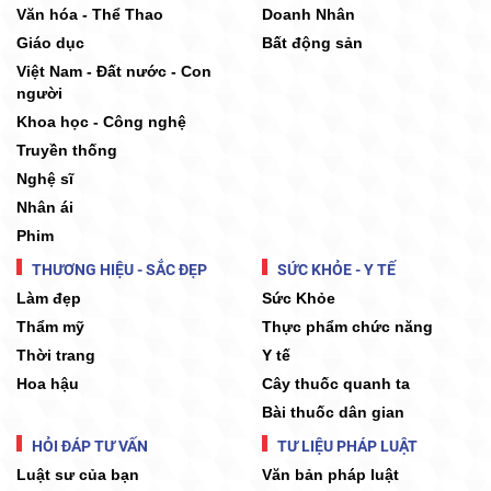
Văn hóa - Thể Thao
Doanh Nhân
Giáo dục
Bất động sản
Việt Nam - Đất nước - Con
người
Khoa học - Công nghệ
Truyền thống
Nghệ sĩ
Nhân ái
Phim
THƯƠNG HIỆU - SẮC ĐẸP
SỨC KHỎE - Y TẾ
Làm đẹp
Sức Khỏe
Thẩm mỹ
Thực phẩm chức năng
Thời trang
Y tế
Hoa hậu
Cây thuốc quanh ta
Bài thuốc dân gian
HỎI ĐÁP TƯ VẤN
TƯ LIỆU PHÁP LUẬT
Luật sư của bạn
Văn bản pháp luật