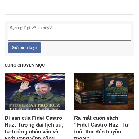
Gửi bình luận
CÙNG CHUYÊN MỤC
Di sản của Fidel Castro
Ra mắt cuốn sách
Ruz: Tượng đài lịch sử,
“Fidel Castro Ruz: Từ
tư tưởng nhân văn và
tuổi thơ đến huyền
khát vọng vĩnh hằng
thoại”