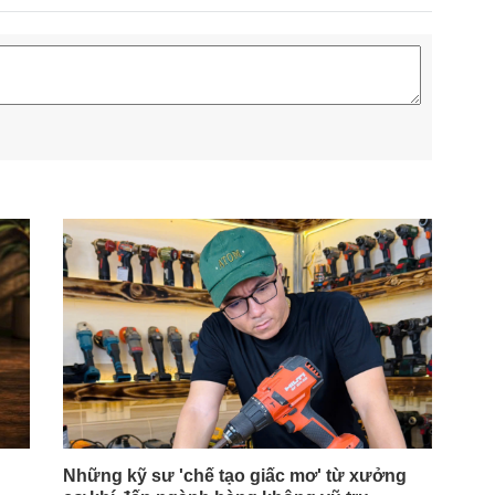
Những kỹ sư 'chế tạo giấc mơ' từ xưởng