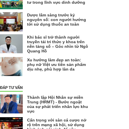
tư trong lĩnh vực dinh dưỡng
Dược lâm sàng trước kỷ
nguyên số: con người hướng
tới sử dụng thuốc an toàn
Khi bác sĩ trở thành người
truyền tải tri thức y khoa trên
nền tảng số – Góc nhìn từ Ngô
Quang Hồ
Xu hướng làm đẹp an toàn:
phụ nữ Việt ưu tiên sản phẩm
dịu nhẹ, phù hợp làn da
 ĐÁP TƯ VẤN
Thành lập Hội Nhân sự miền
Trung (HRMT) - Bước ngoặt
của sự phát triển nhân lực khu
vực
Cẩn trọng với sàn cá cược nở
rộ trên mạng xã hội, sử dụng