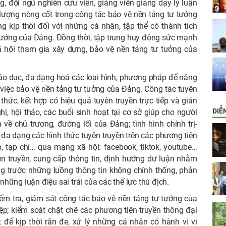
, đội ngũ nghiên cứu viên, giảng viên giảng dạy lý luận
c lượng nòng cốt trong công tác bảo vệ nền tảng tư tưởng
 kịp thời đối với những cá nhân, tập thể có thành tích
 tưởng của Đảng. Đồng thời, tập trung huy động sức mạnh
ã hội tham gia xây dựng, bảo vệ nền tảng tư tưởng của
iáo dục, đa dạng hoá các loại hình, phương pháp để nâng
 việc bảo vệ nền tảng tư tưởng của Đảng. Công tác tuyên
hức, kết hợp có hiệu quả tuyên truyền trực tiếp và gián
DIỄ
ị, hội thảo, các buổi sinh hoạt tại cơ sở giúp cho người
về chủ trương, đường lối của Đảng; tình hình chính trị-
g đa dạng các hình thức tuyên truyền trên các phương tiện
b, tạp chí… qua mạng xã hội: facebook, tiktok, youtube…
ên truyền, cung cấp thông tin, định hướng dư luận nhằm
g trước những luồng thông tin không chính thống, phản
những luận điệu sai trái của các thế lực thù địch.
iểm tra, giám sát công tác bảo vệ nền tảng tư tưởng của
p; kiểm soát chặt chẽ các phương tiện truyền thông đại
để kịp thời răn đe, xử lý những cá nhân có hành vi vi