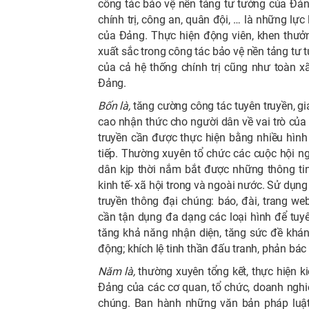
công tác bảo vệ nền tảng tư tưởng của Đảng
chính trị, công an, quân đội, … là những lự
của Đảng. Thực hiện động viên, khen thưởng
xuất sắc trong công tác bảo vệ nền tảng tư
của cả hệ thống chính trị cũng như toàn x
Đảng.
Bốn là,
tăng cường công tác tuyên truyền, g
cao nhận thức cho người dân về vai trò của
truyền cần được thực hiện bằng nhiều hình t
tiếp. Thường xuyên tổ chức các cuộc hội ngh
dân kịp thời nắm bắt được những thông tin 
kinh tế- xã hội trong và ngoài nước. Sử dụn
truyền thông đại chúng: báo, đài, trang we
cần tận dụng đa dạng các loại hình để tuy
tăng khả năng nhận diện, tăng sức đề khán
động; khích lệ tinh thần đấu tranh, phản bác 
Năm là,
thường xuyên tổng kết, thực hiện k
Đảng của các cơ quan, tổ chức, doanh nghiệ
chúng. Ban hành những văn bản pháp luật 