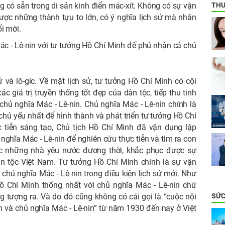
THƯ
ng có sẵn trong di sản kinh điển mác-xít. Không có sự vận
được những thành tựu to lớn, có ý nghĩa lịch sử mà nhân
i mới.
c - Lê-nin với tư tưởng Hồ Chí Minh để phủ nhận cả chủ
.
 và lô-gic. Về mặt lịch sử, tư tưởng Hồ Chí Minh có cội
c giá trị truyền thống tốt đẹp của dân tộc, tiếp thu tinh
hủ nghĩa Mác - Lê-nin. Chủ nghĩa Mác - Lê-nin chính là
 chủ yếu nhất để hình thành và phát triển tư tưởng Hồ Chí
c tiễn sáng tạo, Chủ tịch Hồ Chí Minh đã vận dụng lập
ghĩa Mác - Lê-nin để nghiên cứu thực tiễn và tìm ra con
c những nhà yêu nước đương thời, khắc phục được sự
n tộc Việt Nam. Tư tưởng Hồ Chí Minh chính là sự vận
chủ nghĩa Mác - Lê-nin trong điều kiện lịch sử mới. Như
 Hồ Chí Minh thống nhất với chủ nghĩa Mác - Lê-nin chứ
SỨC
 tượng ra. Và do đó cũng không có cái gọi là “cuộc nội
h và chủ nghĩa Mác - Lê-nin” từ năm 1930 đến nay ở Việt