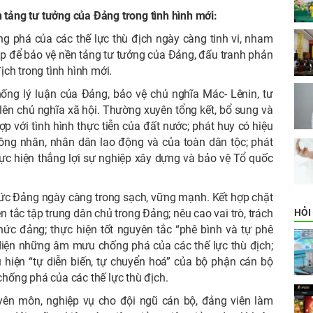
 tảng tư tưởng của Đảng trong tình hình mới:
 phá của các thế lực thù địch ngày càng tinh vi, nham
áp để bảo vệ nền tảng tư tưởng của Đảng, đấu tranh phản
ịch trong tình hình mới.
ng lý luận của Đảng, bảo vệ chủ nghĩa Mác- Lênin, tư
lên chủ nghĩa xã hội. Thường xuyên tổng kết, bổ sung và
p với tình hình thực tiễn của đất nước; phát huy có hiệu
 công nhân, nhân dân lao động và của toàn dân tộc; phát
ực hiện thắng lợi sự nghiệp xây dựng và bảo vệ Tổ quốc
hức Đảng ngày càng trong sạch, vững mạnh. Kết hợp chặt
HỎI
n tắc tập trung dân chủ trong Đảng; nêu cao vai trò, trách
ức đảng; thực hiện tốt nguyên tắc “phê bình và tự phê
diện những âm mưu chống phá của các thế lực thù địch;
 hiện “tự diễn biến, tự chuyển hoá” của bộ phận cán bộ
chống phá của các thế lực thù địch.
ên môn, nghiệp vụ cho đội ngũ cán bộ, đảng viên làm