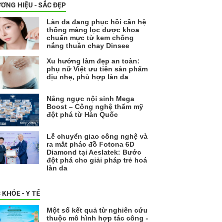
ƠNG HIỆU - SẮC ĐẸP
Làn da đang phục hồi cần hệ
thống màng lọc dược khoa
chuẩn mực từ kem chống
nắng thuần chay Dinsee
Xu hướng làm đẹp an toàn:
phụ nữ Việt ưu tiên sản phẩm
dịu nhẹ, phù hợp làn da
Nâng ngực nội sinh Mega
Boost – Công nghệ thẩm mỹ
đột phá từ Hàn Quốc
Lễ chuyển giao công nghệ và
ra mắt phác đồ Fotona 6D
Diamond tại Aeslatek: Bước
đột phá cho giải pháp trẻ hoá
làn da
 KHỎE - Y TẾ
Một số kết quả từ nghiên cứu
thuộc mô hình hợp tác công -