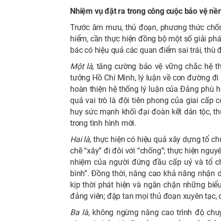
Nhiệm vụ đặt ra trong công cuộc bảo vệ nền
Trước âm mưu, thủ đoạn, phương thức chống
hiểm, cần thực hiện đồng bộ một số giải ph
bác có hiệu quả các quan điểm sai trái, thù đ
Một là,
tăng cường bảo vệ vững chắc hệ thố
tưởng Hồ Chí Minh, lý luận về con đường đi 
hoàn thiện hệ thống lý luận của Đảng phù hợ
quả vai trò là đội tiên phong của giai cấp
huy sức mạnh khối đại đoàn kết dân tộc, th
trong tình hình mới.
Hai là,
thực hiện có hiệu quả xây dựng tổ c
chẽ “xây” đi đôi với “chống”; thực hiện nguyê
nhiệm của người đứng đầu cấp uỷ và tổ ch
bình”. Đồng thời, nâng cao khả năng nhận 
kịp thời phát hiện và ngăn chặn những biểu
đảng viên; đập tan mọi thủ đoạn xuyên tạc, 
Ba là,
không ngừng nâng cao trình độ chuy