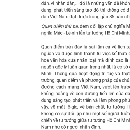
dân, vì nhân dân,... đó là những vấn đề khô
dụng, phát triển sáng tạo đó thì không có 
dân Việt Nam đạt được trong gần 35 năm đổ
Quan điểm thứ ba,
đem đối lập chủ nghĩa Má
nghĩa Mác - Lê-nin lẫn tư tưởng Hồ Chí Minh
Quan điểm trên đây là sai lầm cả về lịch sử
nguồn và được hình thành từ việc kế thừa cá
hoa văn hóa của nhân loại mà đỉnh cao là c
nguồn gốc lý luận quan trọng nhất, là cơ sở
Minh. Thông qua hoạt động trí tuệ và thự
trường, quan điểm và phương pháp của chủ n
đường cách mạng Việt Nam, vượt lên trướ
khủng hoảng về con đường tiến lên của dâ
dụng sáng tạo, phát triển và làm phong phú 
vậy, về mặt lô-gic, về bản chất, tư tưởng
không có sự đối lập như một số người tưởng
chiến về tư tưởng giữa tư tưởng Hồ Chí Min
Nam như có người nhận định.