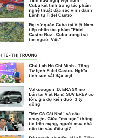
Tình hữu nghị Việt Nam –
Cuba kết tinh trong tác phẩm
nghệ thuật đặc sắc vinh danh
Lãnh tụ Fidel Castro
Đại sứ quán Cuba tại Việt Nam
tiếp nhận tác phẩm "Fidel
Castro Ruz - Cuba trong trái
tim người Việt"
H TẾ - THỊ TRƯỜNG
Chủ tịch Hồ Chí Minh - Tổng
Tư lệnh Fidel Castro: Nghĩa
tình son sắt đặc biệt
Volkswagen ID. ERA 9X mở
bán tại Việt Nam: SUV EREV cỡ
lớn, giá dự kiến dưới 3 tỷ
đồng
"Mơ Có Cái Nhà" và câu
chuyện: Giữa "ma trận" thông
tin trên mạng, người mua nhà
nên tin vào điều gì?
Đẩy mạnh chuyển đổi số, Tiệm