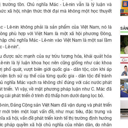
rị trường tồn. Chủ nghĩa Mác - Lê-nin vẫn là lý luận và
ức xã hội, nhận thức thời đại mà không một học thuyết
c - Lê-nin không phải là sản phẩm của Việt Nam, nó là
SẢN
không phù hợp với Việt Nam là một xã hội phương Đông,
 nhập chủ nghĩa Mác - Lê-nin vào Việt Nam là một sai lầm
 - Lê-nin”.
ểu được sức mạnh của sự trừu tượng hóa, khái quát hóa
Lê-nin là lý luận khoa học nên cũng giống như các khoa
ị phổ quát, vượt biên giới quốc gia - dân tộc, còn khi áp
ện lịch sử cụ thể của từng quốc gia - dân tộc để tránh
hủ nghĩa Mác vạch ra không chỉ đúng với các nước phát
t triển. Vì vậy, về mặt phương pháp luận như C. Mác đã
ng cái phát triển ở trình độ thấp hơn dưới dạng lọc bỏ.
ê-nin, Đảng Cộng sản Việt Nam đã vận dụng và phát triển
ử mới trên một loạt vấn đề, như mục tiêu, đặc trưng và
xã hội, vấn đề phát triển kinh tế thị trường định hướng
ớc pháp quyền xã hội chủ nghĩa của nhân dân, do nhân