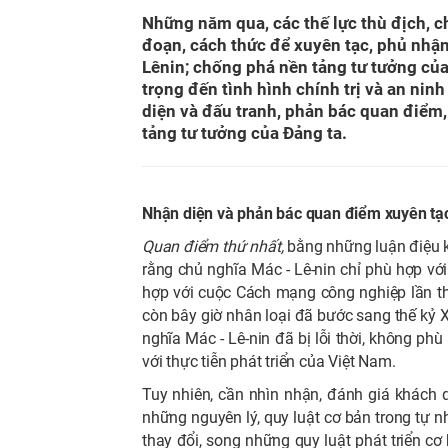
Những năm qua, các thế lực thù địch, 
đoạn, cách thức để xuyên tạc, phủ nhận
Lênin; chống phá nền tảng tư tưởng c
trọng đến tình hình chính trị và an nin
diện và đấu tranh, phản bác quan điểm
tảng tư tưởng của Đảng ta.
Nhận diện và phản bác quan điểm xuyên tạc
Quan điểm thứ nhất,
bằng những luận điệu kí
rằng chủ nghĩa Mác - Lê-nin chỉ phù hợp với
hợp với cuộc Cách mạng công nghiệp lần thứ 
còn bây giờ nhân loại đã bước sang thế kỷ X
nghĩa Mác - Lê-nin đã bị lỗi thời, không ph
với thực tiễn phát triển của Việt Nam.
Tuy nhiên, cần nhìn nhận, đánh giá khách 
những nguyên lý, quy luật cơ bản trong tự nh
thay đổi, song những quy luật phát triển cơ