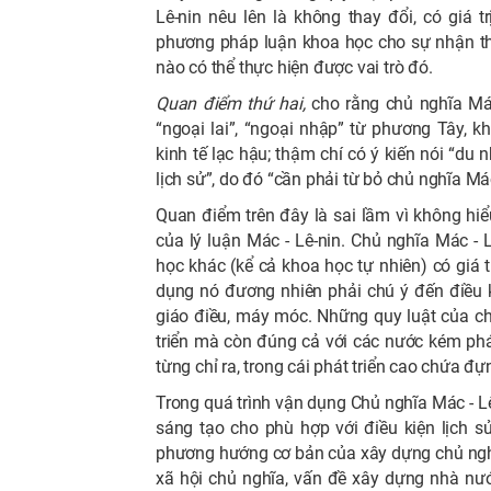
Lê-nin nêu lên là không thay đổi, có giá t
phương pháp luận khoa học cho sự nhận th
nào có thể thực hiện được vai trò đó.
Quan điểm thứ hai,
cho rằng chủ nghĩa Má
“ngoại lai”, “ngoại nhập” từ phương Tây, 
kinh tế lạc hậu; thậm chí có ý kiến nói “du
lịch sử”, do đó “cần phải từ bỏ chủ nghĩa Mác
Quan điểm trên đây là sai lầm vì không hi
của lý luận Mác - Lê-nin. Chủ nghĩa Mác - 
học khác (kể cả khoa học tự nhiên) có giá tr
dụng nó đương nhiên phải chú ý đến điều ki
giáo điều, máy móc. Những quy luật của c
triển mà còn đúng cả với các nước kém phá
từng chỉ ra, trong cái phát triển cao chứa đự
Trong quá trình vận dụng Chủ nghĩa Mác - L
sáng tạo cho phù hợp với điều kiện lịch s
phương hướng cơ bản của xây dựng chủ nghĩa 
xã hội chủ nghĩa, vấn đề xây dựng nhà nư