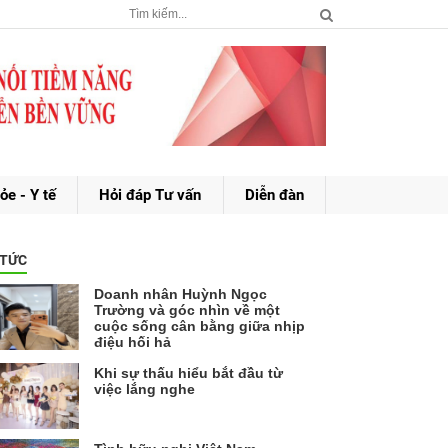
ỏe - Y tế
Hỏi đáp Tư vấn
Diễn đàn
 TỨC
Doanh nhân Huỳnh Ngọc
Trường và góc nhìn về một
cuộc sống cân bằng giữa nhịp
điệu hối hả
Khi sự thấu hiểu bắt đầu từ
việc lắng nghe