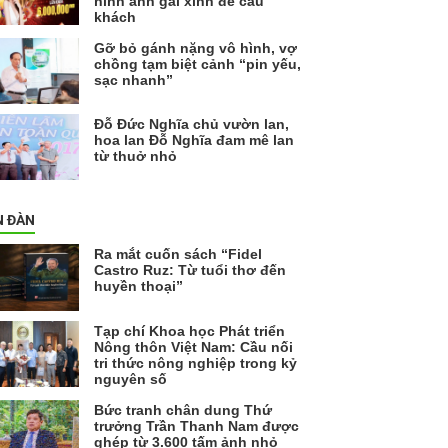
hình ảnh gái xinh để câu
khách
Gỡ bỏ gánh nặng vô hình, vợ
chồng tạm biệt cảnh “pin yếu,
sạc nhanh”
Đỗ Đức Nghĩa chủ vườn lan,
hoa lan Đỗ Nghĩa đam mê lan
từ thuở nhỏ
N ĐÀN
Ra mắt cuốn sách “Fidel
Castro Ruz: Từ tuổi thơ đến
huyền thoại”
Tạp chí Khoa học Phát triển
Nông thôn Việt Nam: Cầu nối
tri thức nông nghiệp trong kỷ
nguyên số
Bức tranh chân dung Thứ
trưởng Trần Thanh Nam được
ghép từ 3.600 tấm ảnh nhỏ