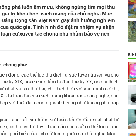
chống phá luôn âm mưu, không ngừng tìm mọi thủ
 giá trị khoa học, cách mạng của chủ nghĩa Mác-
ủa Đảng Cộng sản Việt Nam gây ảnh hưởng nghiêm
h của quốc gia. Tình hình đó đặt ra nhiệm vụ nhận
, luận cứ xuyên tạc chống phá nhằm bảo vệ nền
KIN
, chống phá:
ch động, các thể lực thù địch ra sức tuyên truyền và cho
 thế kỷ XIX, hoặc cùng lắm là đầu thế kỷ XX, nó chỉ thích
nhất và lần thứ hai, chỉ thích hợp với văn minh cơ khí,
XI - là thời đại của cách mạng khoa học - công nghệ, chủ
ù hợp với thời đại công nghệ 4.0 cũng như không phù hợp
quan rằng tất cả những sự biến đổi đó đều xuất phát từ
iên, xã hội và tư duy. Hoàn cảnh lịch sử cụ thể luôn luôn
 bản, phổ biến của lịch sử loài người mà chủ nghĩa Mác -