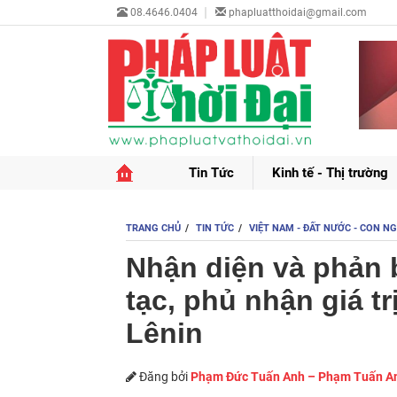
08.4646.0404
phapluatthoidai@gmail.com
Tin Tức
Kinh tế - Thị trường
TRANG CHỦ
TIN TỨC
VIỆT NAM - ĐẤT NƯỚC - CON N
Nhận diện và phản 
tạc, phủ nhận giá t
Lênin
Đăng bởi
Phạm Đức Tuấn Anh – Phạm Tuấn A