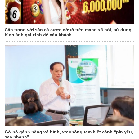
Cẩn trọng với sàn cá cược nở rộ trên mạng xã hội, sử dụng
hình ảnh gái xinh để câu khách
Gỡ bỏ gánh nặng vô hình, vợ chồng tạm biệt cảnh “pin yếu,
sạc nhanh”