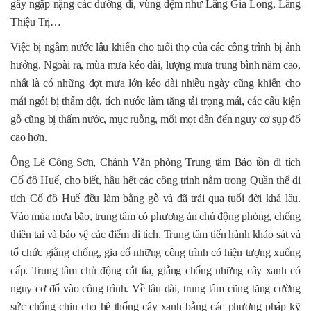
gây ngập nặng các đường đi, vùng đệm như Lăng Gia Long, Lăng
Thiệu Trị…
Việc bị ngâm nước lâu khiến cho tuổi thọ của các công trình bị ảnh
hưởng. Ngoài ra, mùa mưa kéo dài, lượng mưa trung bình năm cao,
nhất là có những đợt mưa lớn kéo dài nhiều ngày cũng khiến cho
mái ngói bị thấm dột, tích nước làm tăng tải trọng mái, các cấu kiện
gỗ cũng bị thấm nước, mục ruỗng, mối mọt dẫn đến nguy cơ sụp đổ
cao hơn.
Ông Lê Công Sơn, Chánh Văn phòng Trung tâm Bảo tồn di tích
Cố đô Huế, cho biết, hầu hết các công trình nằm trong Quần thể di
tích Cố đô Huế đều làm bằng gỗ và đã trải qua tuổi đời khá lâu.
Vào mùa mưa bão, trung tâm có phương án chủ động phòng, chống
thiên tai và bảo vệ các điểm di tích. Trung tâm tiến hành khảo sát và
tổ chức giằng chống, gia cố những công trình có hiện tượng xuống
cấp. Trung tâm chủ động cắt tỉa, giằng chống những cây xanh có
nguy cơ đổ vào công trình. Về lâu dài, trung tâm cũng tăng cường
sức chống chịu cho hệ thống cây xanh bằng các phương pháp kỹ