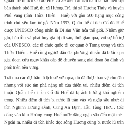
Quần thể di tích Cố đô Huế có 29 điểm di tích nằm rải rác trên địa
bàn thành phố Huế, thị xã Hương Trà, thị xã Hương Thủy và huyện
Phú Vang (tỉnh Thừa Thiên - Huế) với gần 500 hạng mục công
trình chủ yếu làm từ gỗ. Năm 1993, Quần thể di tích Cố đô Huế
được UNESCO công nhận là Di sản Văn hóa thế giới. Nhằm giữ
gìn, bảo tồn và phát huy giá trị di sản, thời gian qua, với sự hỗ trợ
của UNESCO, các tổ chức quốc tế, cơ quan ở Trung ương và tỉnh
Thừa Thiên - Huế cùng người dân địa phương, di sản đã bước qua
giai đoạn cứu nguy khẩn cấp để chuyển sang giai đoạn ổn định và
phát triển bền vững.
Trải qua các đợt bão lũ lịch sử vừa qua, dù đã được bảo vệ chu đáo
nhưng với sức tàn phá nặng nề của thiên tai, nhiều điểm di tích
thuộc Quần thể di tích Cố đô Huế đã bị ảnh hưởng khá nghiêm
trọng. Nhiều điểm di tích bị nước lũ tràn vào và ngập sâu như: di
tích Nghinh Lương Đình, Cung An Định, Lầu Tàng Thơ… Các
cổng vào khu Hoàng cung Huế nước dâng ngập sâu đến một mét.
Ngoài ra, nhiều di tích khác dọc sông Hương cũng bị nước lũ tràn