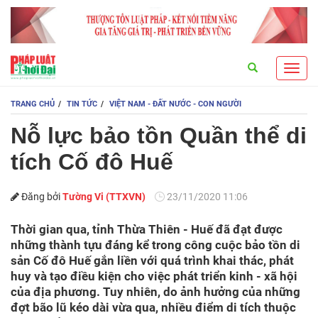
Search
Toggl
navig
TRANG CHỦ
TIN TỨC
VIỆT NAM - ĐẤT NƯỚC - CON NGƯỜI
Nỗ lực bảo tồn Quần thể di
tích Cố đô Huế
Đăng bởi
Tường Vi (TTXVN)
23/11/2020 11:06
Thời gian qua, tỉnh Thừa Thiên - Huế đã đạt được
những thành tựu đáng kể trong công cuộc bảo tồn di
sản Cố đô Huế gắn liền với quá trình khai thác, phát
huy và tạo điều kiện cho việc phát triển kinh - xã hội
của địa phương. Tuy nhiên, do ảnh hưởng của những
đợt bão lũ kéo dài vừa qua, nhiều điểm di tích thuộc