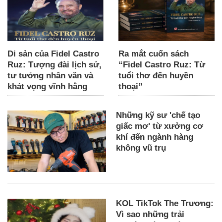
Di sản của Fidel Castro
Ra mắt cuốn sách
Ruz: Tượng đài lịch sử,
“Fidel Castro Ruz: Từ
tư tưởng nhân văn và
tuổi thơ đến huyền
khát vọng vĩnh hằng
thoại”
Những kỹ sư 'chế tạo
giấc mơ' từ xưởng cơ
khí đến ngành hàng
không vũ trụ
KOL TikTok The Trương:
Vì sao những trải