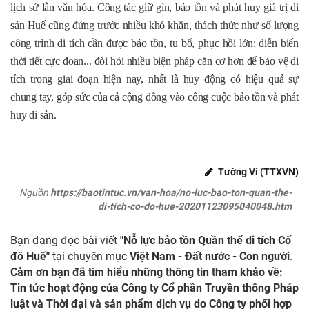
lịch sử lẫn văn hóa. Công tác giữ gìn, bảo tồn và phát huy giá trị di
sản Huế cũng đứng trước nhiều khó khăn, thách thức như số lượng
công trình di tích cần được bảo tồn, tu bổ, phục hồi lớn; diễn biến
thời tiết cực đoan... đòi hỏi nhiều biện pháp căn cơ hơn để bảo vệ di
tích trong giai đoạn hiện nay, nhất là huy động có hiệu quả sự
chung tay, góp sức của cả cộng đồng vào công cuộc bảo tồn và phát
huy di sản.
Tường Vi (TTXVN)
Nguồn
https://baotintuc.vn/van-hoa/no-luc-bao-ton-quan-the-
di-tich-co-do-hue-20201123095040048.htm
Bạn đang đọc bài viết
"Nỗ lực bảo tồn Quần thể di tích Cố
đô Huế"
tại chuyên mục
Việt Nam - Đất nước - Con người
.
Cảm ơn bạn đã tìm hiểu những thông tin tham khảo về:
Tin tức hoạt động của Công ty Cổ phần Truyền thông Pháp
luật và Thời đại và sản phẩm dịch vụ do Công ty phối hợp