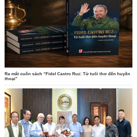
Ra mắt cuốn sách “Fidel Castro Ruz: Từ tuổi thơ đến huyền
thoại”