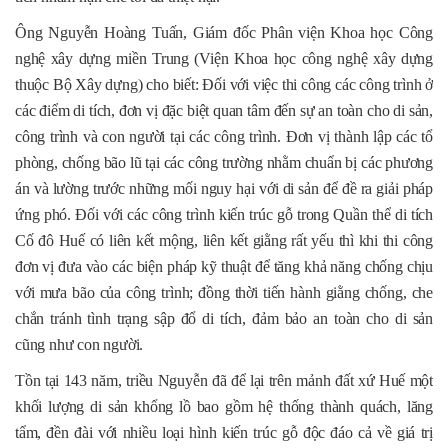
Ông Nguyễn Hoàng Tuấn, Giám đốc Phân viện Khoa học Công
nghệ xây dựng miền Trung (Viện Khoa học công nghệ xây dựng
thuộc Bộ Xây dựng) cho biết: Đối với việc thi công các công trình ở
các điểm di tích, đơn vị đặc biệt quan tâm đến sự an toàn cho di sản,
công trình và con người tại các công trình. Đơn vị thành lập các tổ
phòng, chống bão lũ tại các công trường nhằm chuẩn bị các phương
án và lường trước những mối nguy hại với di sản để đề ra giải pháp
ứng phó. Đối với các công trình kiến trúc gỗ trong Quần thể di tích
Cố đô Huế có liên kết mộng, liên kết giằng rất yếu thì khi thi công
đơn vị đưa vào các biện pháp kỹ thuật để tăng khả năng chống chịu
với mưa bão của công trình; đồng thời tiến hành giằng chống, che
chắn tránh tình trạng sập đổ di tích, đảm bảo an toàn cho di sản
cũng như con người.
Tồn tại 143 năm, triều Nguyễn đã để lại trên mảnh đất xứ Huế một
khối lượng di sản khổng lồ bao gồm hệ thống thành quách, lăng
tẩm, đền đài với nhiều loại hình kiến trúc gỗ độc đáo cả về giá trị