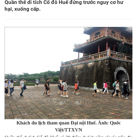
Quần thể di tích Cố đô Huế đứng trước nguy cơ hư
hại, xuống cấp.
Khách du lịch tham quan Đại nội Huế. Ảnh: Quốc
Việt/TTXVN