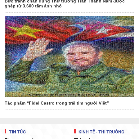
Bức tranh chân dung Thứ trưởng Trần Thanh Nam được
ghép từ 3.600 tấm ảnh nhỏ
Tác phẩm “Fidel Castro trong trái tim người Việt”
TIN TỨC
KINH TẾ - THỊ TRƯỜNG