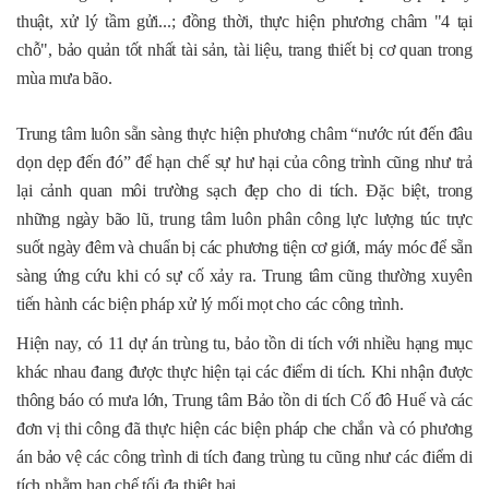
thuật, xử lý tầm gửi...; đồng thời, thực hiện phương châm "4 tại
chỗ", bảo quản tốt nhất tài sản, tài liệu, trang thiết bị cơ quan trong
mùa mưa bão.
Trung tâm luôn sẵn sàng thực hiện phương châm “nước rút đến đâu
dọn dẹp đến đó” để hạn chế sự hư hại của công trình cũng như trả
lại cảnh quan môi trường sạch đẹp cho di tích. Đặc biệt, trong
những ngày bão lũ, trung tâm luôn phân công lực lượng túc trực
suốt ngày đêm và chuẩn bị các phương tiện cơ giới, máy móc để sẵn
sàng ứng cứu khi có sự cố xảy ra. Trung tâm cũng thường xuyên
tiến hành các biện pháp xử lý mối mọt cho các công trình.
Hiện nay, có 11 dự án trùng tu, bảo tồn di tích với nhiều hạng mục
khác nhau đang được thực hiện tại các điểm di tích. Khi nhận được
thông báo có mưa lớn, Trung tâm Bảo tồn di tích Cố đô Huế và các
đơn vị thi công đã thực hiện các biện pháp che chắn và có phương
án bảo vệ các công trình di tích đang trùng tu cũng như các điểm di
tích nhằm hạn chế tối đa thiệt hại.