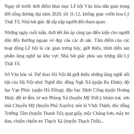
Ngay từ trước thời điểm khai mạc Lễ hội Văn hóa dân gian trong
đời sống đương đại năm 2020, tối 11-12, không gian vườn hoa Lý
Thái Tổ, Nhà bát giác đã tấp nập người đến tham quan.
Những ngày cuối tuần, thời tiết ấm áp càng tạo điều kiện cho người
dân đến thưởng ngoạn vẻ đẹp của các di sản. Tâm điểm của các
hoạt động Lễ hội là các gian trưng bày, giới thiệu, trình diễn sản
phẩm làng nghề tại khu vực Nhà bát giác phía sau tượng đài Lý
Thái Tổ.
Sở Văn hóa và Thể thao Hà Nội đã giới thiệu những làng nghề nổi
bật của Hà Nội như: Nghề đúc đồng Ngũ Xã (quận Ba Đình); dệt
lụa Vạn Phúc (quận Hà Đông); đậu bạc Định Công (quận Hoàng
Mai); dệt tơ tằm, tơ sen Phùng Xá (huyện Mỹ Đức); khảm trai, sơn
mài Chuyên Mỹ (huyện Phú Xuyên); nón lá Vĩnh Thịnh, đúc đồng
Trường Tâm (huyện Thanh Trì); quạt giấy, mộc Chàng Sơn, mây tre
đan, chuồn chuồn tre Thạch Xá (huyện Thạch Thất)...