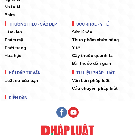
Nhân ái
Phim
THƯƠNG HIỆU - SẮC ĐẸP
SỨC KHỎE - Y TẾ
Làm đẹp
Sức Khỏe
Thẩm mỹ
Thực phẩm chức năng
Thời trang
Y tế
Hoa hậu
Cây thuốc quanh ta
Bài thuốc dân gian
HỎI ĐÁP TƯ VẤN
TƯ LIỆU PHÁP LUẬT
Luật sư của bạn
Văn bản pháp luật
Câu chuyện pháp luật
DIỄN ĐÀN