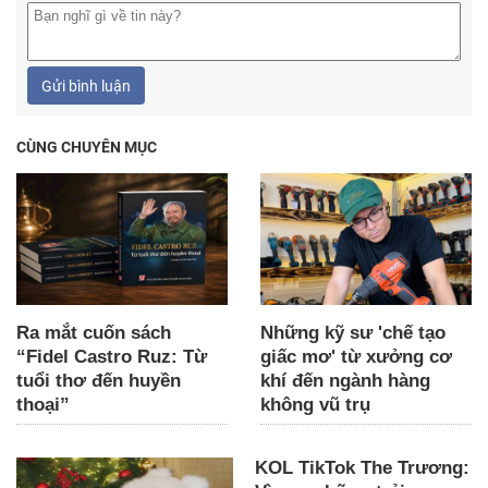
Gửi bình luận
CÙNG CHUYÊN MỤC
Ra mắt cuốn sách
Những kỹ sư 'chế tạo
“Fidel Castro Ruz: Từ
giấc mơ' từ xưởng cơ
tuổi thơ đến huyền
khí đến ngành hàng
thoại”
không vũ trụ
KOL TikTok The Trương: