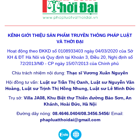
KÊNH GIỚI THIỆU SẢN PHẨM
TRUYỀN THÔNG PHÁP LUẬT
VÀ THỜI ĐẠI
Hoạt động theo ĐKKD số 0108933403 ngày 04/03/2020 của Sở
KH & ĐT Hà Nôi và Quy định tại Khoản 3, Điều 20, Nghị định số
72/2013/NĐ - CP ngày 15/07/2013 của Chính phủ
Chịu trách nhiệm nội dung:
Thạc sĩ Vương Xuân Nguyên
Hội đồng tư vấn:
Luật sư Trần Thị Oanh, Luật sư Nguyễn Văn
Hoàng, Luật sư Trịnh Thị Hồng Nhung, Luật sư Lê Minh Đức
Trụ sở:
Villa JA08, Khu Biệt thự Thiên đường Bảo Sơn, An
Khánh, Hoài Đức, Hà Nội
Đường dây nóng:
08.4646.0404/08.3456.5456
/ Email:
phapluatthoidai@gmail.com