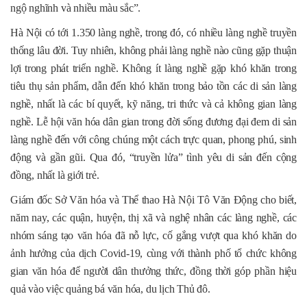
ngộ nghĩnh và nhiều màu sắc”.
Hà Nội có tới 1.350 làng nghề, trong đó, có nhiều làng nghề truyền
thống lâu đời. Tuy nhiên, không phải làng nghề nào cũng gặp thuận
lợi trong phát triển nghề. Không ít làng nghề gặp khó khăn trong
tiêu thụ sản phẩm, dẫn đến khó khăn trong bảo tồn các di sản làng
nghề, nhất là các bí quyết, kỹ năng, tri thức và cả không gian làng
nghề. Lễ hội văn hóa dân gian trong đời sống đương đại đem di sản
làng nghề đến với công chúng một cách trực quan, phong phú, sinh
động và gần gũi. Qua đó, “truyền lửa” tình yêu di sản đến cộng
đồng, nhất là giới trẻ.
Giám đốc Sở Văn hóa và Thể thao Hà Nội Tô Văn Động cho biết,
năm nay, các quận, huyện, thị xã và nghệ nhân các làng nghề, các
nhóm sáng tạo văn hóa đã nỗ lực, cố gắng vượt qua khó khăn do
ảnh hưởng của dịch Covid-19, cùng với thành phố tổ chức không
gian văn hóa để người dân thưởng thức, đồng thời góp phần hiệu
quả vào việc quảng bá văn hóa, du lịch Thủ đô.