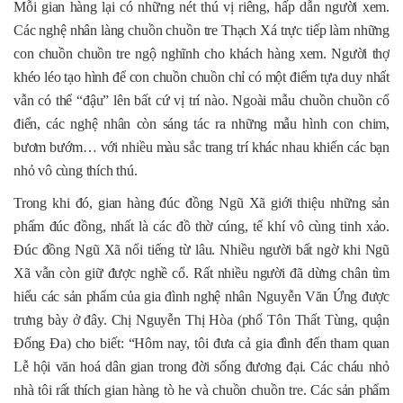
Mỗi gian hàng lại có những nét thú vị riêng, hấp dẫn người xem.
Các nghệ nhân làng chuồn chuồn tre Thạch Xá trực tiếp làm những
con chuồn chuồn tre ngộ nghĩnh cho khách hàng xem. Người thợ
khéo léo tạo hình để con chuồn chuồn chỉ có một điểm tựa duy nhất
vẫn có thể “đậu” lên bất cứ vị trí nào. Ngoài mẫu chuồn chuồn cổ
điển, các nghệ nhân còn sáng tác ra những mẫu hình con chim,
bươm bướm… với nhiều màu sắc trang trí khác nhau khiến các bạn
nhỏ vô cùng thích thú.
Trong khi đó, gian hàng đúc đồng Ngũ Xã giới thiệu những sản
phẩm đúc đồng, nhất là các đồ thờ cúng, tế khí vô cùng tinh xảo.
Đúc đồng Ngũ Xã nổi tiếng từ lâu. Nhiều người bất ngờ khi Ngũ
Xã vẫn còn giữ được nghề cổ. Rất nhiều người đã dừng chân tìm
hiểu các sản phẩm của gia đình nghệ nhân Nguyễn Văn Ứng được
trưng bày ở đây. Chị Nguyễn Thị Hòa (phố Tôn Thất Tùng, quận
Đống Đa) cho biết: “Hôm nay, tôi đưa cả gia đình đến tham quan
Lễ hội văn hoá dân gian trong đời sống đương đại. Các cháu nhỏ
nhà tôi rất thích gian hàng tò he và chuồn chuồn tre. Các sản phẩm