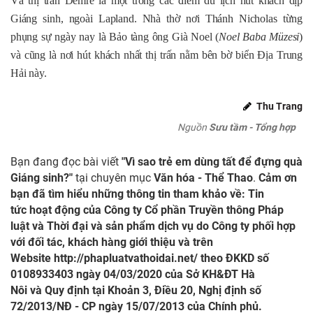
Và thị trấn Demre là một trong các điểm du lịch hút khách dịp
Giáng sinh, ngoài Lapland. Nhà thờ nơi Thánh Nicholas từng
phụng sự ngày nay là Bảo tàng ông Già Noel (
Noel Baba Müzesi
)
và cũng là nơi hút khách nhất thị trấn nằm bên bờ biển Địa Trung
Hải này.
Thu Trang
Nguồn
Sưu tầm - Tổng hợp
Bạn đang đọc bài viết
"Vì sao trẻ em dùng tất để đựng quà
Giáng sinh?"
tại chuyên mục
Văn hóa - Thể Thao
.
Cảm ơn
bạn đã tìm hiểu những thông tin tham khảo về: Tin
tức hoạt động của Công ty Cổ phần Truyền thông Pháp
luật và Thời đại và sản phẩm dịch vụ do Công ty phối hợp
với đối tác, khách hàng giới thiệu và trên
Website
http://phapluatvathoidai.net/
theo ĐKKD số
0108933403 ngày 04/03/2020 của Sở KH&ĐT Hà
Nôi và Quy định tại Khoản 3, Điều 20, Nghị định số
72/2013/NĐ - CP ngày 15/07/2013 của Chính phủ.