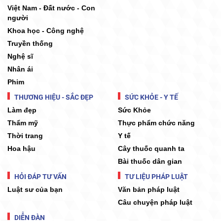
Việt Nam - Đất nước - Con
người
Khoa học - Công nghệ
Truyền thống
Nghệ sĩ
Nhân ái
Phim
THƯƠNG HIỆU - SẮC ĐẸP
SỨC KHỎE - Y TẾ
Làm đẹp
Sức Khỏe
Thẩm mỹ
Thực phẩm chức năng
Thời trang
Y tế
Hoa hậu
Cây thuốc quanh ta
Bài thuốc dân gian
HỎI ĐÁP TƯ VẤN
TƯ LIỆU PHÁP LUẬT
Luật sư của bạn
Văn bản pháp luật
Câu chuyện pháp luật
DIỄN ĐÀN