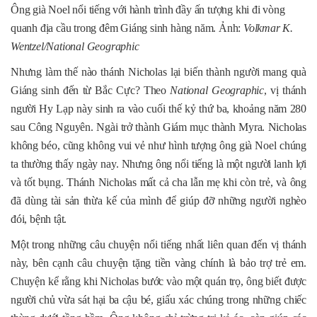
Ông già Noel nổi tiếng với hành trình đầy ấn tượng khi đi vòng
quanh địa cầu trong đêm Giáng sinh hàng năm. Ảnh:
Volkmar K.
Wentzel/National Geographic
Nhưng làm thế nào thánh Nicholas lại biến thành người mang quà
Giáng sinh đến từ Bắc Cực? Theo
National Geographic
, vị thánh
người Hy Lạp này sinh ra vào cuối thế kỷ thứ ba, khoảng năm 280
sau Công Nguyên. Ngài trở thành Giám mục thành Myra. Nicholas
không béo, cũng không vui vẻ như hình tượng ông già Noel chúng
ta thường thấy ngày nay. Nhưng ông nổi tiếng là một người lanh lợi
và tốt bụng. Thánh Nicholas mất cả cha lẫn mẹ khi còn trẻ, và ông
đã dùng tài sản thừa kế của mình để giúp đỡ những người nghèo
đói, bệnh tật.
Một trong những câu chuyện nổi tiếng nhất liên quan đến vị thánh
này, bên cạnh câu chuyện tặng tiền vàng chính là bảo trợ trẻ em.
Chuyện kể rằng khi Nicholas bước vào một quán trọ, ông biết được
người chủ vừa sát hại ba cậu bé, giấu xác chúng trong những chiếc