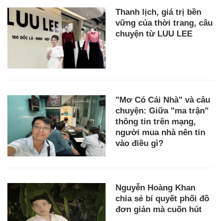
Thanh lịch, giá trị bền
vững của thời trang, câu
chuyện từ LUU LEE
"Mơ Có Cái Nhà" và câu
chuyện: Giữa "ma trận"
thông tin trên mạng,
người mua nhà nên tin
vào điều gì?
Nguyễn Hoàng Khan
chia sẻ bí quyết phối đồ
đơn giản mà cuốn hút