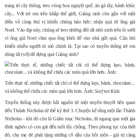
trang trí cây thông, treo vòng hoa nguyệt quế, ăn gà tây, bánh khúc
cây... Với trẻ em trên khắp thế giới, Giáng sinh còn gắn với một
điều vô cùng thú vị khiến chúng háo hức: nhận quà từ ông già
Noel. Vào dịp này, chúng sẽ treo những đôi tất nhỏ xinh trên lò sưởi
vì ông già Noel chui qua ống khói để vào nhà gửi quà. Câu hỏi
khiến nhiều người tò mò chính là: Tại sao có truyền thống trẻ em
dùng tất (vớ) để đựng quà Giáng sinh?
Trên thực tế, những chiếc tất chỉ có thể đựng kẹo, bánh, chocolate...
và không thể chứa các món quà lớn hơn. Ảnh:
Surf net Kids
Truyền thống này được bắt nguồn từ một truyền thuyết liên quan
đến Thánh Nicholas từ thế kỷ thứ 3. Chuyện kể rằng một lần Thánh
Nicholas - khi đó còn là Giám mục Nicholas, đi ngang qua một gia
đình nghèo có con gái đến tuổi lấy chồng. Theo phong tục của thời
đó, cha mẹ đẻ phải tặng những cô dâu của hồi môn - giá trị càng