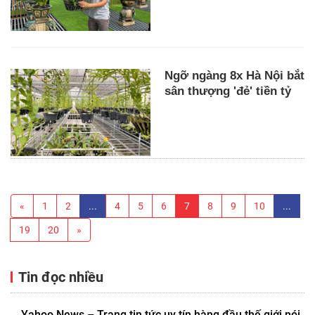
Ngỡ ngàng 8x Hà Nội bắt
sân thượng 'đẻ' tiền tỷ
«
1
2
...
4
5
6
7
8
9
10
...
19
20
»
Tin đọc nhiều
Yahoo News – Trang tin tức uy tín hàng đầu thế giới nói