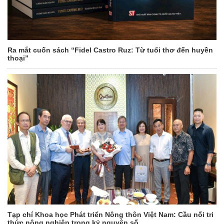
Ra mắt cuốn sách “Fidel Castro Ruz: Từ tuổi thơ đến huyền
thoại”
Tạp chí Khoa học Phát triển Nông thôn Việt Nam: Cầu nối tri
thức nông nghiệp trong kỷ nguyên số