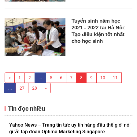
Tuyển sinh năm học
2021 - 2022 tại Hà Nội:
Tạo điều kiện tốt nhất
cho học sinh
«
1
2
...
5
6
7
8
9
10
11
...
27
28
»
Tin đọc nhiều
Yahoo News – Trang tin tức uy tín hàng đầu thế giới nói
gì về tập đoàn Optima Marketing Singapore