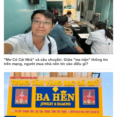
"Mơ Có Cái Nhà" và câu chuyện: Giữa "ma trận" thông tin
trên mạng, người mua nhà nên tin vào điều gì?