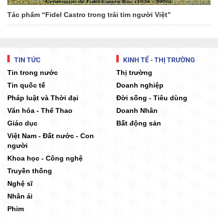
Tác phẩm “Fidel Castro trong trái tim người Việt”
TIN TỨC
KINH TẾ - THỊ TRƯỜNG
Tin trong nước
Thị trường
Tin quốc tế
Doanh nghiệp
Pháp luật và Thời đại
Đời sống - Tiêu dùng
Văn hóa - Thể Thao
Doanh Nhân
Giáo dục
Bất động sản
Việt Nam - Đất nước - Con
người
Khoa học - Công nghệ
Truyền thống
Nghệ sĩ
Nhân ái
Phim