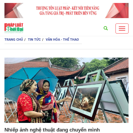
Search
Toggl
navig
TRANG CHỦ
TIN TỨC
VĂN HÓA - THỂ THAO
Nhiếp ảnh nghệ thuật đang chuyển mình