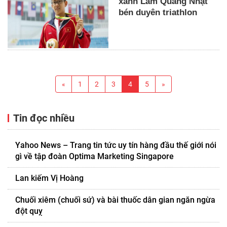
xanh Lâm Quang Nhật
bén duyên triathlon
«
1
2
3
4
5
»
Tin đọc nhiều
Yahoo News – Trang tin tức uy tín hàng đầu thế giới nói
gì về tập đoàn Optima Marketing Singapore
Lan kiếm Vị Hoàng
Chuối xiêm (chuối sứ) và bài thuốc dân gian ngăn ngừa
đột quỵ