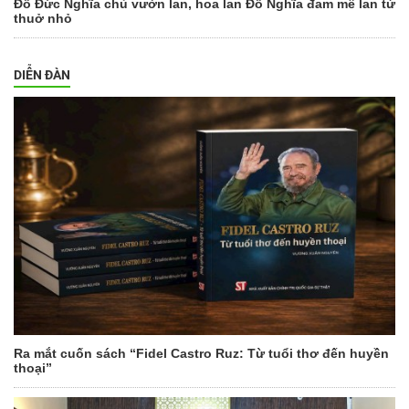
Đỗ Đức Nghĩa chủ vườn lan, hoa lan Đỗ Nghĩa đam mê lan từ
thuở nhỏ
DIỄN ĐÀN
Ra mắt cuốn sách “Fidel Castro Ruz: Từ tuổi thơ đến huyền
thoại”